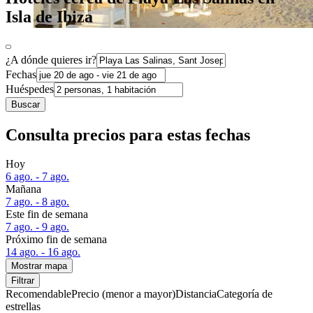
Isla de Ibiza
¿A dónde quieres ir?
Fechas
Huéspedes
Buscar
Consulta precios para estas fechas
Hoy
6 ago. - 7 ago.
Mañana
7 ago. - 8 ago.
Este fin de semana
7 ago. - 9 ago.
Próximo fin de semana
14 ago. - 16 ago.
Mostrar mapa
Filtrar
Recomendable
Precio (menor a mayor)
Distancia
Categoría de
estrellas