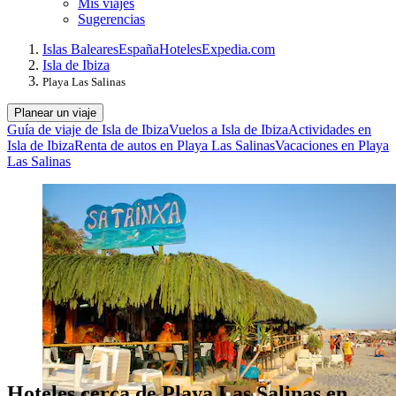
Mis viajes
Sugerencias
Islas Baleares
España
Hoteles
Expedia.com
Isla de Ibiza
Playa Las Salinas
Planear un viaje
Guía de viaje de Isla de Ibiza
Vuelos a Isla de Ibiza
Actividades en
Isla de Ibiza
Renta de autos en Playa Las Salinas
Vacaciones en Playa
Las Salinas
Hoteles cerca de Playa Las Salinas en