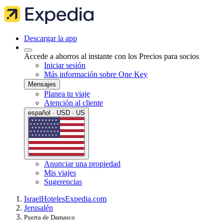
Descargar la app
Accede a ahorros al instante con los Precios para socios
Iniciar sesión
Más información sobre One Key
Mensajes
Planea tu viaje
Atención al cliente
español · USD · US
Anunciar una propiedad
Mis viajes
Sugerencias
Israel
Hoteles
Expedia.com
Jerusalén
Puerta de Damasco