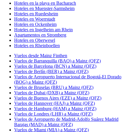
Hoteles en la playa en Bacharach
Hoteles en Muenster-Sarmsheim
Hoteles en Ruedesheim
Hoteles en Woerrstadt
Hoteles en Ockenheim
Hoteles en Ingelheim am Rhein
Apartamentos en Stromberg
Hoteles en Oberwesel
Hoteles en Rheinboellen
Vuelos desde Mainz Finthen
Vuelos de Barranquilla (BAQ) a Mainz (QFZ)
Vuelos de Barcelona (BCN) a Mainz (QFZ)
Vuelos de Berlín (BER) a Mainz (QFZ)
Vuelos de Aeropuerto Internacional de Bogotá-El Dorado
(BOG) a Mainz (QFZ)
Vuelos de Bruselas (BRU) a Mainz (QFZ)
Vuelos de Dubai (DXB) a Mainz (QFZ)
Vuelos de Buenos Aires (EZE) a Mainz (QFZ)
Vuelos de Hannover (HAJ) a Mainz (QFZ)
Vuelos de Hamburg (HAM) a Mainz (QFZ)
Vuelos de Londres (LHR) a Mainz (QFZ)
Vuelos de Aeropuerto de Madrid-Adolfo Suárez Madrid
Barajas (MAD) a Mainz (QFZ)
Vuelos de Miami (MIA) a Mainz (QFZ)