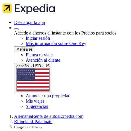
Descargar la app
Accede a ahorros al instante con los Precios para socios
Iniciar sesión
Más información sobre One Key
Mensajes
Planea tu viaje
Atención al cliente
español · USD · US
Anunciar una propiedad
Mis viajes
Sugerencias
Alemania
Renta de autos
Expedia.com
Rhineland-Palatinate
Bingen am Rhein