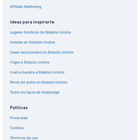
Hoteles con concierge en Aurora
Affiliate Marketing
Hoteles con spa en Aurora
Ideas para inspirarte
Hoteles para ir de compras en Aurora
Lugares turísticos de Estados Unidos
Hoteles todo incluido en Aurora
Hoteles en Estados Unidos
Hoteles de ski en Aurora
Casas vacacionales en Estados Unidos
Hoteles en la playa en Aurora
Viajes a Estados Unidos
Hoteles familiares en Aurora
Hoteles románticos en Aurora
Vuelos baratos a Estados Unidos
Hoteles baratos en Aurora
Renta de autos en Estados Unidos
Hoteles boutique en Aurora
Todos los tipos de hospedaje
Hoteles con cocina en Aurora
Políticas
Hoteles con alberca en Aurora
Privacidad
Hoteles con restaurante en Aurora
Cookies
Hoteles con hidromasaje en Aurora
Hoteles con traslado del/al aeropuerto en Aurora
Términos de uso