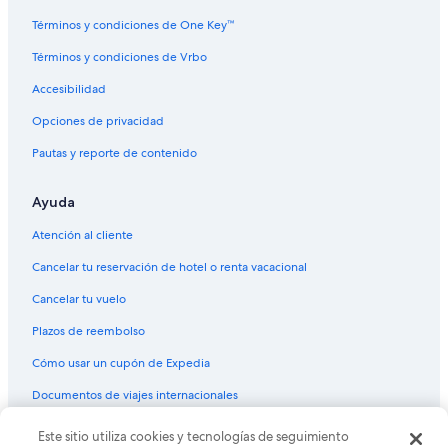
Hoteles con vista en Aurora
Términos y condiciones de One Key™
Hoteles en la naturaleza en Aurora
Términos y condiciones de Vrbo
Hoteles gay friendly en Aurora
Accesibilidad
Hoteles para fumadores en Aurora
Opciones de privacidad
Hoteles que aceptan mascotas en Aurora
Pautas y reporte de contenido
Hoteles de La Quinta Inn & Suites en Aurora
Ayuda
Hoteles de Motel 6 en Aurora
Wyndham Hotels en Aurora
Atención al cliente
Hoteles en Aurora
Cancelar tu reservación de hotel o renta vacacional
Moteles en Aurora
Cancelar tu vuelo
Posadas en Aurora
Plazos de reembolso
Cabañas en Denver
Cómo usar un cupón de Expedia
Hoteles en Denver
Documentos de viajes internacionales
Hoteles 2 estrellas en Sullivan
Este sitio utiliza cookies y tecnologías de seguimiento
© 2026 Expedia, Inc., una empresa de Expedia Group. Todos los
Hoteles cerca de Anschutz Medical Campus