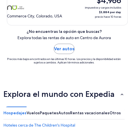
$4,966
10
ago.
impuestos y cargos incluidos
$3,884 per day
Commerce City, Colorado, USA
precio hace 10 horas
¿No encuentras la opción que buscas?
Explora todas las rentas de auto en Centro de Aurora
Ver autos
Precios más bajos encontrados en las últimas 10 horas. Los precios y la disponibilidad están
sujetos a cambios. Aplican términos adicionales.
Explora el mundo con Expedia
Hospedajes
Vuelos
Paquetes
Autos
Rentas vacacionales
Otros
Hoteles cerca de The Children's Hospital