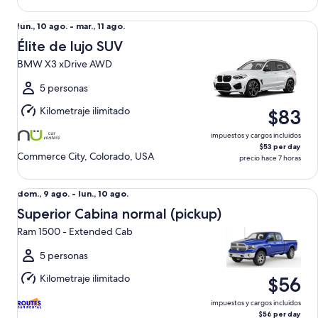
Élite de lujo SUV BMW X3 xDrive AWD
Del
lun., 10 ago. - mar., 11 ago.
lun.,
Élite de lujo SUV
10
BMW X3 xDrive AWD
ago.
al
5 personas
mar.,
Kilometraje ilimitado
$83
11
ago.
impuestos y cargos incluidos
$53 per day
Commerce City, Colorado, USA
precio hace 7 horas
Superior Cabina normal (pickup) Ram 1500 - Extended Cab
Del
dom., 9 ago. - lun., 10 ago.
dom.,
Superior Cabina normal (pickup)
9
Ram 1500 - Extended Cab
ago.
al
5 personas
lun.,
Kilometraje ilimitado
$56
10
ago.
impuestos y cargos incluidos
$56 per day