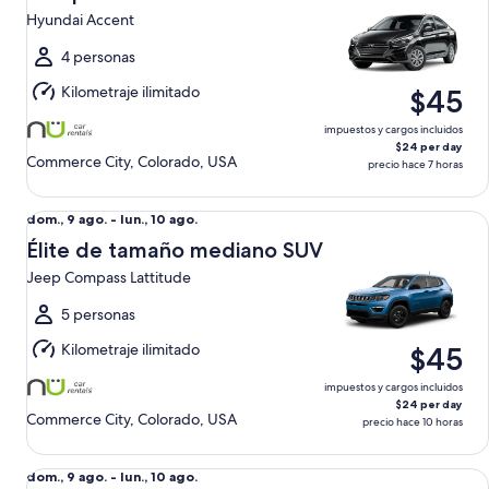
9
Hyundai Accent
ago.
al
4 personas
lun.,
Kilometraje ilimitado
$45
10
ago.
impuestos y cargos incluidos
$24 per day
Commerce City, Colorado, USA
precio hace 7 horas
Élite de tamaño mediano SUV Jeep Compass Lattitude
Del
dom., 9 ago. - lun., 10 ago.
dom.,
Élite de tamaño mediano SUV
9
Jeep Compass Lattitude
ago.
al
5 personas
lun.,
Kilometraje ilimitado
$45
10
ago.
impuestos y cargos incluidos
$24 per day
Commerce City, Colorado, USA
precio hace 10 horas
Estándar Nissan Sentra
Del
dom., 9 ago. - lun., 10 ago.