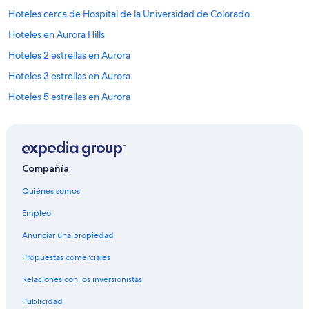
Hoteles cerca de Hospital de la Universidad de Colorado
Hoteles en Aurora Hills
Hoteles 2 estrellas en Aurora
Hoteles 3 estrellas en Aurora
Hoteles 5 estrellas en Aurora
Cabañas en Aurora
Tiendas de campaña en Aurora
Casas de ciudad en Aurora
Compañía
Casas de huéspedes en Aurora
Quiénes somos
Casas vacacionales en Aurora
Empleo
Resorts en Aurora
Anunciar una propiedad
Apartamentos en Aurora
Propuestas comerciales
Ranchos en Aurora
Relaciones con los inversionistas
Hostales en Aurora
Publicidad
Hoteles de Best Western en Aurora