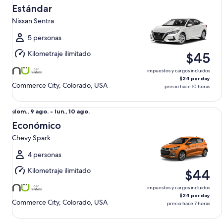
dom.,
Estándar
9
Nissan Sentra
ago.
al
5 personas
lun.,
Kilometraje ilimitado
$45
10
ago.
impuestos y cargos incluidos
$24 per day
Commerce City, Colorado, USA
precio hace 10 horas
Económico Chevy Spark
Del
dom., 9 ago. - lun., 10 ago.
dom.,
Económico
9
Chevy Spark
ago.
al
4 personas
lun.,
Kilometraje ilimitado
$44
10
ago.
impuestos y cargos incluidos
$24 per day
Commerce City, Colorado, USA
precio hace 7 horas