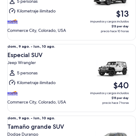
al
5 personas
lun.,
Kilometraje ilimitado
$13
10
ago.
impuestos y cargos incluidos
$13 per day
Commerce City, Colorado, USA
precio hace 10 horas
Especial SUV Jeep Wrangler
Del
dom., 9 ago. - lun., 10 ago.
dom.,
Especial SUV
9
Jeep Wrangler
ago.
al
5 personas
lun.,
Kilometraje ilimitado
$40
10
ago.
impuestos y cargos incluidos
$15 per day
Commerce City, Colorado, USA
precio hace 7 horas
Tamaño grande SUV Dodge Durango
Del
dom., 9 ago. - lun., 10 ago.
dom.,
Tamaño grande SUV
9
Dodge Durango