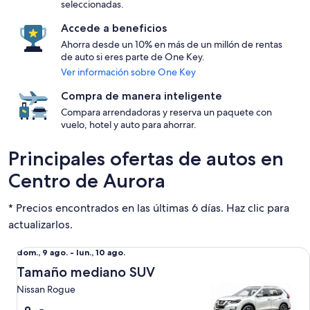
seleccionadas.
Accede a beneficios
Ahorra desde un 10% en más de un millón de rentas
de auto si eres parte de One Key.
Ver información sobre One Key
Compra de manera inteligente
Compara arrendadoras y reserva un paquete con
vuelo, hotel y auto para ahorrar.
Principales ofertas de autos en
Centro de Aurora
* Precios encontrados en las últimas 6 días. Haz clic para
actualizarlos.
Tamaño mediano SUV Nissan Rogue
Del
dom., 9 ago. - lun., 10 ago.
dom.,
Tamaño mediano SUV
9
Nissan Rogue
ago.