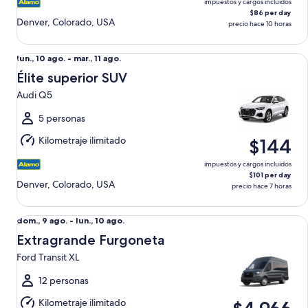
impuestos y cargos incluidos
$86 per day
Denver, Colorado, USA
precio hace 10 horas
Élite superior SUV Audi Q5
Del
lun., 10 ago. - mar., 11 ago.
lun.,
Élite superior SUV
10
Audi Q5
ago.
al
5 personas
mar.,
Kilometraje ilimitado
$144
11
ago.
impuestos y cargos incluidos
$101 per day
Denver, Colorado, USA
precio hace 7 horas
Extragrande Furgoneta Ford Transit XL
Del
dom., 9 ago. - lun., 10 ago.
dom.,
Extragrande Furgoneta
9
Ford Transit XL
ago.
al
12 personas
lun.,
Kilometraje ilimitado