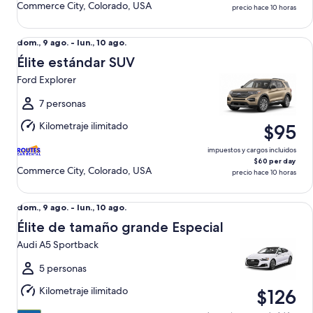
Commerce City, Colorado, USA
precio hace 10 horas
Élite estándar SUV Ford Explorer
Del
dom., 9 ago. - lun., 10 ago.
dom.,
Élite estándar SUV
9
Ford Explorer
ago.
al
7 personas
lun.,
Kilometraje ilimitado
$95
10
ago.
impuestos y cargos incluidos
$60 per day
Commerce City, Colorado, USA
precio hace 10 horas
Élite de tamaño grande Especial Audi A5 Sportback
Del
dom., 9 ago. - lun., 10 ago.
dom.,
Élite de tamaño grande Especial
9
Audi A5 Sportback
ago.
al
5 personas
lun.,
Kilometraje ilimitado
$126
10
ago.