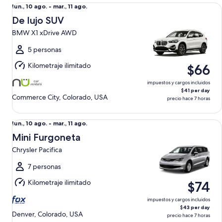
De lujo SUV BMW X1 xDrive AWD
Del
lun., 10 ago. - mar., 11 ago.
lun.,
De lujo SUV
10
BMW X1 xDrive AWD
ago.
al
5 personas
mar.,
Kilometraje ilimitado
$66
11
ago.
impuestos y cargos incluidos
$41 per day
Commerce City, Colorado, USA
precio hace 7 horas
Mini Furgoneta Chrysler Pacifica
Del
lun., 10 ago. - mar., 11 ago.
lun.,
Mini Furgoneta
10
Chrysler Pacifica
ago.
al
7 personas
mar.,
Kilometraje ilimitado
$74
11
ago.
impuestos y cargos incluidos
$43 per day
Denver, Colorado, USA
precio hace 7 horas