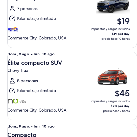
ago.
al
7 personas
lun.,
Kilometraje ilimitado
$19
10
ago.
impuestos y cargos incluidos
$19 per day
Commerce City, Colorado, USA
precio hace 10 horas
Élite compacto SUV Chevy Trax
Del
dom., 9 ago. - lun., 10 ago.
dom.,
Élite compacto SUV
9
Chevy Trax
ago.
al
5 personas
lun.,
Kilometraje ilimitado
$45
10
ago.
impuestos y cargos incluidos
$24 per day
Commerce City, Colorado, USA
precio hace 7 horas
Compacto Hyundai Accent
Del
dom., 9 ago. - lun., 10 ago.
dom.,
Compacto