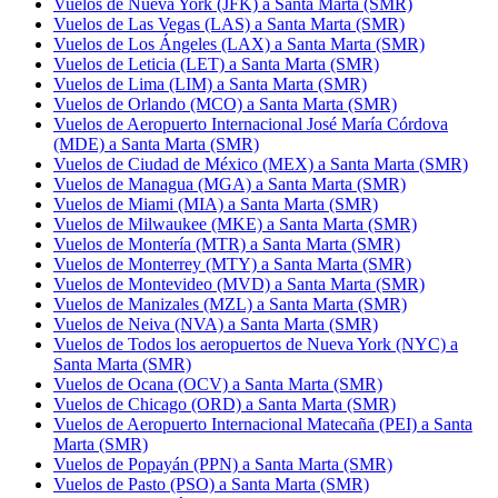
Vuelos de Nueva York (JFK) a Santa Marta (SMR)
Vuelos de Las Vegas (LAS) a Santa Marta (SMR)
Vuelos de Los Ángeles (LAX) a Santa Marta (SMR)
Vuelos de Leticia (LET) a Santa Marta (SMR)
Vuelos de Lima (LIM) a Santa Marta (SMR)
Vuelos de Orlando (MCO) a Santa Marta (SMR)
Vuelos de Aeropuerto Internacional José María Córdova
(MDE) a Santa Marta (SMR)
Vuelos de Ciudad de México (MEX) a Santa Marta (SMR)
Vuelos de Managua (MGA) a Santa Marta (SMR)
Vuelos de Miami (MIA) a Santa Marta (SMR)
Vuelos de Milwaukee (MKE) a Santa Marta (SMR)
Vuelos de Montería (MTR) a Santa Marta (SMR)
Vuelos de Monterrey (MTY) a Santa Marta (SMR)
Vuelos de Montevideo (MVD) a Santa Marta (SMR)
Vuelos de Manizales (MZL) a Santa Marta (SMR)
Vuelos de Neiva (NVA) a Santa Marta (SMR)
Vuelos de Todos los aeropuertos de Nueva York (NYC) a
Santa Marta (SMR)
Vuelos de Ocana (OCV) a Santa Marta (SMR)
Vuelos de Chicago (ORD) a Santa Marta (SMR)
Vuelos de Aeropuerto Internacional Matecaña (PEI) a Santa
Marta (SMR)
Vuelos de Popayán (PPN) a Santa Marta (SMR)
Vuelos de Pasto (PSO) a Santa Marta (SMR)