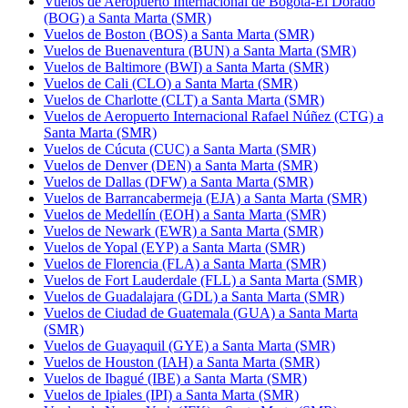
Vuelos de Aeropuerto Internacional de Bogotá-El Dorado
(BOG) a Santa Marta (SMR)
Vuelos de Boston (BOS) a Santa Marta (SMR)
Vuelos de Buenaventura (BUN) a Santa Marta (SMR)
Vuelos de Baltimore (BWI) a Santa Marta (SMR)
Vuelos de Cali (CLO) a Santa Marta (SMR)
Vuelos de Charlotte (CLT) a Santa Marta (SMR)
Vuelos de Aeropuerto Internacional Rafael Núñez (CTG) a
Santa Marta (SMR)
Vuelos de Cúcuta (CUC) a Santa Marta (SMR)
Vuelos de Denver (DEN) a Santa Marta (SMR)
Vuelos de Dallas (DFW) a Santa Marta (SMR)
Vuelos de Barrancabermeja (EJA) a Santa Marta (SMR)
Vuelos de Medellín (EOH) a Santa Marta (SMR)
Vuelos de Newark (EWR) a Santa Marta (SMR)
Vuelos de Yopal (EYP) a Santa Marta (SMR)
Vuelos de Florencia (FLA) a Santa Marta (SMR)
Vuelos de Fort Lauderdale (FLL) a Santa Marta (SMR)
Vuelos de Guadalajara (GDL) a Santa Marta (SMR)
Vuelos de Ciudad de Guatemala (GUA) a Santa Marta
(SMR)
Vuelos de Guayaquil (GYE) a Santa Marta (SMR)
Vuelos de Houston (IAH) a Santa Marta (SMR)
Vuelos de Ibagué (IBE) a Santa Marta (SMR)
Vuelos de Ipiales (IPI) a Santa Marta (SMR)