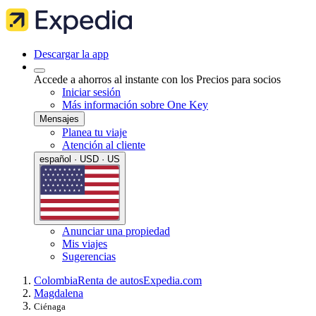
Descargar la app
Accede a ahorros al instante con los Precios para socios
Iniciar sesión
Más información sobre One Key
Mensajes
Planea tu viaje
Atención al cliente
español · USD · US
Anunciar una propiedad
Mis viajes
Sugerencias
Colombia
Renta de autos
Expedia.com
Magdalena
Ciénaga