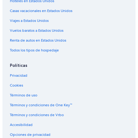
Hoteles en Estados Unidos
Hoteles baratos en Taipéi
Casas vacacionales en Estados Unidos
Hoteles con aguas termales en Taipéi
Viajes a Estados Unidos
Hoteles con bar en Taipéi
Hoteles con sauna en Taipéi
Vuelos baratos a Estados Unidos
Hoteles con vista en Taipéi
Renta de autos en Estados Unidos
Hoteles gay friendly en Taipéi
Todos los tipos de hospedaje
Hoteles en Taipéi
Políticas
Moteles en Taipéi
Privacidad
Apart-Hoteles en Estación de metro Zhongxiao Xinsheng
Cookies
Términos de uso
Términos y condiciones de One Key™
Términos y condiciones de Vrbo
Accesibilidad
Opciones de privacidad