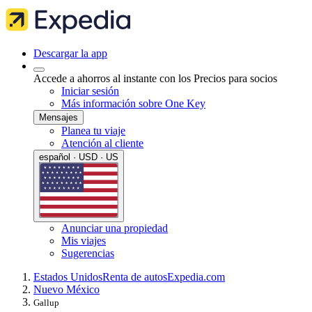
Descargar la app
Accede a ahorros al instante con los Precios para socios
Iniciar sesión
Más información sobre One Key
Mensajes
Planea tu viaje
Atención al cliente
español · USD · US
Anunciar una propiedad
Mis viajes
Sugerencias
Estados Unidos
Renta de autos
Expedia.com
Nuevo México
Gallup