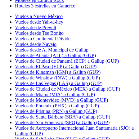
Moteles en Church Rock
Hoteles 3 estrellas en Gamerco
Vuelos a Nuevo México
Vuelos desde Yah-ta-hey
Vuelos desde Prewitt
Vuelos desde Tse Bonito
Vuelos a Continental Divide
Vuelos desde Navajo
Vuelos desde A. Municipal de Gallup
Vuelos de Atlanta (ATL) a Gallup (GUP)
Vuelos de Ciudad de Panamá (ECP) a Gallup (GUP)
Vuelos de El Paso (ELP) a Gallup (GUP)
Vuelos de Kingman (IGM) a Gallup (GUP)
Vuelos de Winslow (INW) a Gallup (GUP)
Vuelos de Las Vegas (LAS) a Gallup (GUP)
Vuelos de Ciudad de México (MEX) a Gallup (GUP)
Vuelos de Miami (MIA) a Gallup (GUP)
Vuelos de Montevideo (MVD) a Gallup (GUP)
Vuelos de Phoenix (PHX) a Gallup (GUP)
Vuelos de Pristina (PRN) a Gallup (GUP)
Vuelos de Santa Bárbara (SBA) a Gallup (GUP)
Vuelos de San Francisco (SFO) a Gallup (GUP)
Vuelos de Aeropuerto Internacional Juan Santamaría (SJO) a
Gallup (GUP)