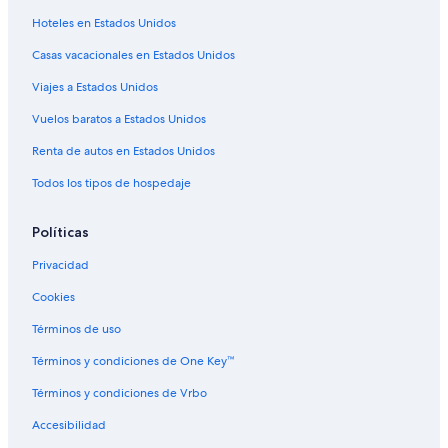
Apart-Hoteles en Quadro
Hoteles en Estados Unidos
Hoteles en Quadro
Casas vacacionales en Estados Unidos
Hoteles haciendas en Fratta Todina
Viajes a Estados Unidos
Hoteles 4 estrellas en San Venanzo
Apart-Hoteles en San Venanzo
Vuelos baratos a Estados Unidos
Hoteles en San Venanzo
Renta de autos en Estados Unidos
Villas en San Venanzo
Todos los tipos de hospedaje
Apartamentos en San Terenciano
Políticas
Hoteles en San Terenciano
Privacidad
Hoteles en Collazzone
Cookies
Villas en Grutti
Hoteles con spa en Melezzole
Términos de uso
Hoteles en Melezzole
Términos y condiciones de One Key™
Hoteles en Fiore
Términos y condiciones de Vrbo
Hoteles en Acquasparta
Accesibilidad