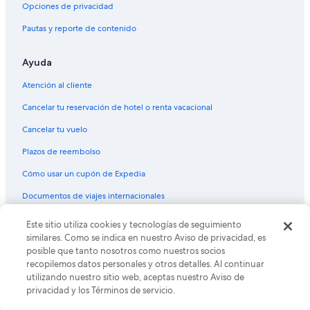
Hoteles con bar en Marsciano
Opciones de privacidad
Hoteles en Collevalenza
Pautas y reporte de contenido
Ayuda
Atención al cliente
Cancelar tu reservación de hotel o renta vacacional
Cancelar tu vuelo
Plazos de reembolso
Cómo usar un cupón de Expedia
Documentos de viajes internacionales
Este sitio utiliza cookies y tecnologías de seguimiento
© 2026 Expedia, Inc., una empresa de Expedia Group. Todos los
derechos reservados. Expedia y el logo de Expedia son marcas
similares. Como se indica en nuestro Aviso de privacidad, es
registradas o marcas comerciales de Expedia, Inc. CST# 2029030-50.
posible que tanto nosotros como nuestros socios
recopilemos datos personales y otros detalles. Al continuar
utilizando nuestro sitio web, aceptas nuestro Aviso de
privacidad y los Términos de servicio.