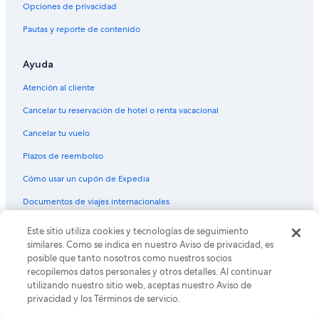
Hoteles haciendas en Mendoza
Opciones de privacidad
Hostales en Mendoza
Pautas y reporte de contenido
Lodges en Mendoza
Ayuda
Posadas en Mendoza
Villas en Mendoza
Atención al cliente
Hoteles 3 estrellas en Mendoza
Cancelar tu reservación de hotel o renta vacacional
Hoteles 4 estrellas en Mendoza
Cancelar tu vuelo
Hoteles 5 estrellas en Mendoza
Plazos de reembolso
Casas vacacionales en Mendoza
Cómo usar un cupón de Expedia
Apartamentos en Mendoza
Documentos de viajes internacionales
Hoteles con spa en Mendoza
Este sitio utiliza cookies y tecnologías de seguimiento
© 2026 Expedia, Inc., una empresa de Expedia Group. Todos los
Hoteles todo incluido en Mendoza
derechos reservados. Expedia y el logo de Expedia son marcas
similares. Como se indica en nuestro Aviso de privacidad, es
registradas o marcas comerciales de Expedia, Inc. CST# 2029030-50.
Hoteles históricos en Mendoza
posible que tanto nosotros como nuestros socios
recopilemos datos personales y otros detalles. Al continuar
Hoteles baratos en Mendoza
utilizando nuestro sitio web, aceptas nuestro Aviso de
privacidad y los Términos de servicio.
Hoteles boutique en Mendoza