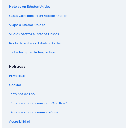
Hoteles con área de juegos en Mendoza
Hoteles en Estados Unidos
Hoteles con restaurante en Mendoza
Casas vacacionales en Estados Unidos
Hoteles con sauna en Mendoza
Viajes a Estados Unidos
Hoteles con hidromasaje en Mendoza
Hoteles con traslado del/al aeropuerto en Mendoza
Vuelos baratos a Estados Unidos
Hoteles con vista en Mendoza
Renta de autos en Estados Unidos
Hoteles para bodas en Mendoza
Todos los tipos de hospedaje
Hoteles de senderismo en Mendoza
Políticas
Hoteles en Mendoza
Privacidad
Apart-Hoteles en Mendoza
Cookies
Cabañas en Mendoza
Casas de campo en Mendoza
Términos de uso
Casas de huéspedes en Mendoza
Términos y condiciones de One Key™
Casas rurales en Mendoza
Términos y condiciones de Vrbo
Condominios en Mendoza
Accesibilidad