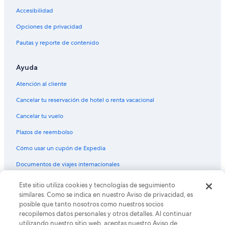
Apartamentos en Estación de tren de Gotemba
Accesibilidad
Hoteles en Shimizu
Opciones de privacidad
Hoteles ecológicos en Izu
Pautas y reporte de contenido
Hoteles con aguas termales en Izu
Ayuda
Hoteles con bar en Izu
Hoteles con alberca en Izu
Atención al cliente
Villas en Izu
Cancelar tu reservación de hotel o renta vacacional
Hoteles con aguas termales en Izu Nagaoka Onsen
Cancelar tu vuelo
Apartamentos en Gotemba
Plazos de reembolso
Hostales en Gotemba
Cómo usar un cupón de Expedia
Hoteles Cápsula en Gotemba
Documentos de viajes internacionales
Hoteles con aguas termales en Gotemba
Este sitio utiliza cookies y tecnologías de seguimiento
© 2026 Expedia, Inc., una empresa de Expedia Group. Todos los
Hoteles en Gotemba
derechos reservados. Expedia y el logo de Expedia son marcas
similares. Como se indica en nuestro Aviso de privacidad, es
registradas o marcas comerciales de Expedia, Inc. CST# 2029030-50.
Hoteles en Mishima
posible que tanto nosotros como nuestros socios
recopilemos datos personales y otros detalles. Al continuar
Ryokans en Mishima
utilizando nuestro sitio web, aceptas nuestro Aviso de