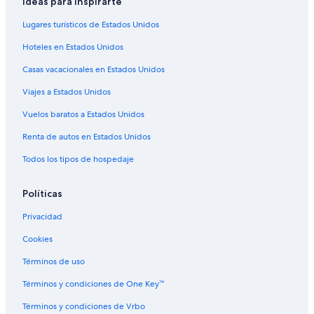
Ideas para inspirarte
Apart-Hoteles en Atami
Lugares turísticos de Estados Unidos
Campings en Atami
Hoteles en Estados Unidos
Tiendas de campaña en Atami
Casas vacacionales en Estados Unidos
Casas de campo en Atami
Viajes a Estados Unidos
Casas vacacionales en Atami
Resorts en Atami
Vuelos baratos a Estados Unidos
Ranchos en Atami
Renta de autos en Estados Unidos
Hostales en Atami
Todos los tipos de hospedaje
Hoteles todo incluido en Atami
Políticas
Hoteles en la playa en Atami
Privacidad
Hoteles familiares en Atami
Cookies
Hoteles con bar en Atami
Hoteles que aceptan mascotas en Atami
Términos de uso
Hoteles en Atami
Términos y condiciones de One Key™
Ryokans en Atami
Términos y condiciones de Vrbo