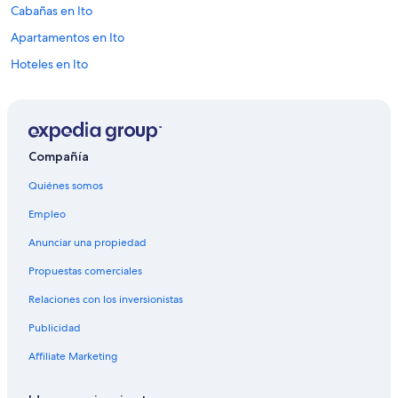
Cabañas en Ito
Apartamentos en Ito
Hoteles en Ito
Cabañas en Fuji
Campings en Fuji
Hoteles Cápsula en Fuji
Compañía
Hoteles en Fuji
Quiénes somos
Moteles en Fuji
Empleo
Ryokans en Fuji
Anunciar una propiedad
Apartamentos en Oyama
Propuestas comerciales
Hoteles en Isla Hatsushima
Relaciones con los inversionistas
Hoteles en Kawana
Publicidad
Hoteles en Distrito de Suntō
Hoteles 3 estrellas en Atami
Affiliate Marketing
Hoteles 4 estrellas en Atami