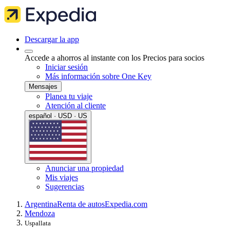
Descargar la app
Accede a ahorros al instante con los Precios para socios
Iniciar sesión
Más información sobre One Key
Mensajes
Planea tu viaje
Atención al cliente
español · USD · US
Anunciar una propiedad
Mis viajes
Sugerencias
Argentina
Renta de autos
Expedia.com
Mendoza
Uspallata