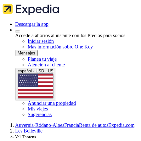
Descargar la app
Accede a ahorros al instante con los Precios para socios
Iniciar sesión
Más información sobre One Key
Mensajes
Planea tu viaje
Atención al cliente
español · USD · US
Anunciar una propiedad
Mis viajes
Sugerencias
Auvernia-Ródano-Alpes
Francia
Renta de autos
Expedia.com
Les Belleville
Val-Thorens