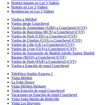
Hoteles baratos en Les 3 Vallees
Hoteles en Les 3 Vallees
Residencias en Les 3 Vallees
Vuelos a Méribel
Vuelos desde Courchevel
Vuelos de Ámsterdam (AMS) a Courchevel (CVF)
Vuelos de Barcelona (BCN) a Courchevel (CVF)
Vuelos de París (CDG) a Courchevel (CVF)
Vuelos de Ginebra (GVA) a Courchevel (CVF)
Vuelos de Lille (LIL) a Courchevel (CVF)
Vuelos de Lyon (LYS) a Courchevel (CVF)
Vuelos de Aeropuerto de Madrid-Adolfo Suárez Madrid
Barajas (MAD) a Courchevel (CVF)
Vuelos de París (PAR) a Courchevel (CVF)
Vuelos a Estación de esquí Courchevel
Teleférico Saulire Express 1
Visita Méribel
La Folie Douce
Visita Méribel-Mottaret
Visita Estación de esquí Courchevel
Vacaciones en Estación de esquí Courchevel
Visita Saint-Martin-de-Belleville
Visita Les Bruyeres