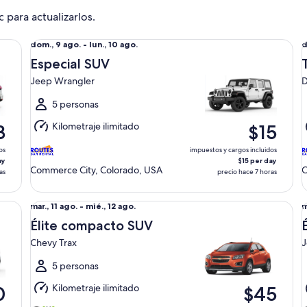
c para actualizarlos.
Especial SUV Jeep Wrangler
Ta
Del
D
dom., 9 ago. - lun., 10 ago.
d
dom.,
d
Especial SUV
9
9
Jeep Wrangler
D
ago.
a
al
a
5 personas
lun.,
l
Kilometraje ilimitado
3
$15
10
1
ago.
a
os
impuestos y cargos incluidos
ay
$15 per day
Commerce City, Colorado, USA
C
as
precio hace 7 horas
Élite compacto SUV Chevy Trax
Él
Del
D
mar., 11 ago. - mié., 12 ago.
m
mar.,
m
Élite compacto SUV
11
1
Chevy Trax
J
ago.
a
al
a
5 personas
mié.,
m
Kilometraje ilimitado
0
$45
12
1