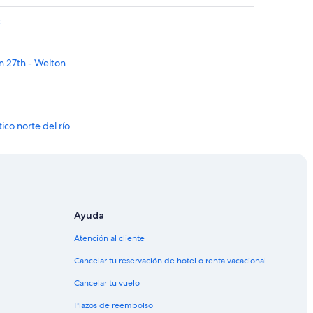
t
n 27th - Welton
ico norte del río
l río
l Center
Ayuda
nver
Atención al cliente
Cancelar tu reservación de hotel o renta vacacional
20th - Welton
Cancelar tu vuelo
Plazos de reembolso