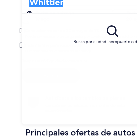
Whittier
Busca y compara entre arrendadoras de 
Entrega
Fecha de entrega
Fech
19 ago
20 a
Conductor menor de 30 o mayor de 70 años
Puede ser necesario un cargo extra por conductor joven o adulto m
Busca por ciudad, aeropuerto o d
Incluir tarifas para socios AARP
La membresía se verificará en la entrega.
Tengo un código de descuento
Buscar
Anticípate a los cambios de planes
Cancela sin penalización en rentas de auto
seleccionadas.
Principales ofertas de autos