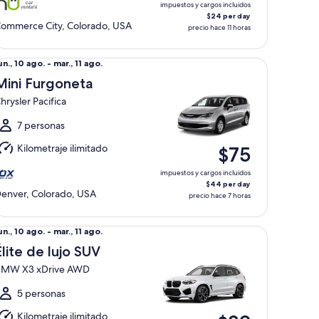
go.
impuestos y cargos incluidos
$24 per day
ommerce City, Colorado, USA
precio hace 11 horas
ni Furgoneta Chrysler Pacifica
el
un., 10 ago. - mar., 11 ago.
un.,
Mini Furgoneta
0
hrysler Pacifica
go.
l
7 personas
ar.,
Kilometraje ilimitado
$75
1
go.
impuestos y cargos incluidos
$44 per day
enver, Colorado, USA
precio hace 7 horas
ab
ite de lujo SUV BMW X3 xDrive AWD
el
un., 10 ago. - mar., 11 ago.
un.,
Élite de lujo SUV
0
MW X3 xDrive AWD
go.
l
5 personas
ar.,
Kilometraje ilimitado