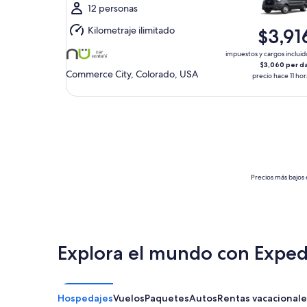
al
12 personas
lun.,
Kilometraje ilimitado
$3,91
10
ago.
impuestos y cargos incluid
$3,060 per d
Commerce City, Colorado, USA
precio hace 11 hor
Precios más bajos 
Explora el mundo con Exped
Hospedajes
Vuelos
Paquetes
Autos
Rentas vacacionale