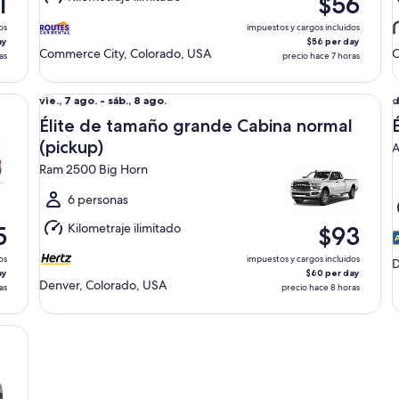
1
$56
10
1
ago.
a
os
impuestos y cargos incluidos
ay
$56 per day
Commerce City, Colorado, USA
C
as
precio hace 7 horas
Élite de tamaño grande Cabina normal (pickup) Ram 250
Él
Del
D
vie., 7 ago. - sáb., 8 ago.
d
vie.,
d
Élite de tamaño grande Cabina normal
7
9
(pickup)
A
ago.
a
Ram 2500 Big Horn
al
a
sáb.,
l
6 personas
8
1
Kilometraje ilimitado
5
$93
ago.
a
os
impuestos y cargos incluidos
D
ay
$60 per day
Denver, Colorado, USA
as
precio hace 8 horas