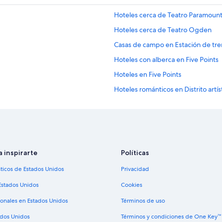
Hoteles cerca de Teatro Paramoun
Hoteles cerca de Teatro Ogden
Casas de campo en Estación de tre
Hoteles con alberca en Five Points
Hoteles en Five Points
Hoteles románticos en Distrito artíst
Hoteles en Distrito artístico norte de
Hoteles cerca de Children's Medica
Hoteles cerca de Coors Field
Campings en Norte de Denver
a inspirarte
Políticas
Casas vacacionales en Norte de De
sticos de Estados Unidos
Privacidad
Moteles en Norte de Denver
Estados Unidos
Cookies
Apartamentos en Estación de tren 
ionales en Estados Unidos
Términos de uso
Hoteles con casino en Denver
ados Unidos
Términos y condiciones de One Key™