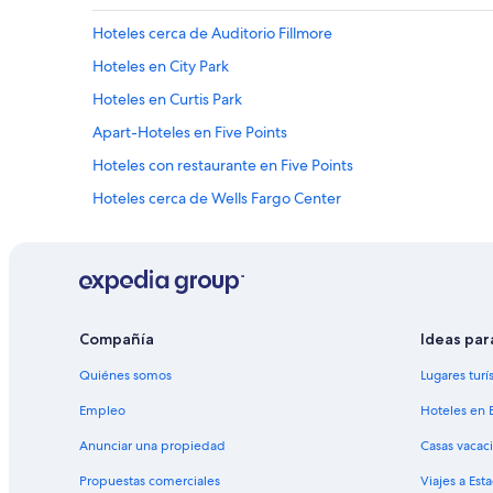
Hoteles cerca de Auditorio Fillmore
Hoteles en City Park
Hoteles en Curtis Park
Apart-Hoteles en Five Points
Hoteles con restaurante en Five Points
Hoteles cerca de Wells Fargo Center
Hoteles cerca de viñedos en Distrito artístico norte del río
Hoteles cerca de Parque de la Ciudad
Hoteles en San Rafael
Hoteles cerca de Museo Black American West
Compañía
Ideas par
Casas de campo en Norte de Denver
Quiénes somos
Lugares turí
Resorts en Norte de Denver
Empleo
Hoteles en 
Hoteles con spa en Ballpark
Anunciar una propiedad
Casas vacac
Cabañas en Denver
Propuestas comerciales
Viajes a Est