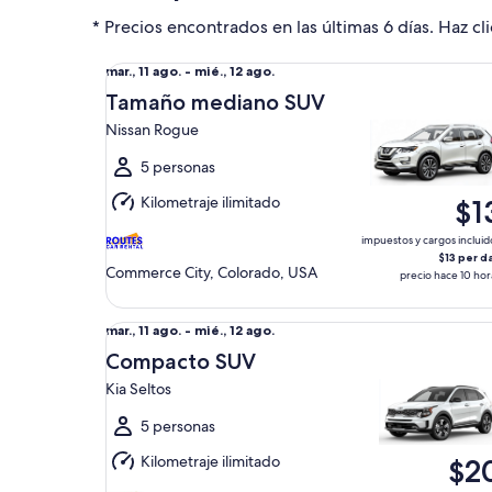
* Precios encontrados en las últimas 6 días. Haz cli
Tamaño mediano SUV Nissan Rogue
Del
mar., 11 ago. - mié., 12 ago.
mar.,
Tamaño mediano SUV
11
Nissan Rogue
ago.
al
5 personas
mié.,
Kilometraje ilimitado
$1
12
ago.
impuestos y cargos incluid
$13 per d
Commerce City, Colorado, USA
precio hace 10 hor
Compacto SUV Kia Seltos
Del
mar., 11 ago. - mié., 12 ago.
mar.,
Compacto SUV
11
Kia Seltos
ago.
al
5 personas
mié.,
Kilometraje ilimitado
$2
12