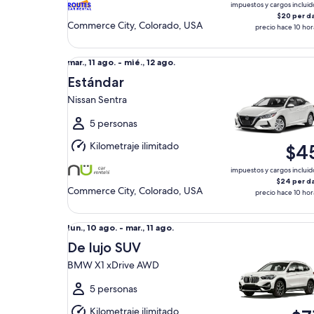
ago.
impuestos y cargos incluid
$20 per d
Commerce City, Colorado, USA
precio hace 10 hor
Estándar Nissan Sentra
Del
mar., 11 ago. - mié., 12 ago.
mar.,
Estándar
11
Nissan Sentra
ago.
al
5 personas
mié.,
Kilometraje ilimitado
$4
12
ago.
impuestos y cargos incluid
$24 per d
Commerce City, Colorado, USA
precio hace 10 hor
De lujo SUV BMW X1 xDrive AWD
Del
lun., 10 ago. - mar., 11 ago.
lun.,
De lujo SUV
10
BMW X1 xDrive AWD
ago.
al
5 personas
mar.,
Kilometraje ilimitado