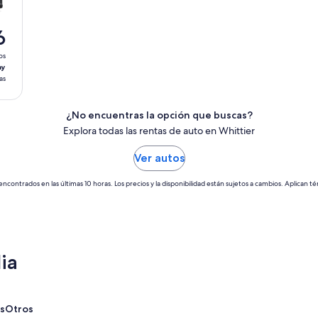
6
os
ay
as
¿No encuentras la opción que buscas?
Explora todas las rentas de auto en Whittier
Ver autos
encontrados en las últimas 10 horas. Los precios y la disponibilidad están sujetos a cambios. Aplican té
ia
s
Otros