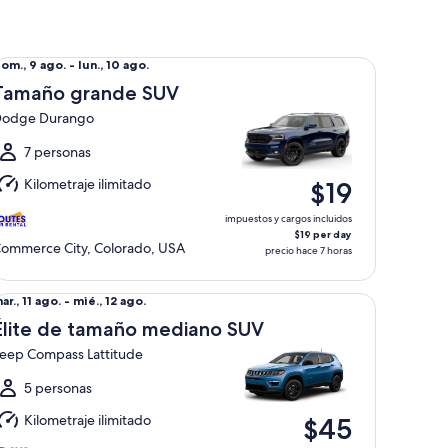
maño grande SUV Dodge Durango
el
om., 9 ago. - lun., 10 ago.
om.,
Tamaño grande SUV
odge Durango
go.
l
7 personas
un.,
Kilometraje ilimitado
$19
0
go.
impuestos y cargos incluidos
$19 per day
ommerce City, Colorado, USA
precio hace 7 horas
ite de tamaño mediano SUV Jeep Compass Lattitude
el
ar., 11 ago. - mié., 12 ago.
ar.,
Élite de tamaño mediano SUV
1
eep Compass Lattitude
go.
l
5 personas
ié.,
Kilometraje ilimitado
$45
2