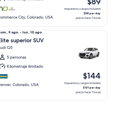
$89
1
go.
impuestos y cargos incluidos
$58 per day
ommerce City, Colorado, USA
precio hace 7 horas
0 Big Horn
ite superior SUV Audi Q5
el
om., 9 ago. - lun., 10 ago.
om.,
Élite superior SUV
udi Q5
go.
l
5 personas
un.,
Kilometraje ilimitado
0
$144
go.
impuestos y cargos incluidos
enver, Colorado, USA
$101 per day
precio hace 7 horas