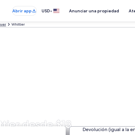
•
Abrir app
USD
Anunciar una propiedad
Ate
ver
Whittier
tier desde $13
Devolución (igual a la e