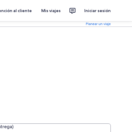
nción al cliente
Mis viajes
Iniciar sesión
Planear un viaje
ntrega)