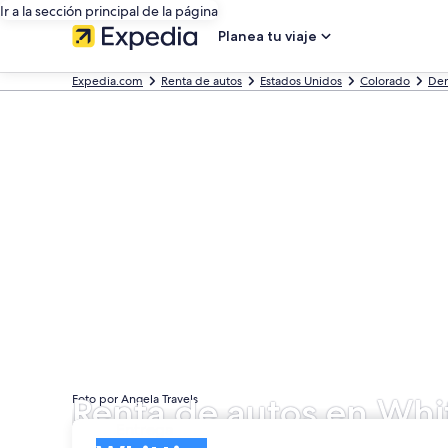
Ir a la sección principal de la página
Planea tu viaje
Expedia.com
Renta de autos
Estados Unidos
Colorado
Den
Renta de autos en Whit
Foto por Angela Travels
Entrega
Entrega