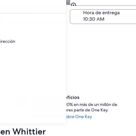
autos en Whittier
Devolución (igual a la e
a de devolución
Hora de entrega
go
ayor.
irección
Accede a beneficios
Ahorra desde un 10% en más de un millón de
rentas de auto si eres parte de One Key.
Ver información sobre One Key
 en Whittier