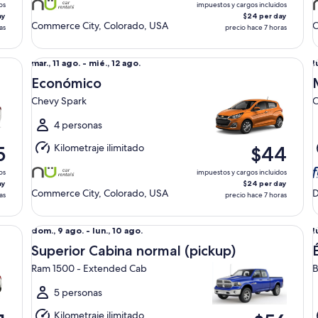
ago.
a
os
impuestos y cargos incluidos
ay
$24 per day
Commerce City, Colorado, USA
C
as
precio hace 7 horas
Económico Chevy Spark
Mi
Del
D
mar., 11 ago. - mié., 12 ago.
l
mar.,
l
Económico
11
1
Chevy Spark
C
ago.
a
al
a
4 personas
mié.,
m
Kilometraje ilimitado
5
$44
12
1
ago.
a
os
impuestos y cargos incluidos
ay
$24 per day
Commerce City, Colorado, USA
D
as
precio hace 7 horas
Superior Cabina normal (pickup) Ram 1500 - Extended C
Él
Del
D
dom., 9 ago. - lun., 10 ago.
l
dom.,
l
Superior Cabina normal (pickup)
9
1
Ram 1500 - Extended Cab
B
ago.
a
al
a
5 personas
lun.,
m
Kilometraje ilimitado