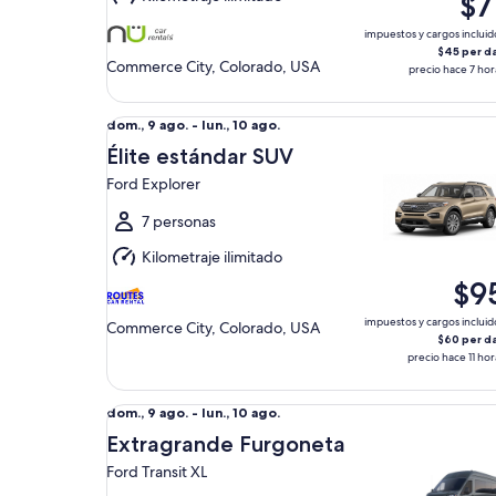
$7
11
ago.
impuestos y cargos incluid
$45 per d
Commerce City, Colorado, USA
precio hace 7 hor
Élite estándar SUV Ford Explorer
Del
dom., 9 ago. - lun., 10 ago.
dom.,
Élite estándar SUV
9
Ford Explorer
ago.
al
7 personas
lun.,
Kilometraje ilimitado
10
$9
ago.
impuestos y cargos incluid
Commerce City, Colorado, USA
$60 per d
precio hace 11 hor
Extragrande Furgoneta Ford Transit XL
Del
dom., 9 ago. - lun., 10 ago.
dom.,
Extragrande Furgoneta
9
Ford Transit XL
ago.