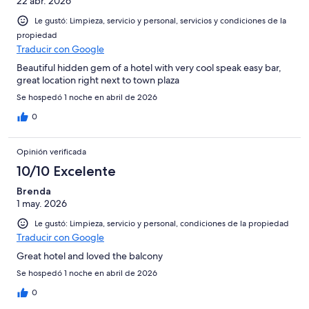
22 abr. 2026
123
opiniones
Le gustó: Limpieza, servicio y personal, servicios y condiciones de la
propiedad
Traducir con Google
Beautiful hidden gem of a hotel with very cool speak easy bar,
great location right next to town plaza
Se hospedó 1 noche en abril de 2026
0
Opinión verificada
10/10 Excelente
Brenda
1 may. 2026
Le gustó: Limpieza, servicio y personal, condiciones de la propiedad
Traducir con Google
Great hotel and loved the balcony
Se hospedó 1 noche en abril de 2026
0