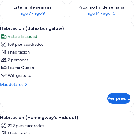
Consulta la disponibilidad para este fin de semana ago 7 - ag
Consulta la disponibilidad par
Este fin de semana
Próximo fin de semana
ago 7 - ago 9
ago 14 - ago 16
Abrir
Un dormitorio con cama, ventana, un
7
Habitación (Boho Bungalow)
todas
Vista a la ciudad
las
168 pies cuadrados
fotos
de
1 habitación
Habitación
2 personas
(Boho
1 cama Queen
Bungalow)
Wifi gratuito
Más
Más detalles
detalles
sobre
Ver precio
Habitación
(Boho
Bungalow)
Abrir
Un dormitorio con cama, puerta de ma
5
Habitación (Hemingway's Hideout)
todas
222 pies cuadrados
las
1 habitación