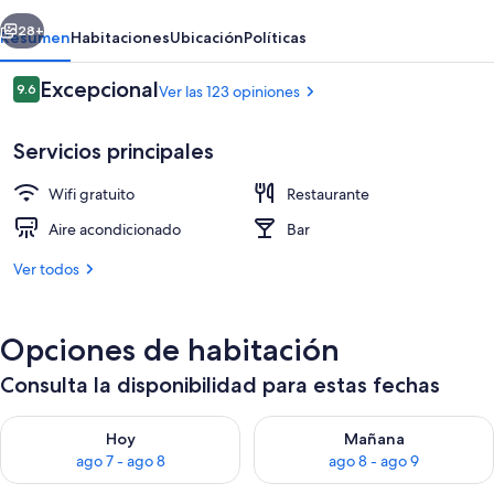
erior
Siguiente
28+
Resumen
Habitaciones
Ubicación
Políticas
Opiniones
Excepcional
9.6
Ver las 123 opiniones
9.6 de 10,
Servicios principales
Wifi gratuito
Restaurante
Aire acondicionado
Bar
Ver todos
Terraza o patio
Opciones de habitación
Consulta la disponibilidad para estas fechas
Consulta la disponibilidad para hoy ago 7 - ago 8
Consulta la disponibilidad pa
Hoy
Mañana
ago 7 - ago 8
ago 8 - ago 9