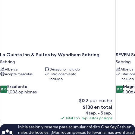
La Quinta Inn & Suites by Wyndham Sebring
SEVEN S
Sebring
Sebring
Alberca
Desayuno incluido
Alberca
Acepta mascotas
Estacionamiento
Estacion
incluido
incluido
8.8
9.2
Excelente
Magní
8.8
9.2
de
de
1,003 opiniones
1,006 
10,
10,
$122 por noche
Excelente,
Magnífico
El
$138 en total
1,003
1,006
precio
4 sep. - 5 sep.
opiniones
opiniones
actual
Total con impuestos y cargos
es
Inicia sesión y reserva para acumular crédito OneKeyCash en
de
miles de hoteles. ¡Más recompensas te llevan a más aventuras!
$138