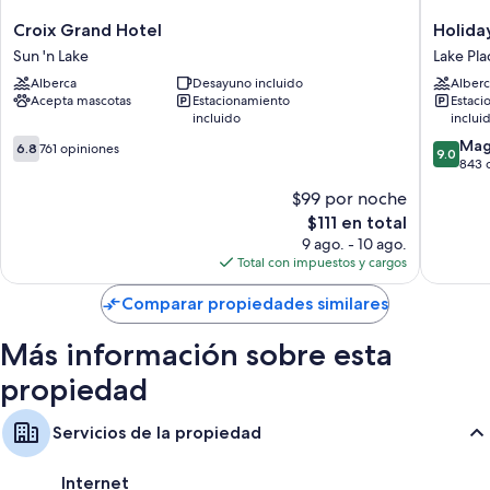
Croix
Holiday
Croix Grand Hotel
Holida
Grand
Inn
Sun 'n Lake
Lake Pla
Hotel
Express
Alberca
Desayuno incluido
Alberc
Sun
&
Acepta mascotas
Estacionamiento
Estaci
'n
Suites
incluido
inclui
Lake
Lake
6.8
9.0
Placid
Mag
6.8
761 opiniones
9.0
de
de
by
843 
10,
10,
IHG
$99 por noche
761
Magnífi
Lake
El
$111 en total
opiniones
843
Placid
precio
opinion
9 ago. - 10 ago.
actual
Total con impuestos y cargos
es
de
Comparar propiedades similares
$111
Más información sobre esta
propiedad
Servicios de la propiedad
Internet