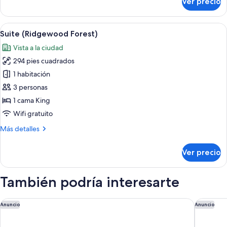
Ver precio
Habitación
(Cracker
Trail)
Abrir
Una cama con dosel adornada con cortin
6
Suite (Ridgewood Forest)
todas
Vista a la ciudad
las
294 pies cuadrados
fotos
de
1 habitación
Suite
3 personas
(Ridgewood
1 cama King
Forest)
Wifi gratuito
Más
Más detalles
detalles
sobre
Ver precio
Suite
(Ridgewood
Forest)
También podría interesarte
La Quinta Inn & Suites by Wyndham Sebring
SEVEN S
Anuncio
Anuncio