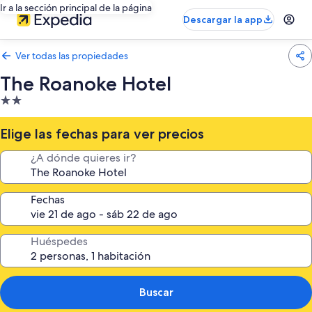
Ir a la sección principal de la página
Descargar la app
Ver todas las propiedades
The Roanoke Hotel
Propiedad
de
2.0
Elige las fechas para ver precios
estrellas
¿A dónde quieres ir?
Fechas
Huéspedes
Buscar