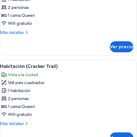
fotos
de
2 personas
Habitación
1 cama Queen
(Hemingway's
Wifi gratuito
Hideout)
Más
Más detalles
detalles
sobre
Ver precio
Habitación
(Hemingway's
Hideout)
Abrir
Un dormitorio con cama, un banco, cab
5
Habitación (Cracker Trail)
todas
Vista a la ciudad
las
168 pies cuadrados
fotos
de
1 habitación
Habitación
2 personas
(Cracker
1 cama Queen
Trail)
Wifi gratuito
Más
Más detalles
detalles
sobre