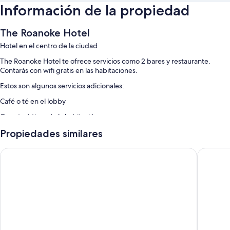
Información de la propiedad
The Roanoke Hotel
Hotel en el centro de la ciudad
The Roanoke Hotel te ofrece servicios como 2 bares y restaurante.
Contarás con wifi gratis en las habitaciones.
Estos son algunos servicios adicionales:
Café o té en el lobby
Características de la habitación
Todas las habitaciones de The Roanoke Hotel cuentan con amenidades
Propiedades similares
que incluyen espacio para trabajar con laptop y aire acondicionado,
además de otros detalles, como wifi gratis.
Croix Grand Hotel
Holiday 
Otros de los servicios que también encontrarás incluyen:
Baños con regaderas y amenidades de baño gratuitas
Calefacción y servicio de limpieza limitado