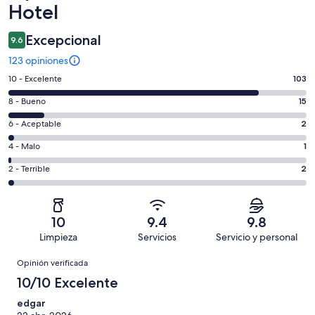
Hotel
Excepcional
9.6
123 opiniones
Puntuación
10 - Excelente
103
de
Puntuación
8 - Bueno
15
10,
de
es
Puntuación
6 - Aceptable
2
8,
decir,
de
es
Puntuación
4 - Malo
1
Excelente.
6,
decir,
de
Basada
es
Puntuación
2 - Terrible
2
Bueno.
4,
en
decir,
de
Basada
es
103
Aceptable.
2,
en
decir,
de
Basada
es
15
Malo.
10
9.4
9.8
123
en
decir,
de
Basada
Limpieza
Servicios
Servicio y personal
opiniones
2
Terrible.
123
en
Opiniones
de
Basada
opiniones
Opinión verificada
1
123
en
de
10/10 Excelente
opiniones
2
123
de
edgar
opiniones