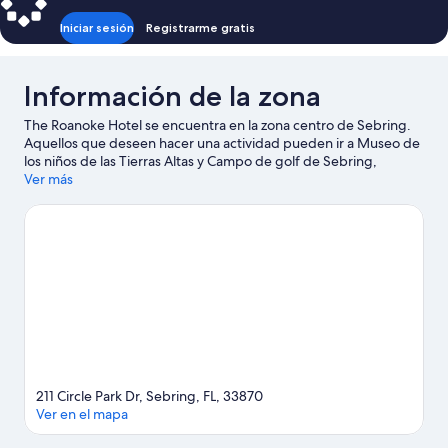
Iniciar sesión
Registrarme gratis
Información de la zona
The Roanoke Hotel se encuentra en la zona centro de Sebring.
Aquellos que deseen hacer una actividad pueden ir a Museo de
los niños de las Tierras Altas y Campo de golf de Sebring,
mientras que quienes deseen conocer los puntos de interés del
Ver más
área pueden optar por Complejo cultural Altvater y Game Time.
¿Quieres asistir a un evento o partido mientras estás en la
ciudad? Consulta el calendario de Highlands Multi Sport
Complex (complejo deportivo) o Sebring International Raceway
(autódromo).
Visita nuestra guía de Sebring
211 Circle Park Dr, Sebring, FL, 33870
Ver en el mapa