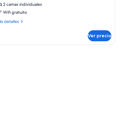
2 camas individuales
uilding
Wifi gratuito
cross
he
ás
s detalles
treet)
talles
bre
Ver precio
rden
in
oom
y ducha.
ndependent
ilding
ross
e
reet)