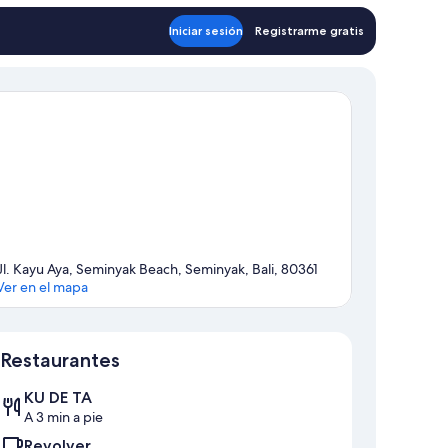
Iniciar sesión
Registrarme gratis
Jl. Kayu Aya, Seminyak Beach, Seminyak, Bali, 80361
Ver en el mapa
Sección del mapa
Restaurantes
KU DE TA
A 3 min a pie
Revolver