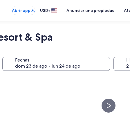
•
Abrir app
USD
Anunciar una propiedad
Ate
esort & Spa
Fechas
H