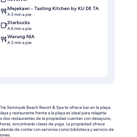
Mejekawi - Tasting Kitchen by KU DE TA
A 3 min a pie
Starbucks
A 6 min a pie
Warung NIA
A 3 min a pie
The Seminyak Beach Resort & Spa te ofrece bar en la playa,
playa y restaurante frente a la playa es ideal para relajarte
 Los dos restaurantes de la propiedad cuentan con desayuno,
4 horas, encontrarás clases de yoga. La propiedad ofrece
Además de contar con servicios como biblioteca y servicio de
ciones.