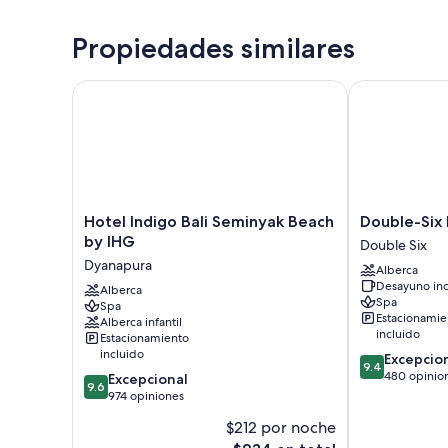
Propiedades similares
Hotel Indigo Bali Seminyak Beach by IHG
Double-Six Lu
Hotel
Double-
Hotel Indigo Bali Seminyak Beach
Double-Six 
Indigo
Six
by IHG
Double Six
Bali
Luxury
Dyanapura
Alberca
Seminyak
Hotel
Desayuno inc
Beach
Alberca
Double
Spa
Spa
by
Six
Estacionamie
Alberca infantil
IHG
incluido
Estacionamiento
Dyanapura
incluido
9.4
Excepcio
9.4
de
480 opinio
9.6
Excepcional
9.6
10,
de
974 opiniones
Excepcional,
10,
$212 por noche
480
Excepcional,
El
opiniones