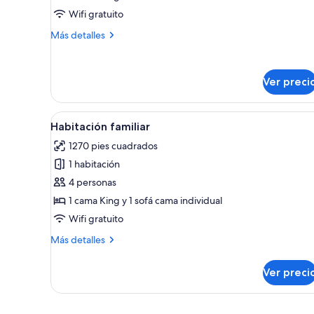
al
Wifi gratuito
jardín
Más
Más detalles
detalles
sobre
Villa,
Ver preci
1
habitación,
vista
Abrir
Una habitación de hotel mode
al
4
Habitación familiar
todas
jardín
1270 pies cuadrados
las
1 habitación
fotos
de
4 personas
Habitación
1 cama King y 1 sofá cama individual
familiar
Wifi gratuito
Más
Más detalles
detalles
sobre
Ver preci
Habitación
familiar