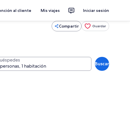
nción al cliente
Mis viajes
Iniciar sesión
Compartir
Guardar
uéspedes
Buscar