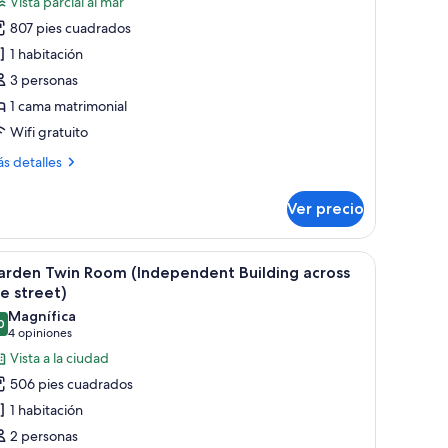
Vista parcial al mar
abitación
807 pies cuadrados
oble
1 habitación
jecutiva
3 personas
Ocean
1 cama matrimonial
uite
Wifi gratuito
ith
cuzzi)
ás
s detalles
talles
bre
Ver precio
bitación
ble
ecutiva
des de vidrio y una cama.
un amplio ventanal corredero que da a una zona de piscina privada.
brir
Habitación de hotel con dos camas, un escritori
7
cean
arden Twin Room (Independent Building across
odas
ite
e street)
th
s
Magnífica
uzzi)
0
otos
9.0 de 10
(4
4 opiniones
e
opiniones)
Vista a la ciudad
arden
506 pies cuadrados
win
1 habitación
oom
2 personas
Independent