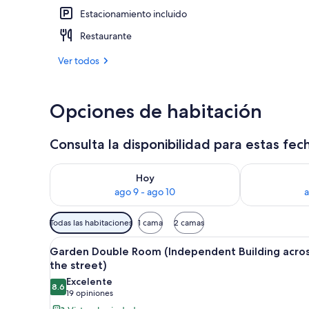
Estacionamiento incluido
Salón de bod
Restaurante
Ver todos
Opciones de habitación
Consulta la disponibilidad para estas fec
Consulta la disponibilidad para hoy ago 9 - ago 10
Consulta la d
Hoy
ago 9 - ago 10
a
Filtros
Todas las habitaciones
1 cama
2 camas
disponibles
Abrir
Un dormitorio amplio con una ca
para
6
Garden Double Room (Independent Building acro
todas
las
the street)
las
habitaciones
Excelente
8.6
fotos
8.6 de 10
(19
19 opiniones
de
opiniones)