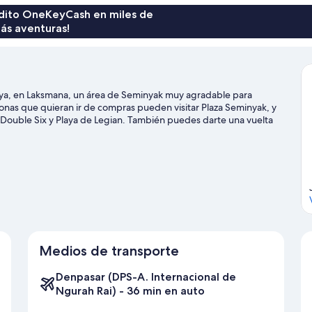
rédito OneKeyCash en miles de
ás aventuras!
aya, en Laksmana, un área de Seminyak muy agradable para
sonas que quieran ir de compras pueden visitar Plaza Seminyak, y
e Double Six y Playa de Legian. También puedes darte una vuelta
 para practicar en alguno de los campos de la zona o, si prefieres
s a caballo.
Visita nuestra guía de Seminyak
Medios de transporte
Denpasar (DPS-A. Internacional de
Ngurah Rai) - 36 min en auto