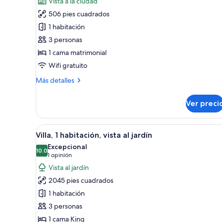
Vista a la ciudad
Garden
506 pies cuadrados
Double
1 habitación
Room
3 personas
(Independent
1 cama matrimonial
Building
Wifi gratuito
across
the
Más
Más detalles
street)
detalles
sobre
Ver preci
Garden
Double
Room
Abrir
Un área de piscina moderna con
9
(Independent
Villa, 1 habitación, vista al jardín
todas
Building
Excepcional
across
las
10.0
10.0 de 10
(1
1 opinión
the
fotos
opinión)
Vista al jardín
street)
de
2045 pies cuadrados
Villa,
1 habitación
1
3 personas
habitación,
1 cama King
vista