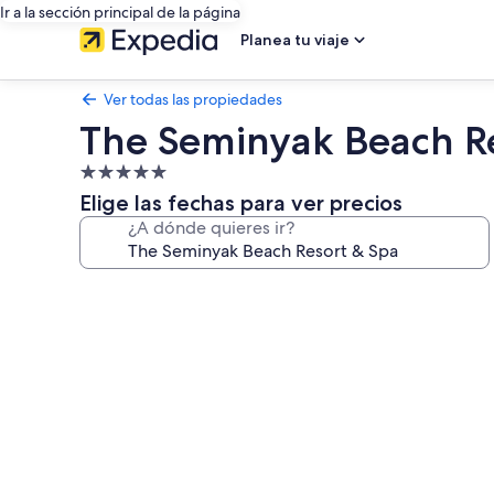
Ir a la sección principal de la página
Planea tu viaje
Ver todas las propiedades
The Seminyak Beach R
Propiedad
de
Elige las fechas para ver precios
5.0
¿A dónde quieres ir?
estrellas
Galería
de
fotos
de
The
Seminyak
Beach