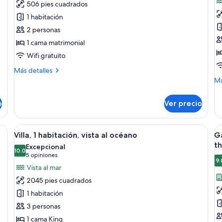
506 pies cuadrados
Beach
H
1 habitación
Room
d
2 personas
Double
e
1 cama matrimonial
(
S
Wifi gratuito
w
Más
Más detalles
ja
detalles
M
Má
sobre
de
Beach
so
o
Ver precio
Room
Ha
Double
do
ej
 sillones de descanso, una zona de estar cubierta y una habitación con pare
Abrir
Una habitación de hotel moderna con 
A
6
(O
Villa, 1 habitación, vista al océano
G
todas
t
Su
th
Excepcional
las
10.0
wi
la
10.0 de 10
(5
5 opiniones
jac
9.
fotos
f
opiniones)
Vista al mar
de
d
2045 pies cuadrados
Villa,
G
1 habitación
1
T
3 personas
habitación,
R
1 cama King
vista
(