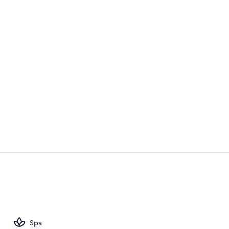
Video realiz
Habitación d
Spa