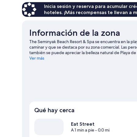
Inicia sesión y reserva para acumular c
hoteles. ¡Más recompensas te llevan a m
Información de la zona
The Seminyak Beach Resort & Spa se encuentra en la pl
caminar y que se destaca por su zona comercial. Las per
también se puede apreciar la belleza natural de Playa d
por Playa Berawa y Playa de Kuta. Lleva tu equipo de golf
Ver más
un poco de aventura, disfruta de actividades como paseo
Ver más resorts en Seminyak
Qué hay cerca
Eat Street
A 1 min a pie
- 0.0 mi