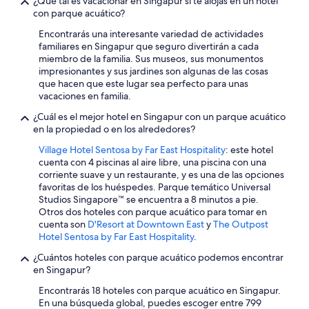
¿Qué tal es vacacionar en Singapur si te alojas en un hotel
1
con parque acuático?
noche
para
Encontrarás una interesante variedad de actividades
2
familiares en Singapur que seguro divertirán a cada
adultos.
miembro de la familia. Sus museos, sus monumentos
Los
impresionantes y sus jardines son algunas de las cosas
precios
que hacen que este lugar sea perfecto para unas
y
vacaciones en familia.
la
disponibilidad
¿Cuál es el mejor hotel en Singapur con un parque acuático
están
en la propiedad o en los alrededores?
sujetos
Village Hotel Sentosa by Far East Hospitality
: este hotel
a
cuenta con 4 piscinas al aire libre, una piscina con una
cambios.
corriente suave y un restaurante, y es una de las opciones
Aplican
favoritas de los huéspedes. Parque temático Universal
términos
Studios Singapore™ se encuentra a 8 minutos a pie.
adicionales.
Otros dos hoteles con parque acuático para tomar en
cuenta son
D'Resort at Downtown East
y
The Outpost
Hotel Sentosa by Far East Hospitality
.
¿Cuántos hoteles con parque acuático podemos encontrar
en Singapur?
Encontrarás 18 hoteles con parque acuático en Singapur.
En una búsqueda global, puedes escoger entre 799