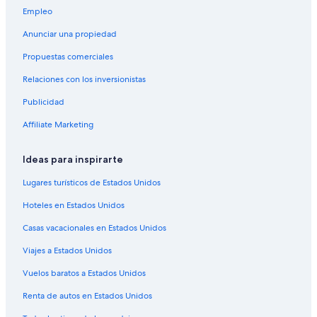
Empleo
Hoteles en la playa en Singapur
Anunciar una propiedad
Hoteles familiares en Singapur
Propuestas comerciales
Hoteles baratos en Singapur
Relaciones con los inversionistas
Hoteles boutique en Singapur
Publicidad
Hoteles cerca de la catedral en Singapur
Hoteles cerca del acuario en Singapur
Affiliate Marketing
Hoteles con aguas termales en Singapur
Ideas para inspirarte
Hoteles con bar en Singapur
Lugares turísticos de Estados Unidos
Hoteles con desayuno incluido en Singapur
Hoteles en Estados Unidos
Hoteles con guardería en Singapur
Casas vacacionales en Estados Unidos
Hoteles con parque acuático en Singapur
Viajes a Estados Unidos
Hoteles con alberca en Singapur
Hoteles con restaurante en Singapur
Vuelos baratos a Estados Unidos
Hoteles con traslado del/al aeropuerto en Singapur
Renta de autos en Estados Unidos
Hoteles con vista al mar en Singapur