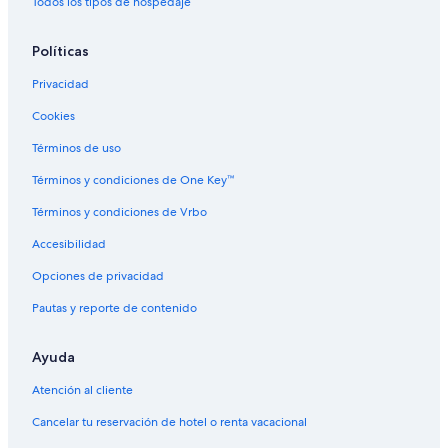
Todos los tipos de hospedaje
Hoteles con vista en Singapur
Políticas
Hoteles para bodas en Singapur
Privacidad
Hoteles para fumadores en Singapur
Cookies
Hoteles en Singapur
Apart-Hoteles en Singapur
Términos de uso
B&B en Singapur
Términos y condiciones de One Key™
Campings en Singapur
Términos y condiciones de Vrbo
Casas de campo en Singapur
Accesibilidad
Casas de huéspedes en Singapur
Opciones de privacidad
Resorts en Singapur
Pautas y reporte de contenido
Apartamentos en Singapur
Ayuda
Hostales en Singapur
Hoteles Cápsula en Singapur
Atención al cliente
Residencias en Singapur
Cancelar tu reservación de hotel o renta vacacional