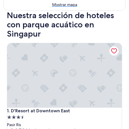
Mostrar mapa
Nuestra selección de hoteles
con parque acuático en
Singapur
D'Resort at Downtown East
D'Resort at Downtown East
1. D'Resort at Downtown East
Propiedad
de
Pasir Ris