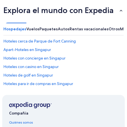
Explora el mundo con Expedia
Hospedajes
Vuelos
Paquetes
Autos
Rentas vacacionales
Otros
Más
Hoteles cerca de Parque de Fort Canning
Apart-Hoteles en Singapur
Hoteles con concierge en Singapur
Hoteles con casino en Singapur
Hoteles de golf en Singapur
Hoteles para ir de compras en Singapur
Hoteles todo incluido en Singapur
Hoteles con wifi en Singapur
Hoteles de lujo en Singapur
Compañía
Hoteles de negocios en Singapur
Quiénes somos
Hoteles ecológicos en Singapur