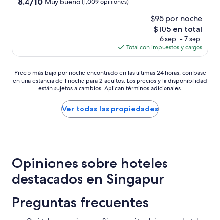
3.5
8.4
8.4/10
Muy bueno
(1,009 opiniones)
de
estrellas
$95 por noche
10,
Muy
El
$105 en total
bueno,
precio
6 sep. - 7 sep.
(1,009
actual
Total con impuestos y cargos
opiniones)
es
de
Precio
$105
Precio más bajo por noche encontrado en las últimas 24 horas, con base
en una estancia de 1 noche para 2 adultos. Los precios y la disponibilidad
más
están sujetos a cambios. Aplican términos adicionales.
bajo
por
noche
Ver todas las propiedades
encontrado
en
las
últimas
24
Opiniones sobre hoteles
horas,
con
destacados en Singapur
base
en
una
Preguntas frecuentes
estancia
de