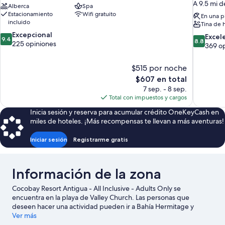
A 9.5 mi d
Alberca
Spa
Estacionamiento
Wifi gratuito
En una p
incluido
Tina de 
9.4
Excepcional
8.8
Excel
9.4
8.8
de
225 opiniones
de
369 o
10,
10,
Excepcional,
Excelente
$515 por noche
225
369
El
$607 en total
opiniones
opiniones
precio
7 sep. - 8 sep.
actual
Total con impuestos y cargos
es
Inicia sesión y reserva para acumular crédito OneKeyCash en
de
miles de hoteles. ¡Más recompensas te llevan a más aventuras!
$607
Iniciar sesión
Registrarme gratis
Información de la zona
Cocobay Resort Antigua - All Inclusive - Adults Only se
encuentra en la playa de Valley Church. Las personas que
deseen hacer una actividad pueden ir a Bahía Hermitage y
Falmouth Harbour Marina, mientras que quienes quieran
Ver más
apreciar la belleza natural del área pueden visitar Playa de Valley