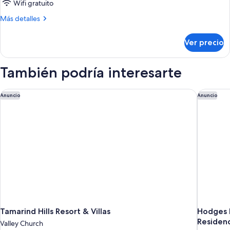
Wifi gratuito
Más
Más detalles
detalles
sobre
Ver precio
Habitación
También podría interesarte
Tamarind Hills Resort & Villas
Hodges B
Anuncio
Anuncio
Tamarind Hills Resort & Villas
Hodges B
Residen
Valley Church