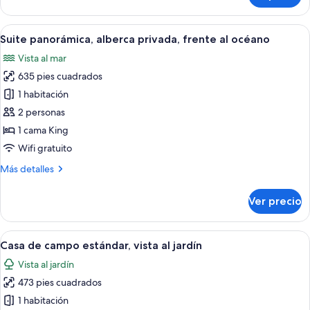
mar
Premium,
alberca
Abrir
Una persona de pie junto a una piscina
7
privada,
Suite panorámica, alberca privada, frente al océano
todas
frente
Vista al mar
al
las
mar
635 pies cuadrados
fotos
de
1 habitación
Suite
2 personas
panorámica,
1 cama King
alberca
Wifi gratuito
privada,
Más
Más detalles
frente
detalles
al
sobre
Ver precio
océano
Suite
panorámica,
alberca
Abrir
Una terraza de madera con barandilla b
6
privada,
Casa de campo estándar, vista al jardín
todas
frente
Vista al jardín
al
las
océano
473 pies cuadrados
fotos
de
1 habitación