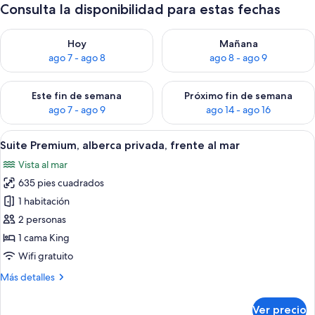
Consulta la disponibilidad para estas fechas
Consulta la disponibilidad para hoy ago 7 - ago 8
Consulta la disponibilidad pa
Hoy
Mañana
ago 7 - ago 8
ago 8 - ago 9
Consulta la disponibilidad para este fin de semana ago 7 - ag
Consulta la disponibilidad par
Este fin de semana
Próximo fin de semana
ago 7 - ago 9
ago 14 - ago 16
Abrir
Una persona de pie junto a una piscina
6
Suite Premium, alberca privada, frente al mar
todas
Vista al mar
las
635 pies cuadrados
fotos
de
1 habitación
Suite
2 personas
Premium,
1 cama King
alberca
Wifi gratuito
privada,
Más
Más detalles
frente
detalles
al
sobre
Ver precio
Suite