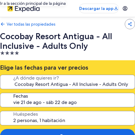
Ir a la sección principal de la página
Descargar la app
Ver todas las propiedades
Cocobay Resort Antigua - All
Inclusive - Adults Only
Propiedad
de
4.0
Elige las fechas para ver precios
estrellas
¿A dónde quieres ir?
Fechas
Huéspedes