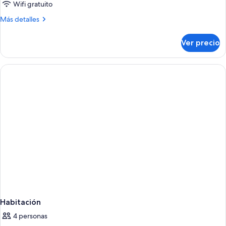
Wifi gratuito
Más
Más detalles
detalles
sobre
Ver precio
Habitación
Habitación
4 personas