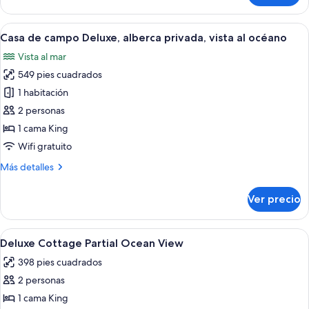
de
océano
campo
Abrir
Una mujer en una piscina con vista al 
7
Deluxe,
Casa de campo Deluxe, alberca privada, vista al océano
todas
vista
Vista al mar
parcial
las
al
549 pies cuadrados
fotos
océano
de
1 habitación
Casa
2 personas
de
1 cama King
campo
Wifi gratuito
Deluxe,
Más
Más detalles
alberca
detalles
privada,
sobre
Ver precio
vista
Casa
de
al
campo
Abrir
Un dormitorio con cama a dosel, ventil
océano
5
Deluxe,
Deluxe Cottage Partial Ocean View
todas
alberca
398 pies cuadrados
privada,
las
vista
2 personas
fotos
al
de
1 cama King
océano