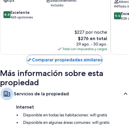
Spa
Estacionamiento
Islands
Only
Alberc
incluido
Todo i
Village
-
8.8
Excelente
Caters
9.4
Exc
8.8
9.4
de
465 opiniones
to
de
838 
10,
Couples
10,
Excelente,
-
Excepcio
$227 por noche
465
All
838
opiniones
El
$276 en total
Inclusiv
opinion
precio
Valley
29 ago. - 30 ago.
actual
Church
Total con impuestos y cargos
es
de
Comparar propiedades similares
$276
Más información sobre esta
propiedad
Servicios de la propiedad
Internet
Disponible en todas las habitaciones: wifi gratis
Disponible en algunas áreas comunes: wifi gratis