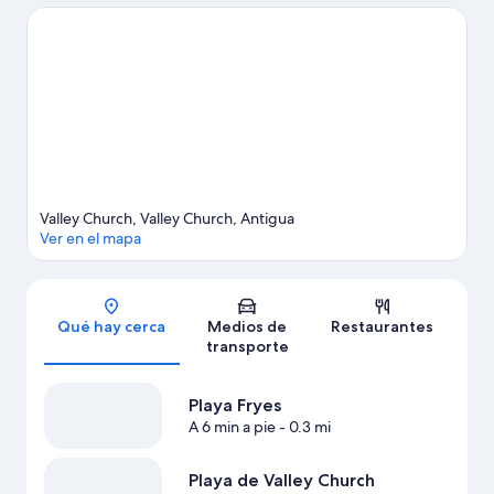
Church y Jolly Beach. También puedes darte una vuelta por
Playa de la Bahía Runaway y Bahía Galley. En la zona puedes
practicar actividades como buceo, o disfrutar del aire libre
mientras haces delizamientos en tirolesa, tours ecológicos y
paseos a pie o ciclismo en senderos.
Visita nuestra guía de Valley
Church
Ver más resorts en Valley Church
Valley Church, Valley Church, Antigua
Ver en el mapa
Sección del mapa
Qué hay cerca
Medios de
Restaurantes
transporte
Playa Fryes
A 6 min a pie
- 0.3 mi
Playa de Valley Church