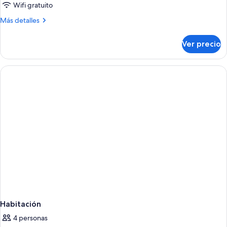
Deluxe
Wifi gratuito
Cottage
Más
Más detalles
Partial
detalles
Ocean
sobre
Ver precio
Deluxe
View
Cottage
Partial
Ocean
View
Habitación
4 personas