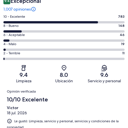
Excepcional
9.4
1,007 opiniones
Puntuación
10 - Excelente
783
de
Puntuación
8 - Bueno
148
10,
de
es
Puntuación
6 - Aceptable
46
8,
decir,
de
es
Puntuación
4 - Malo
19
Excelente.
6,
decir,
de
Basada
es
Puntuación
2 - Terrible
11
Bueno.
4,
en
decir,
de
Basada
es
783
Aceptable.
2,
en
decir,
de
Basada
es
148
Malo.
9.4
8.0
9.6
1007
en
decir,
de
Basada
Limpieza
Ubicación
Servicio y personal
opiniones
46
Terrible.
1007
en
Opiniones
de
Basada
opiniones
Opinión verificada
19
1007
en
de
10/10 Excelente
opiniones
11
1007
de
Victor
opiniones
18 jul. 2026
1007
opiniones
Le gustó: Limpieza, servicio y personal, servicios y condiciones de la
propiedad