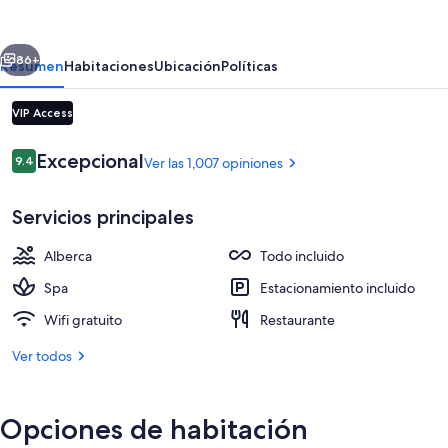
Antigua
-
erior
Siguiente
All
86+
Resumen
Habitaciones
Ubicación
Políticas
Inclusive
VIP Access
-
Adults
Opiniones
Excepcional
9.4
Ver las 1,007 opiniones
9.4 de 10,
Only
Servicios principales
Alberca
Todo incluido
4 albercas al aire libre y camas balines
Spa
Estacionamiento incluido
Wifi gratuito
Restaurante
Ver todos
Opciones de habitación