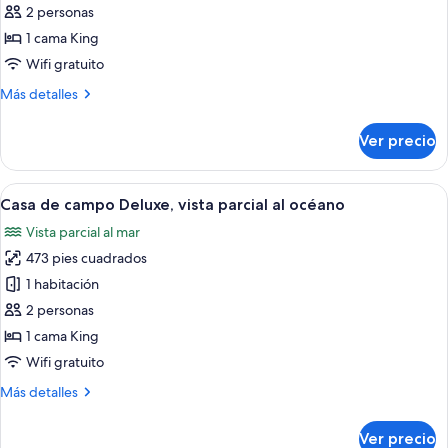
Casa
2 personas
de
1 cama King
campo
Wifi gratuito
estándar,
Más
Más detalles
vista
detalles
al
sobre
Ver precio
jardín
Casa
de
campo
Abrir
Vista de una hamaca con vistas al mar 
6
estándar,
Casa de campo Deluxe, vista parcial al océano
todas
vista
Vista parcial al mar
al
las
jardín
473 pies cuadrados
fotos
de
1 habitación
Casa
2 personas
de
1 cama King
campo
Wifi gratuito
Deluxe,
Más
Más detalles
vista
detalles
parcial
sobre
Ver precio
al
Casa