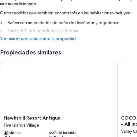
aire acondicionado.
Otros servicios que también encontrarás en las habitaciones incluyen:
Baños con amenidades de baño de diseñador y regaderas
Focos LED, refrigeradores y cafeteras
Ver más información sobre la propiedad
Propiedades similares
Hawksbill Resort Antigua
COCOS Ho
Hawksbill
COCOS
Hawksbill Resort Antigua
COCOS 
Resort
Hotel
- All I
Five Islands Village
Antigua
-
Valley C
Alberca
Todo incluido
Five
Adults