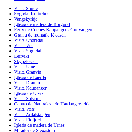
Visita Slinde
Sogndal Kulturhus
Vangskyrkja
Iglesia de madera de Borgund
Ferry de Coches Kaupanger - Gudvangen
Granja de montaña Kjeasen
Visita Undredal
Visita Vik
Visita Sogndal
Leirviki
Skytjefossen
Visita Utne
Visita Granvin
Iglesia de Laerda
Visita Djønno
Visita Kaupanger
Iglesia de Ulvik
Visita Solvorn
Centro de Naturaleza de Hardangervidda
Visita Voss
Visita Ardalstangen
Visita Eidfjord
Iglesia de madera de Urnes
Mirador de Stegastein