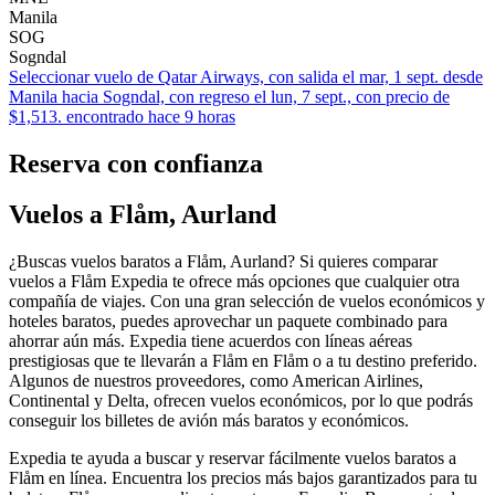
Manila
SOG
Sogndal
Seleccionar vuelo de Qatar Airways, con salida el mar, 1 sept. desde
Manila hacia Sogndal, con regreso el lun, 7 sept., con precio de
$1,513. encontrado hace 9 horas
Reserva con confianza
Vuelos a Flåm, Aurland
¿Buscas vuelos baratos a Flåm, Aurland? Si quieres comparar
vuelos a Flåm Expedia te ofrece más opciones que cualquier otra
compañía de viajes. Con una gran selección de vuelos económicos y
hoteles baratos, puedes aprovechar un paquete combinado para
ahorrar aún más. Expedia tiene acuerdos con líneas aéreas
prestigiosas que te llevarán a Flåm en Flåm o a tu destino preferido.
Algunos de nuestros proveedores, como American Airlines,
Continental y Delta, ofrecen vuelos económicos, por lo que podrás
conseguir los billetes de avión más baratos y económicos.
Expedia te ayuda a buscar y reservar fácilmente vuelos baratos a
Flåm en línea. Encuentra los precios más bajos garantizados para tu