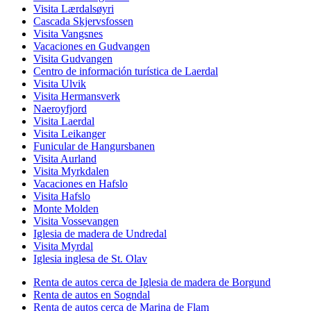
Visita Lærdalsøyri
Cascada Skjervsfossen
Visita Vangsnes
Vacaciones en Gudvangen
Visita Gudvangen
Centro de información turística de Laerdal
Visita Ulvik
Visita Hermansverk
Naeroyfjord
Visita Laerdal
Visita Leikanger
Funicular de Hangursbanen
Visita Aurland
Visita Myrkdalen
Vacaciones en Hafslo
Visita Hafslo
Monte Molden
Visita Vossevangen
Iglesia de madera de Undredal
Visita Myrdal
Iglesia inglesa de St. Olav
Renta de autos cerca de Iglesia de madera de Borgund
Renta de autos en Sogndal
Renta de autos cerca de Marina de Flam