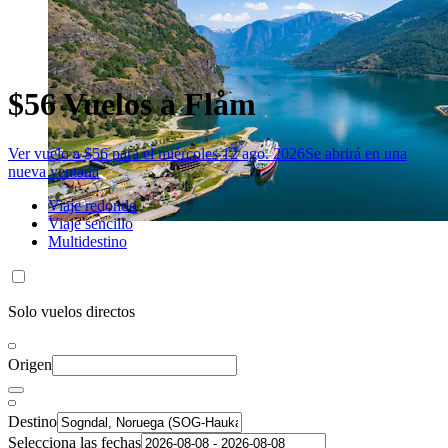
$56 Vuelos a Flåm
Ver vuelo a $56 para el miércoles 12 ago. 2026
Se abrirá en una
nueva ventana
Viaje redondo
Viaje sencillo
Multidestino
Solo vuelos directos
Origen
Destino
Selecciona las fechas