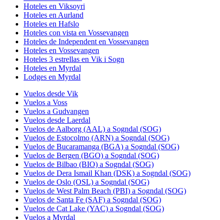
Hoteles en Viksoyri
Hoteles en Aurland
Hoteles en Hafslo
Hoteles con vista en Vossevangen
Hoteles de Independent en Vossevangen
Hoteles en Vossevangen
Hoteles 3 estrellas en Vik i Sogn
Hoteles en Myrdal
Lodges en Myrdal
Vuelos desde Vik
Vuelos a Voss
Vuelos a Gudvangen
Vuelos desde Laerdal
Vuelos de Aalborg (AAL) a Sogndal (SOG)
Vuelos de Estocolmo (ARN) a Sogndal (SOG)
Vuelos de Bucaramanga (BGA) a Sogndal (SOG)
Vuelos de Bergen (BGO) a Sogndal (SOG)
Vuelos de Bilbao (BIO) a Sogndal (SOG)
Vuelos de Dera Ismail Khan (DSK) a Sogndal (SOG)
Vuelos de Oslo (OSL) a Sogndal (SOG)
Vuelos de West Palm Beach (PBI) a Sogndal (SOG)
Vuelos de Santa Fe (SAF) a Sogndal (SOG)
Vuelos de Cat Lake (YAC) a Sogndal (SOG)
Vuelos a Myrdal