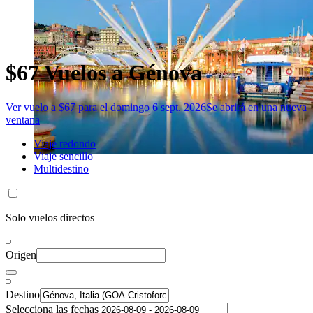
$67 Vuelos a Génova
Ver vuelo a $67 para el domingo 6 sept. 2026
Se abrirá en una nueva
ventana
Viaje redondo
Viaje sencillo
Multidestino
Solo vuelos directos
Origen
Destino
Selecciona las fechas