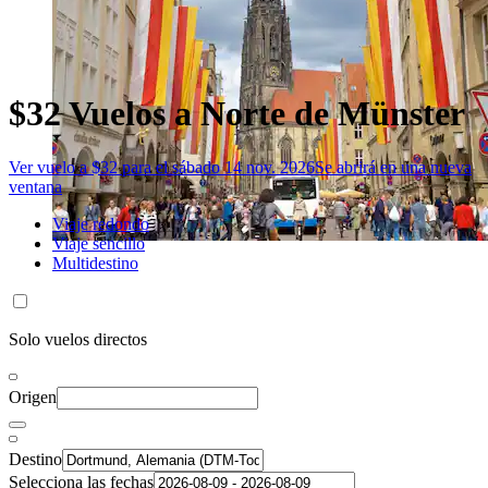
$32 Vuelos a Norte de Münster
Ver vuelo a $32 para el sábado 14 nov. 2026
Se abrirá en una nueva
ventana
Viaje redondo
Viaje sencillo
Multidestino
Solo vuelos directos
Origen
Destino
Selecciona las fechas