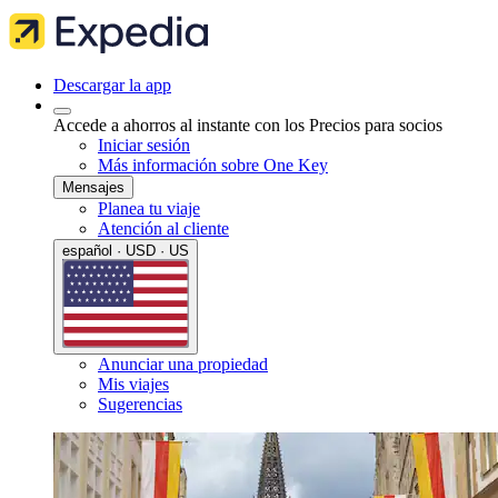
Descargar la app
Accede a ahorros al instante con los Precios para socios
Iniciar sesión
Más información sobre One Key
Mensajes
Planea tu viaje
Atención al cliente
español · USD · US
Anunciar una propiedad
Mis viajes
Sugerencias