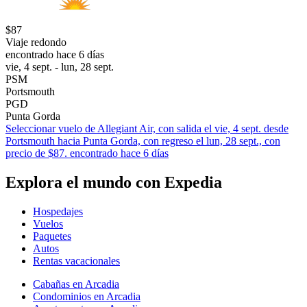
$87
Viaje redondo
encontrado hace 6 días
vie, 4 sept. - lun, 28 sept.
PSM
Portsmouth
PGD
Punta Gorda
Seleccionar vuelo de Allegiant Air, con salida el vie, 4 sept. desde
Portsmouth hacia Punta Gorda, con regreso el lun, 28 sept., con
precio de $87. encontrado hace 6 días
Explora el mundo con Expedia
Hospedajes
Vuelos
Paquetes
Autos
Rentas vacacionales
Cabañas en Arcadia
Condominios en Arcadia