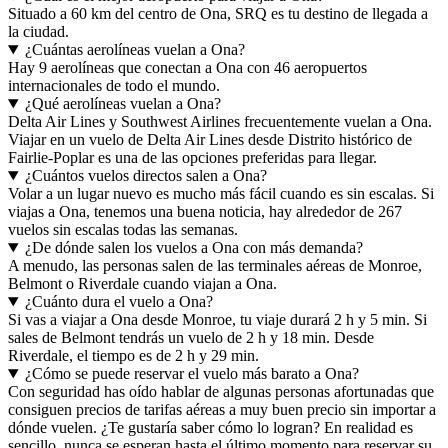
Situado a 60 km del centro de Ona, SRQ es tu destino de llegada a
la ciudad.
¿Cuántas aerolíneas vuelan a Ona?
Hay 9 aerolíneas que conectan a Ona con 46 aeropuertos
internacionales de todo el mundo.
¿Qué aerolíneas vuelan a Ona?
Delta Air Lines y Southwest Airlines frecuentemente vuelan a Ona.
Viajar en un vuelo de Delta Air Lines desde Distrito histórico de
Fairlie-Poplar es una de las opciones preferidas para llegar.
¿Cuántos vuelos directos salen a Ona?
Volar a un lugar nuevo es mucho más fácil cuando es sin escalas. Si
viajas a Ona, tenemos una buena noticia, hay alrededor de 267
vuelos sin escalas todas las semanas.
¿De dónde salen los vuelos a Ona con más demanda?
A menudo, las personas salen de las terminales aéreas de Monroe,
Belmont o Riverdale cuando viajan a Ona.
¿Cuánto dura el vuelo a Ona?
Si vas a viajar a Ona desde Monroe, tu viaje durará 2 h y 5 min. Si
sales de Belmont tendrás un vuelo de 2 h y 18 min. Desde
Riverdale, el tiempo es de 2 h y 29 min.
¿Cómo se puede reservar el vuelo más barato a Ona?
Con seguridad has oído hablar de algunas personas afortunadas que
consiguen precios de tarifas aéreas a muy buen precio sin importar a
dónde vuelen. ¿Te gustaría saber cómo lo logran? En realidad es
sencillo, nunca se esperan hasta el último momento para reservar su