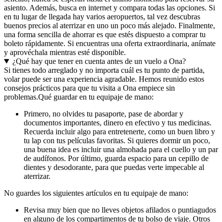
asiento. Además, busca en internet y compara todas las opciones. Si
en tu lugar de llegada hay varios aeropuertos, tal vez descubras
buenos precios al aterrizar en uno un poco más alejado. Finalmente,
una forma sencilla de ahorrar es que estés dispuesto a comprar tu
boleto rápidamente. Si encuentras una oferta extraordinaria, anímate
y aprovéchala mientras esté disponible.
¿Qué hay que tener en cuenta antes de un vuelo a Ona?
Si tienes todo arreglado y no importa cuál es tu punto de partida,
volar puede ser una experiencia agradable. Hemos reunido estos
consejos prácticos para que tu visita a Ona empiece sin
problemas.
Qué guardar en tu equipaje de mano:
Primero, no olvides tu pasaporte, pase de abordar y
documentos importantes, dinero en efectivo y tus medicinas.
Recuerda incluir algo para entretenerte, como un buen libro y
tu lap con tus películas favoritas. Si quieres dormir un poco,
una buena idea es incluir una almohada para el cuello y un par
de audífonos. Por último, guarda espacio para un cepillo de
dientes y desodorante, para que puedas verte impecable al
aterrizar.
No guardes los siguientes artículos en tu equipaje de mano:
Revisa muy bien que no lleves objetos afilados o puntiagudos
en alguno de los compartimentos de tu bolso de viaje. Otros