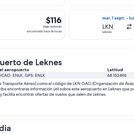
encontrado
hace
lida el mar, 1 sept. desde Leknes hacia Bodo, con regreso el lu
Seleccionar vuel
18
$116
$116
mar, 1 sept. - lu
horas
Viaje
LKN
Viaje redondo
redondo,
encontrado hace 18 horas
Leknes
encontrado
hace
18
horas
puerto de Leknes
el aeropuerto
Latitud
, ICAO: ENLK, GPS: ENLK
68.152496
e Transporte Aéreo) como el código de LKN OACI (Organización de Aviació
riba encontraras información útil sobre este aeropuerto en Leknes que 
 facilita encontrar ofertas de vuelos que salen de Leknes.
dia