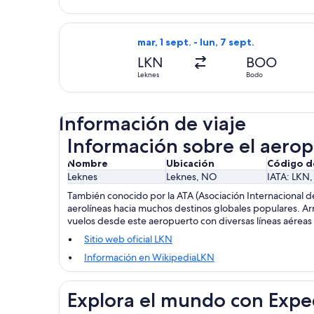
Seleccionar vuelo de Widerøe, con sa
mar, 1 sept. - lun, 7 sept.
LKN
BOO
Leknes
Bodo
Información de viaje
Información sobre el aero
Nombre
Ubicación
Código d
Leknes
Leknes, NO
IATA: LKN
También conocido por la ATA (Asociación Internacional d
aerolíneas hacia muchos destinos globales populares. Ar
vuelos desde este aeropuerto con diversas líneas aéreas y
Sitio web oficial LKN
Información en WikipediaLKN
Explora el mundo con Expe