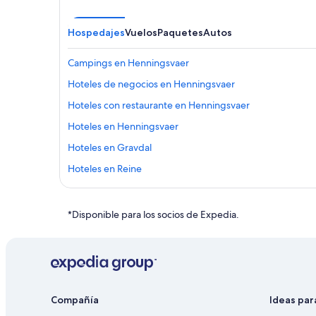
Hospedajes
Vuelos
Paquetes
Autos
Campings en Henningsvaer
Hoteles de negocios en Henningsvaer
Hoteles con restaurante en Henningsvaer
Hoteles en Henningsvaer
Hoteles en Gravdal
Hoteles en Reine
Hoteles en Fredvang
Hoteles para ir de compras en Svolvaer
*Disponible para los socios de Expedia.
Hoteles en Moskenes
Cabañas en Lofoten
Apart-Hoteles en Lofoten
Hoteles con spa en Lofoten
Compañía
Ideas par