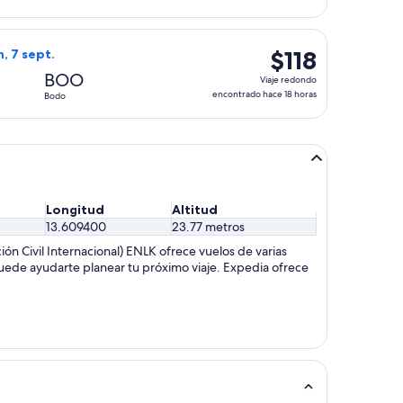
encontrado
hace
n, 7 sept., con precio de $116. encontrado hace 18 horas
o de Widerøe, con salida el mar, 1 sept. desde Leknes hacia Bo
18
$118
$118
n, 7 sept.
horas
Viaje
BOO
Viaje redondo
redondo,
encontrado hace 18 horas
Bodo
encontrado
hace
18
horas
Longitud
Altitud
13.609400
23.77 metros
n Civil Internacional) ENLK ofrece vuelos de varias
puede ayudarte planear tu próximo viaje. Expedia ofrece