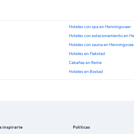
Hoteles con spa en Henningsvaer
Hoteles con estacionamiento en H
Hoteles con sauna en Henningsvae
Hoteles en Flakstad
Cabañas en Reine
Hoteles en Bostad
Hostales en Svolvaer
Hoteles en Svolvaer
Hoteles en Å
Campings en Lofoten
Hoteles de golf en Lofoten
Hoteles de ski en Lofoten
a inspirarte
Políticas