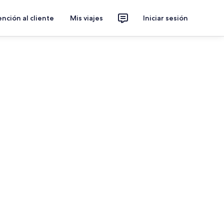
nción al cliente
Mis viajes
Iniciar sesión