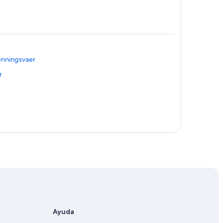
enningsvaer
r
Ayuda