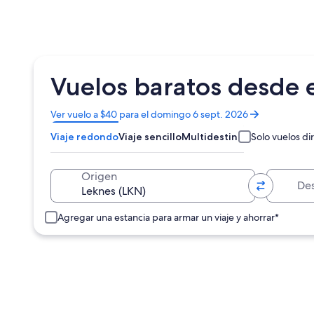
Vuelos baratos desde 
Se
Ver vuelo a $40 para el domingo 6 sept. 2026
abrirá
Viaje redondo
Viaje sencillo
Multidestino
Solo vuelos di
en
una
nueva
Destino
Origen
ventana
Agregar una estancia para armar un viaje y ahorrar*