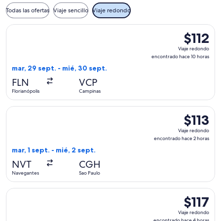
Todas las ofertas
Viaje sencillo
Viaje redondo
Seleccionar vuelo de Azul, con salida el mar, 29 sept. desde
$112
$112
Viaje
Viaje redondo
redondo,
encontrado hace 10 horas
encontrad
mar, 29 sept. - mié, 30 sept.
hace
FLN
VCP
10
Florianópolis
Campinas
horas
Seleccionar vuelo de LATAM Airlines Group, con salida el mar
$113
$113
Viaje
Viaje redondo
redondo,
encontrado hace 2 horas
encontrad
mar, 1 sept. - mié, 2 sept.
hace
NVT
CGH
2
Navegantes
Sao Paulo
horas
Seleccionar vuelo de LATAM Airlines Group, con salida el mar
$117
$117
Viaje
Viaje redondo
redondo,
encontrado hace 4 horas