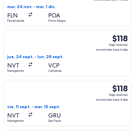
encontrad
mar, 24 nov. - mar, 1 dic.
hace
FLN
POA
4
Florianópolis
Porto Alegre
horas
Seleccionar vuelo de Azul, con salida el jue, 24 sept. desde
$118
$118
Viaje
Viaje redondo
redondo,
encontrado hace 6 días
encontrad
jue, 24 sept. - lun, 28 sept.
hace
NVT
VCP
6
Navegantes
Campinas
días
Seleccionar vuelo de GOL Linhas Aereas S.A., con salida el vi
$118
$118
Viaje
Viaje redondo
redondo,
encontrado hace 4 días
encontrad
vie, 11 sept. - mar, 15 sept.
hace
NVT
GRU
4
Navegantes
Sao Paulo
días
Seleccionar vuelo de LATAM Airlines Group, con salida el vie