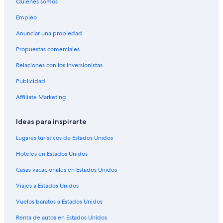
Quiénes somos
Campings en Bombinhas
Empleo
Apartamentos en Bombinhas
Anunciar una propiedad
Hoteles con concierge en Bombinhas
Propuestas comerciales
Hoteles de lujo en Bombinhas
Relaciones con los inversionistas
Hoteles en la playa en Bombinhas
Publicidad
Hoteles con parque acuático en Bombinhas
Affiliate Marketing
Hoteles con hidromasaje en Bombinhas
Hoteles con vista en Bombinhas
Ideas para inspirarte
Hoteles para bodas en Bombinhas
Lugares turísticos de Estados Unidos
Hoteles en Bombinhas
Hoteles en Estados Unidos
Pousadas en Bombinhas
Casas vacacionales en Estados Unidos
Hoteles 2 estrellas en Bombas
Viajes a Estados Unidos
Hoteles en la playa en Bombas
Vuelos baratos a Estados Unidos
Hoteles familiares en Bombas
Hoteles en Bombas
Renta de autos en Estados Unidos