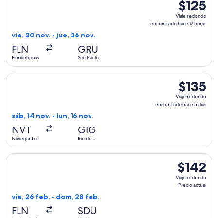
$125
$125
Viaje
Viaje redondo
redondo,
encontrado hace 17 horas
encontrad
vie, 20 nov. - jue, 26 nov.
hace
FLN
GRU
17
Florianópolis
Sao Paulo
horas
Seleccionar vuelo de LATAM Airlines Group, con salida el sáb
$135
$135
Viaje
Viaje redondo
redondo,
encontrado hace 5 días
encontrad
sáb, 14 nov. - lun, 16 nov.
hace
NVT
GIG
5
Navegantes
Río de
días
Janeiro
Seleccionar vuelo de LATAM Airlines Group, con salida el vie
$142
$142
Viaje
Viaje redondo
redondo,
Precio actual
Precio
vie, 26 feb. - dom, 28 feb.
actual
FLN
SDU