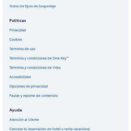
Hoteles 3 estrellas en Mariscal
Todos los tipos de hospedaje
Hoteles con spa en Mariscal
Políticas
Hoteles en la playa en Mariscal
Privacidad
Hoteles con desayuno incluido en Mariscal
Cookies
Hoteles que aceptan mascotas en Mariscal
Términos de uso
Hoteles en Mariscal
Hoteles en Quatro Ilhas
Términos y condiciones de One Key™
Hoteles cerca de Playa Mariscal
Términos y condiciones de Vrbo
Accesibilidad
Opciones de privacidad
Pautas y reporte de contenido
Ayuda
Atención al cliente
Cancelar tu reservación de hotel o renta vacacional