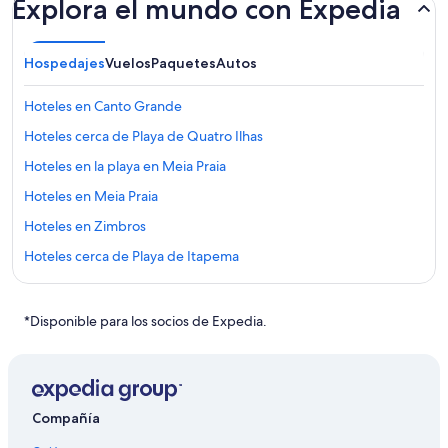
Explora el mundo con Expedia
Hospedajes
Vuelos
Paquetes
Autos
Hoteles en Canto Grande
Hoteles cerca de Playa de Quatro Ilhas
Hoteles en la playa en Meia Praia
Hoteles en Meia Praia
Hoteles en Zimbros
Hoteles cerca de Playa de Itapema
Hoteles en Andorinha
Apartamentos en Perequê
*Disponible para los socios de Expedia.
Hoteles en Perequê
Hoteles cerca de Playa Canto Grande
Hoteles 3 estrellas en Bombinhas
Compañía
Hoteles 5 estrellas en Bombinhas