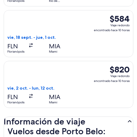
Florianópolis
Río de
Janeiro
Seleccionar vuelo de Copa, con salida el vie, 18 sept. desde 
$584
$584
Viaje
Viaje redondo
redondo,
encontrado hace 10 horas
encontrado
vie, 18 sept. - jue, 1 oct.
hace
FLN
MIA
10
Florianópolis
Miami
horas
Seleccionar vuelo de Delta, con salida el vie, 2 oct. desde F
$820
$820
Viaje
Viaje redondo
redondo,
encontrado hace 10 horas
encontrado
vie, 2 oct. - lun, 12 oct.
hace
FLN
MIA
10
Florianópolis
Miami
horas
Información de viaje
Vuelos desde Porto Belo: