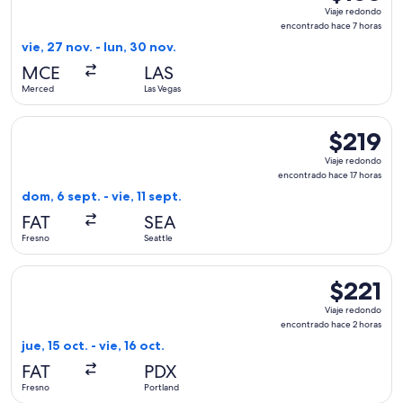
Viaje
Viaje redondo
redondo,
encontrado hace 7 horas
encontrad
vie, 27 nov. - lun, 30 nov.
hace
MCE
LAS
7
Merced
Las Vegas
horas
Seleccionar vuelo de United, con salida el dom, 6 sept. desde
$219
$219
Viaje
Viaje redondo
redondo,
encontrado hace 17 horas
encontrad
dom, 6 sept. - vie, 11 sept.
hace
FAT
SEA
17
Fresno
Seattle
horas
Seleccionar vuelo de Southwest Airlines, con salida el jue, 1
$221
$221
Viaje
Viaje redondo
redondo,
encontrado hace 2 horas
encontrad
jue, 15 oct. - vie, 16 oct.
hace
FAT
PDX
2
Fresno
Portland
horas