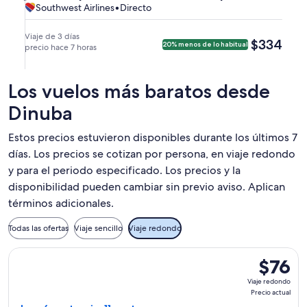
(FAT)
el
el
Southwest
Southwest
Southwest Airlines
•
Directo
Fresno
Las
Vegas.
Fresno.
a
jue.,
dom.,
Airlines,
Airlines
y
Vegas
Las
3
6
vuelo
llegada
y
Viaje de 3 días
$334
$334
20% menos de lo habitual
Vegas
sept.
precio hace 7 horas
sept.
directo
a
llegada
(LAS).
a
a
las
a
las
las
4:40
las
Los vuelos más baratos desde
5:20
11:40
p. m.
11:05
a. m.
a. m.
Dinuba
a
p. m.
de
de
Las
a
Fresno
Las
Estos precios estuvieron disponibles durante los últimos 7
Vegas.
Fresno.
y
Vegas
días. Los precios se cotizan por persona, en viaje redondo
llegada
y
y para el periodo especificado. Los precios y la
a
llegada
disponibilidad pueden cambiar sin previo aviso. Aplican
las
a
términos adicionales.
6:35
las
a. m.
1:00
Todas las ofertas
Viaje sencillo
Viaje redondo
a
p. m.
Las
a
Seleccionar vuelo de Allegiant Air, con salida el dom, 6 sept.
$76
$76
Vegas.
Fresno.
Viaje
Viaje redondo
redondo,
Precio actual
Precio