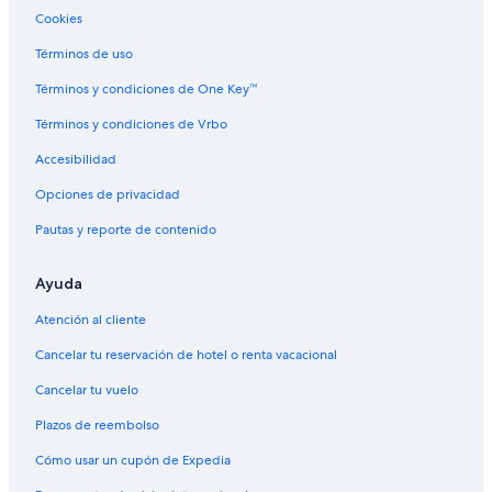
Cookies
Posadas en Orosi
Términos de uso
Villas en Orosi
Hoteles en Kingsburg
Términos y condiciones de One Key™
Apartamentos en Traver
Términos y condiciones de Vrbo
Hoteles haciendas en Traver
Accesibilidad
Hoteles de La Quinta Inn & Suites en Traver
Opciones de privacidad
Wyndham Hotels en Traver
Pautas y reporte de contenido
Hoteles en Traver
Ayuda
Moteles en Traver
Hoteles cerca de Centro comunitario de Reedly
Atención al cliente
Hoteles 5 estrellas en Orange Cove
Cancelar tu reservación de hotel o renta vacacional
Casas de campo en Orange Cove
Cancelar tu vuelo
Hoteles en Orange Cove
Plazos de reembolso
Cómo usar un cupón de Expedia