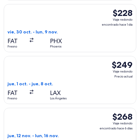
Seleccionar vuelo de Bargain Flight, con salida el vie, 30 oc
$228
$228
Viaje
Viaje redondo
redondo,
encontrado hace 1 día
encontrado
vie, 30 oct. - lun, 9 nov.
hace
FAT
PHX
1
Fresno
Phoenix
día
Seleccionar vuelo de United, con salida el jue, 1 oct. desde F
$249
$249
Viaje
Viaje redondo
redondo,
Precio actual
Precio
jue, 1 oct. - jue, 8 oct.
actual
FAT
LAX
Fresno
Los Ángeles
Seleccionar vuelo de Alaska Airlines, con salida el jue, 12 n
$268
$268
Viaje
Viaje redondo
redondo,
encontrado hace 6 días
encontrado
jue, 12 nov. - lun, 16 nov.