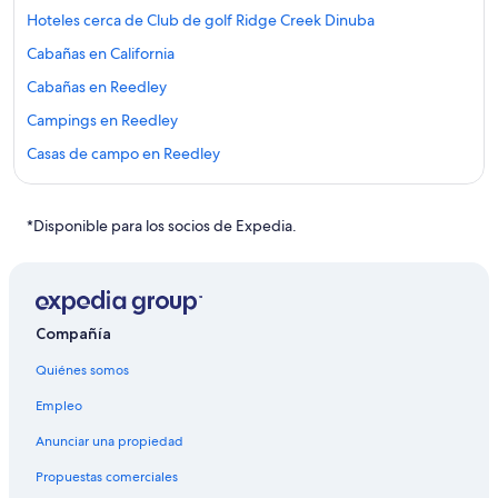
Hoteles cerca de Club de golf Ridge Creek Dinuba
Cabañas en California
Cabañas en Reedley
Campings en Reedley
Casas de campo en Reedley
Casas de huéspedes en Reedley
Casas vacacionales en Reedley
*Disponible para los socios de Expedia.
Apartamentos en Reedley
Hoteles de golf en Reedley
Hoteles de lujo en Reedley
Compañía
Hoteles de negocios en Reedley
Quiénes somos
Hoteles en la playa en Reedley
Empleo
Hoteles históricos en Reedley
Anunciar una propiedad
Hoteles baratos en Reedley
Propuestas comerciales
Hoteles con bar en Reedley