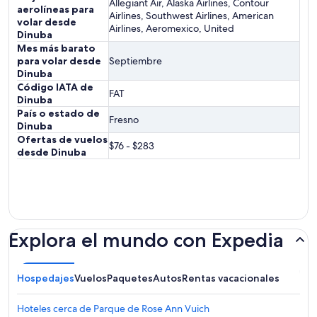
Allegiant Air, Alaska Airlines, Contour
aerolíneas para
Airlines, Southwest Airlines, American
volar desde
Airlines, Aeromexico, United
Dinuba
Mes más barato
para volar desde
Septiembre
Dinuba
Código IATA de
FAT
Dinuba
País o estado de
Fresno
Dinuba
Ofertas de vuelos
$76 - $283
desde Dinuba
Explora el mundo con Expedia
Hospedajes
Vuelos
Paquetes
Autos
Rentas vacacionales
Hoteles cerca de Parque de Rose Ann Vuich