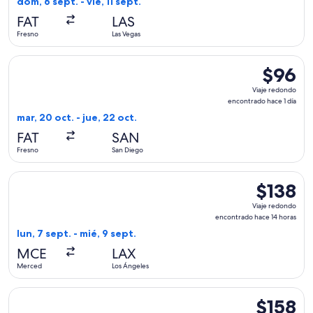
dom, 6 sept. - vie, 11 sept.
actual
FAT
LAS
Fresno
Las Vegas
Seleccionar vuelo de Bargain Flight, con salida el mar, 20 oc
$96
$96
Viaje
Viaje redondo
redondo,
encontrado hace 1 día
encontra
mar, 20 oct. - jue, 22 oct.
hace
FAT
SAN
1
Fresno
San Diego
día
Seleccionar vuelo de Contour Airlines, con salida el lun, 7 
$138
$138
Viaje
Viaje redondo
redondo,
encontrado hace 14 horas
encontrad
lun, 7 sept. - mié, 9 sept.
hace
MCE
LAX
14
Merced
Los Ángeles
horas
Seleccionar vuelo de Contour Airlines, con salida el vie, 27
$158
$158