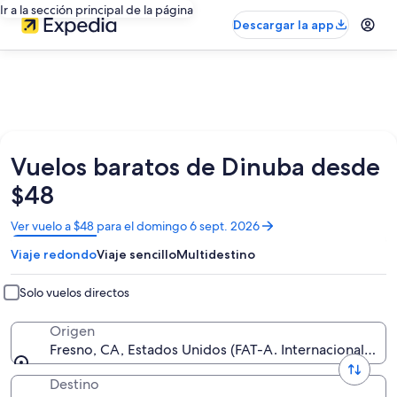
Ir a la sección principal de la página
Descargar la app
Vuelos baratos de Dinuba desde
$48
Se
Ver vuelo a $48 para el domingo 6 sept. 2026
abrirá
Viaje redondo
Viaje sencillo
Multidestino
en
una
nueva
Solo vuelos directos
ventana
Origen
Fresno, CA, Estados Unidos (FAT-A. Internacional de 
Destino