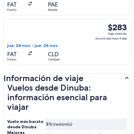
hace
FAT
PAE
6
Fresno
Seattle
días
Seleccionar vuelo de American Airlines, con salida el jue, 2
$283
$283
Viaje
Viaje redondo
redondo,
encontrado hace 4 días
encontrado
jue, 26 nov. - jue, 26 nov.
hace
FAT
CLD
4
Fresno
Carlsbad
días
Información de viaje
Vuelos desde Dinuba:
información esencial para
viajar
Vuelo más barato
$76 (redondo)
desde Dinuba
Mejores