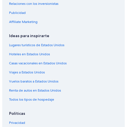
Relaciones con los inversionistas
Hoteles con alberca en Reedley
Publicidad
Hoteles que aceptan mascotas en Reedley
Affiliate Marketing
Hoteles de Independent en Reedley
Hoteles en Reedley
Ideas para inspirarte
Casas de campo en Sultana
Lugares turísticos de Estados Unidos
Casas vacacionales en Sultana
Hoteles en Estados Unidos
Hoteles de Motel 6 en Sultana
Casas vacacionales en Estados Unidos
Moteles en Sultana
Viajes a Estados Unidos
Hoteles cerca de Kings River
Vuelos baratos a Estados Unidos
Hoteles 4 estrellas en Orosi
Campings en Orosi
Renta de autos en Estados Unidos
Hoteles de Best Western en Orosi
Todos los tipos de hospedaje
Hoteles de senderismo en Orosi
Políticas
Hoteles en Orosi
Privacidad
Moteles en Orosi