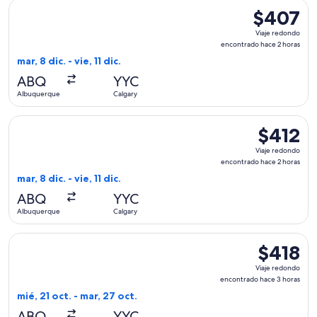
Seleccionar vuelo de Alaska Airlines, con salida el mar, 8 di
$407
$407
Viaje
Viaje redondo
redondo,
encontrado hace 2 horas
encontrado
mar, 8 dic. - vie, 11 dic.
hace
ABQ
YYC
2
Albuquerque
Calgary
horas
Seleccionar vuelo de Alaska Airlines, con salida el mar, 8 di
$412
$412
Viaje
Viaje redondo
redondo,
encontrado hace 2 horas
encontrado
mar, 8 dic. - vie, 11 dic.
hace
ABQ
YYC
2
Albuquerque
Calgary
horas
Seleccionar vuelo de American Airlines, con salida el mié, 2
$418
$418
Viaje
Viaje redondo
redondo,
encontrado hace 3 horas
encontrado
mié, 21 oct. - mar, 27 oct.
hace
ABQ
YYC