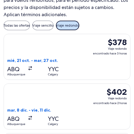
para vuelos rendondos, para el periodo especificado. Los
precios y la disponibilidad están sujetos a cambios.
Aplican términos adicionales.
Todas las ofertas
Viaje sencillo
Viaje redondo
Seleccionar vuelo de American Airlines, con salida el mié, 2
$378
$378
Viaje
Viaje redondo
redondo,
encontrado hace 3 horas
encontrado
mié, 21 oct. - mar, 27 oct.
hace
ABQ
YYC
3
Albuquerque
Calgary
horas
Seleccionar vuelo de Delta, con salida el mar, 8 dic. desde 
$402
$402
Viaje
Viaje redondo
redondo,
encontrado hace 2 horas
encontrado
mar, 8 dic. - vie, 11 dic.
hace
ABQ
YYC
2
Albuquerque
Calgary
horas