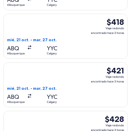
3
Albuquerque
Calgary
horas
Seleccionar vuelo de Alaska Airlines, con salida el mié, 21 
$418
$418
Viaje
Viaje redondo
redondo,
encontrado hace 3 horas
encontrado
mié, 21 oct. - mar, 27 oct.
hace
ABQ
YYC
3
Albuquerque
Calgary
horas
Seleccionar vuelo de Alaska Airlines, con salida el mié, 21 
$421
$421
Viaje
Viaje redondo
redondo,
encontrado hace 3 horas
encontrado
mié, 21 oct. - mar, 27 oct.
hace
ABQ
YYC
3
Albuquerque
Calgary
horas
Seleccionar vuelo de Alaska Airlines, con salida el mié, 21 
$428
$428
Viaje
Viaje redondo
redondo,
encontrado hace 3 horas