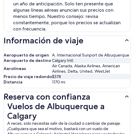
un año de anticipación. Solo ten presente que
algunas líneas aéreas anuncian sus precios con
menos tiempo. Nuestro consejo: revisa
constantemente, porque los precios se actualizan
con frecuencia.
Información de viaje
Aeropuerto de origen
A. Internacional Sunport de Albuquerque
Aeropuerto de destino
Calgary Intl.
Air Canada, Alaska Airlines, American
Aerolíneas
Airlines, Delta, United, WestJet
Precio de viaje redondo
$378
Distancia
1170
mi
Reserva con confianza
Vuelos de Albuquerque a Calgary
Vuelos de Albuquerque a
Calgary
A veces, solo necesitas salir de la ciudad o cambiar de paisaje.
¡Cualquiera que sea el motivo, bastará con un vuelo de