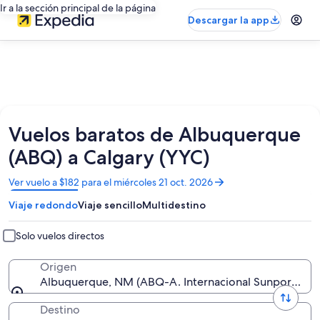
Ir a la sección principal de la página
Descargar la app
Vuelos baratos de Albuquerque
(ABQ) a Calgary (YYC)
Se
Ver vuelo a $182 para el miércoles 21 oct. 2026
abrirá
Viaje redondo
Viaje sencillo
Multidestino
en
una
nueva
Solo vuelos directos
ventana
Origen
Albuquerque, NM (ABQ-A. Internacional Sunport de 
Destino