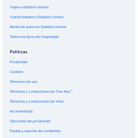
Hoteles con spa en Northeast Calgary
Viajes a Estados Unidos
Hoteles de ski en Northeast Calgary
Vuelos baratos a Estados Unidos
Hoteles baratos en Northeast Calgary
Renta de autos en Estados Unidos
Todos los tipos de hospedaje
Políticas
Privacidad
Cookies
Términos de uso
Términos y condiciones de One Key™
Términos y condiciones de Vrbo
Accesibilidad
Opciones de privacidad
Pautas y reporte de contenido