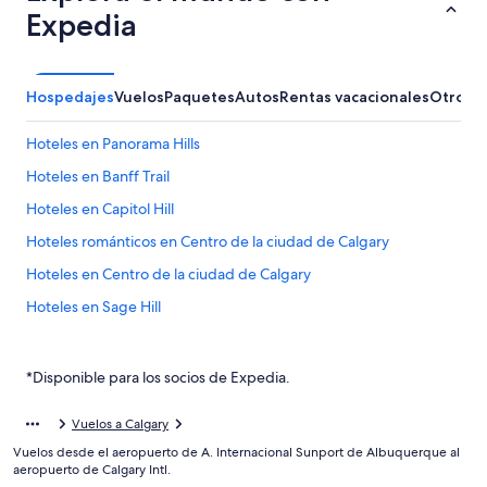
Expedia
Hospedajes
Vuelos
Paquetes
Autos
Rentas vacacionales
Otros
Hoteles en Panorama Hills
Hoteles en Banff Trail
Hoteles en Capitol Hill
Hoteles románticos en Centro de la ciudad de Calgary
Hoteles en Centro de la ciudad de Calgary
Hoteles en Sage Hill
Cabañas en Calgary
Condominios en Calgary
*Disponible para los socios de Expedia.
Apartamentos en Calgary
Vuelos a Calgary
Apart-Hoteles en Calgary
Vuelos desde el aeropuerto de A. Internacional Sunport de Albuquerque al
Hoteles con spa en Calgary
aeropuerto de Calgary Intl.