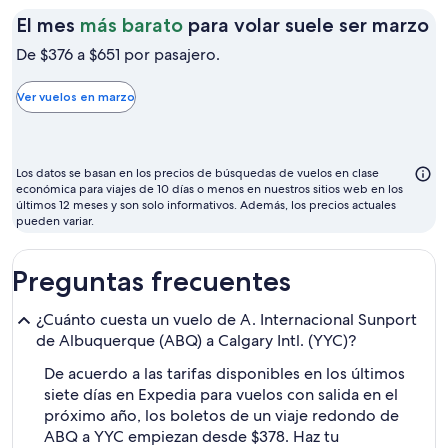
El
El mes
más barato
para volar suele ser marzo
m
De $376 a $651 por pasajero.
m
b
Ver vuelos en marzo
p
vo
su
Los datos se basan en los precios de búsquedas de vuelos en clase
se
económica para viajes de 10 días o menos en nuestros sitios web en los
últimos 12 meses y son solo informativos. Además, los precios actuales
m
pueden variar.
Preguntas frecuentes
¿Cuánto cuesta un vuelo de A. Internacional Sunport
de Albuquerque (ABQ) a Calgary Intl. (YYC)?
De acuerdo a las tarifas disponibles en los últimos
siete días en Expedia para vuelos con salida en el
próximo año, los boletos de un viaje redondo de
ABQ a YYC empiezan desde $378. Haz tu