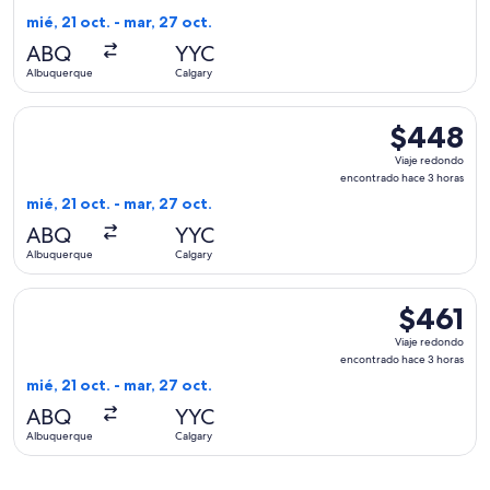
encontrado
mié, 21 oct. - mar, 27 oct.
hace
ABQ
YYC
3
Albuquerque
Calgary
horas
Seleccionar vuelo de United, con salida el mié, 21 oct. desd
$448
$448
Viaje
Viaje redondo
redondo,
encontrado hace 3 horas
encontrado
mié, 21 oct. - mar, 27 oct.
hace
ABQ
YYC
3
Albuquerque
Calgary
horas
Seleccionar vuelo de Air Canada, con salida el mié, 21 oct. 
$461
$461
Viaje
Viaje redondo
redondo,
encontrado hace 3 horas
encontrado
mié, 21 oct. - mar, 27 oct.
hace
ABQ
YYC
3
Albuquerque
Calgary
horas