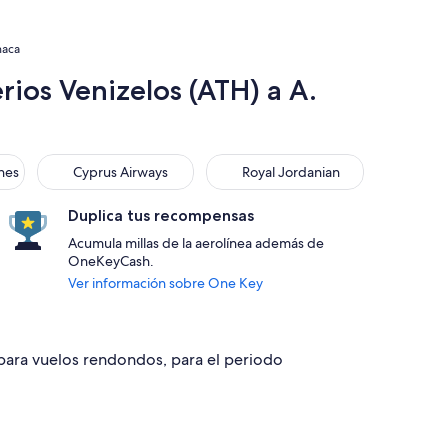
naca
ios Venizelos (ATH) a A.
s
Cyprus Airways
Royal Jordanian
ines
Cyprus Airways
Royal Jordanian
Duplica tus recompensas
Acumula millas de la aerolínea además de
OneKeyCash.
Ver información sobre One Key
 para vuelos rendondos, para el periodo