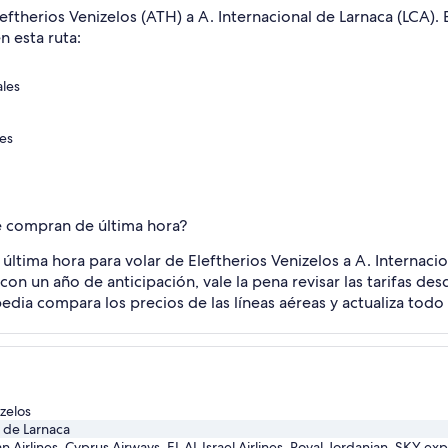
eftherios Venizelos (ATH) a A. Internacional de Larnaca (LCA). 
n esta ruta:
ales
les
e compran de última hora?
a última hora para volar de Eleftherios Venizelos a A. Interna
on un año de anticipación, vale la pena revisar las tarifas des
edia compara los precios de las líneas aéreas y actualiza todo
izelos
l de Larnaca
 Airlines, Cyprus Airways, EL AL Israel Airlines, Royal Jordanian, SKY exp