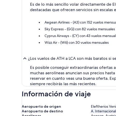
Es de lo más sencillo volar directamente de El
destacadas que ofrecen servicios sin escalas e
Aegean Airlines - (A3) con 152 vuelos mensu
Sky Express - (GQ) con 82 vuelos mensuales
Cyprus Airways - (CY) con 43 vuelos mensua
Wizz Air - (W6) con 30 vuelos mensuales
¿Los vuelos de ATH a LCA son más baratos si s
Es posible conseguir extraordinarias ofertas 
muchas aerolíneas anuncian sus precios hasta c
reservar en cuanto veas una buena oferta. Exp
siempre recibirás las más recientes.
Información de viaje
Aeropuerto de origen
Eleftherios Ven
Aeropuerto de destino
A. Internaciona
Aerolíneas
Aegean, Austrian