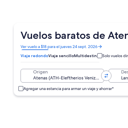
Vuelos baratos de Aten
Se
Ver vuelo a $18 para el jueves 24 sept. 2026
abrirá
Viaje redondo
Viaje sencillo
Multidestino
Solo vuelos di
en
una
nueva
Origen
Des
ventana
Agregar una estancia para armar un viaje y ahorrar*