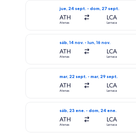
Seleccionar vuelo de Wizz Air, con s
jue, 24 sept. - dom, 27 sept.
ATH
LCA
Atenas
Larnaca
Seleccionar vuelo de Wizz Air, con sa
sáb, 14 nov. - lun, 16 nov.
ATH
LCA
Atenas
Larnaca
Seleccionar vuelo de Wizz Air, con s
mar, 22 sept. - mar, 29 sept.
ATH
LCA
Atenas
Larnaca
Seleccionar vuelo de Cyprus Airways,
sáb, 23 ene. - dom, 24 ene.
ATH
LCA
Atenas
Larnaca