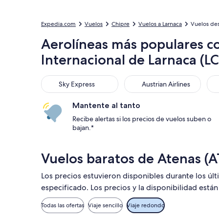
Expedia.com
Vuelos
Chipre
Vuelos a Larnaca
Vuelos des
Aerolíneas más populares co
Internacional de Larnaca (L
Sky Express
Austrian Airlines
Ae
Sky Express
Austrian Airlines
Mantente al tanto
Recibe alertas si los precios de vuelos suben o
bajan.*
Vuelos baratos de Atenas (A
Los precios estuvieron disponibles durante los úl
especificado. Los precios y la disponibilidad está
Todas las ofertas
Viaje sencillo
Viaje redondo