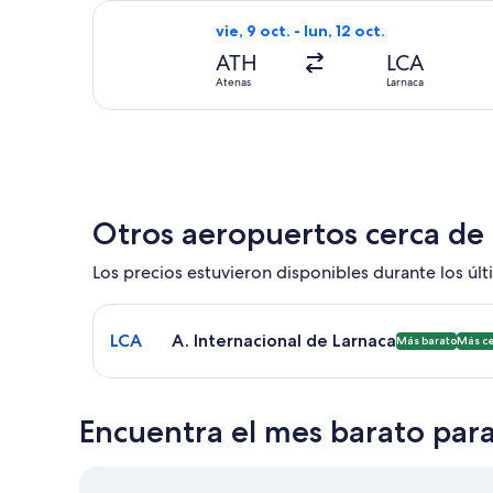
Seleccionar vuelo de SKY express, con
vie, 9 oct. - lun, 12 oct.
ATH
LCA
Atenas
Larnaca
Otros aeropuertos cerca de
Los precios estuvieron disponibles durante los últi
Seleccionar vuelo a A. Internacional de Larnaca L
LCA
A. Internacional de Larnaca
Más barato
Más c
Encuentra el mes barato para