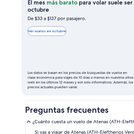
El mes
más barato
para volar suele ser
El
octubre
mes
De $33 a $137 por pasajero.
más
barato
Ver vuelos en octubre
para
volar
suele
ser
octubre
Los datos se basan en los precios de búsquedas de vuelos en
clase económica para viajes de 10 días o menos en nuestros sitios
web en los últimos 12 meses y son solo informativos. Además, los
precios actuales pueden variar.
Preguntas frecuentes
¿Cuánto cuesta un vuelo de Atenas (ATH-Elefthe
Si vas a viajar de Atenas (ATH-Eleftherios Ven