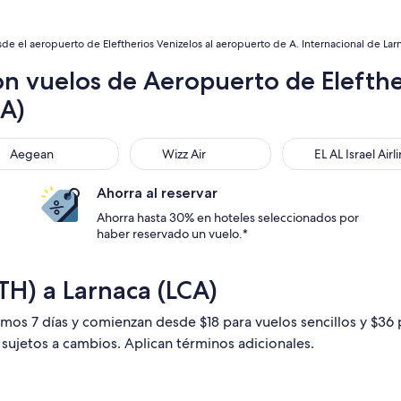
de el aeropuerto de Eleftherios Venizelos al aeropuerto de A. Internacional de Lar
n vuelos de Aeropuerto de Elefther
CA)
gean
Wizz Air
EL AL Israel Airline
Aegean
Wizz Air
EL AL Israel Airl
Ahorra al reservar
Ahorra hasta 30% en hoteles seleccionados por
haber reservado un vuelo.*
TH) a Larnaca (LCA)
timos 7 días y comienzan desde $18 para vuelos sencillos y $36
n sujetos a cambios. Aplican términos adicionales.