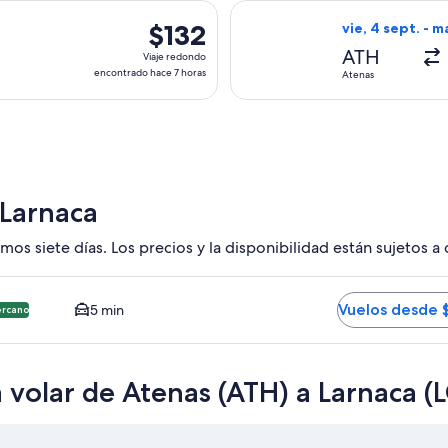
hace
 salida el vie, 9 oct. desde Atenas hacia Larnaca, con regreso
Seleccionar vuel
3
$132
$132
vie, 4 sept. - m
días
Viaje
ATH
Viaje redondo
redondo,
encontrado hace 7 horas
Atenas
encontrado
hace
7
horas
 Larnaca
mos siete días. Los precios y la disponibilidad están sujetos a
CA. Opción más barata y cercana disponible. El tiempo promedi
Vuelos desde 
5 min
ercano
 volar de Atenas (ATH) a Larnaca (