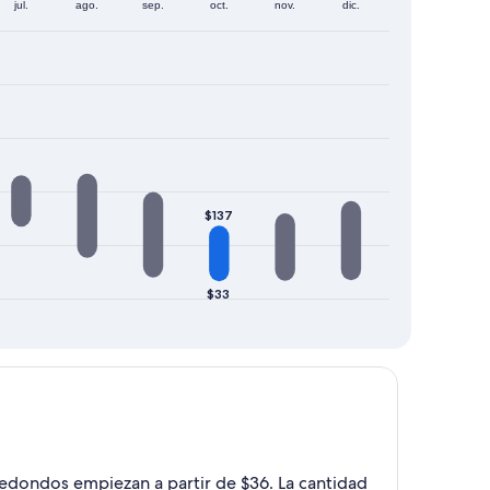
jul.
ago.
sep.
oct.
nov.
dic.
$137
$33
 redondos empiezan a partir de $36. La cantidad