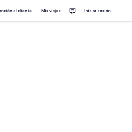
nción al cliente
Mis viajes
Iniciar sesión