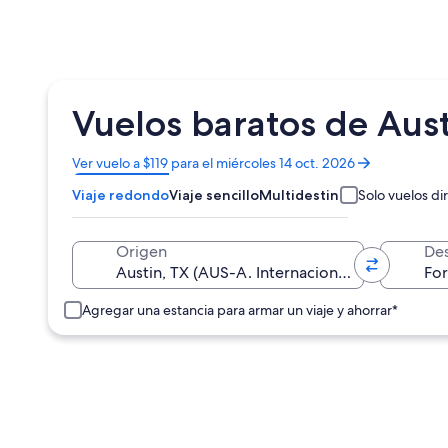
Vuelos baratos de Aust
Se
Ver vuelo a $119 para el miércoles 14 oct. 2026
abrirá
Viaje redondo
Viaje sencillo
Multidestino
Solo vuelos di
en
una
nueva
Origen
Des
ventana
Agregar una estancia para armar un viaje y ahorrar*