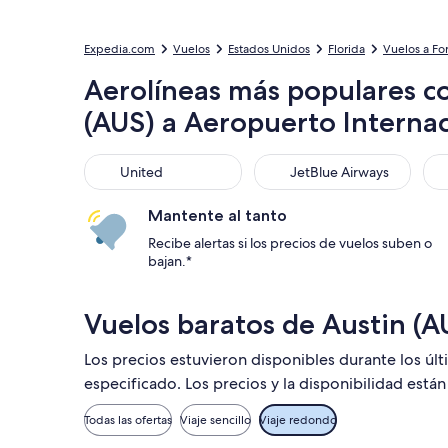
Expedia.com
Vuelos
Estados Unidos
Florida
Vuelos a Fo
Aerolíneas más populares c
(AUS) a Aeropuerto Internac
United
JetBlue Airways
Fro
United
JetBlue Airways
Mantente al tanto
Recibe alertas si los precios de vuelos suben o
bajan.*
Vuelos baratos de Austin (AU
Los precios estuvieron disponibles durante los úl
especificado. Los precios y la disponibilidad está
Todas las ofertas
Viaje sencillo
Viaje redondo