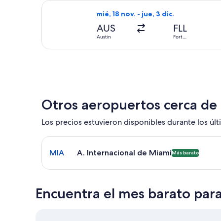
Seleccionar vuelo de Delta, con salid
mié, 18 nov. - jue, 3 dic.
AUS
FLL
Austin
Fort
Lauderdale
Otros aeropuertos cerca de
Los precios estuvieron disponibles durante los últi
Seleccionar vuelo a A. Internacional de Miami MI
MIA
A. Internacional de Miami
Más barato
Encuentra el mes barato para 