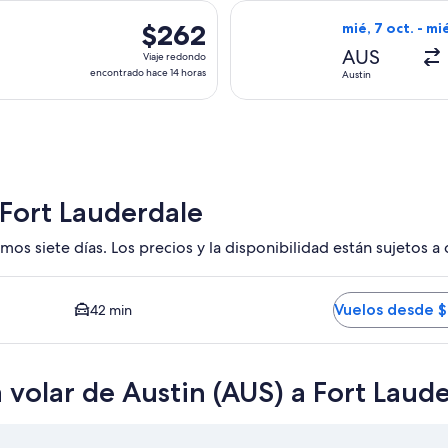
hace
a el mié, 18 nov. desde Austin hacia Fort Lauderdale, con regre
Seleccionar vuel
22
$262
$262
mié, 7 oct. - mié
horas
Viaje
AUS
Viaje redondo
redondo,
encontrado hace 14 horas
Austin
encontrado
hace
14
horas
 Fort Lauderdale
mos siete días. Los precios y la disponibilidad están sujetos a
A. Opción más barata disponible. El tiempo promedio del tray
Vuelos desde 
42 min
volar de Austin (AUS) a Fort Laude