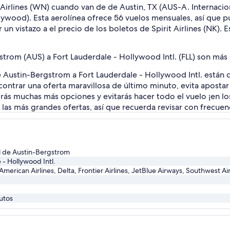
irlines (WN) cuando van de de Austin, TX (AUS-A. Internacion
llywood). Esta aerolínea ofrece 56 vuelos mensuales, así que p
 vistazo a el precio de los boletos de Spirit Airlines (NK). 
strom (AUS) a Fort Lauderdale - Hollywood Intl. (FLL) son más
 de Austin-Bergstrom a Fort Lauderdale - Hollywood Intl. están
ncontrar una oferta maravillosa de último minuto, evita aposta
rás muchas más opciones y evitarás hacer todo el vuelo ¡en l
e las más grandes ofertas, así que recuerda revisar con frecue
al de Austin-Bergstrom
 - Hollywood Intl.
 American Airlines, Delta, Frontier Airlines, JetBlue Airways, Southwest Ai
utos