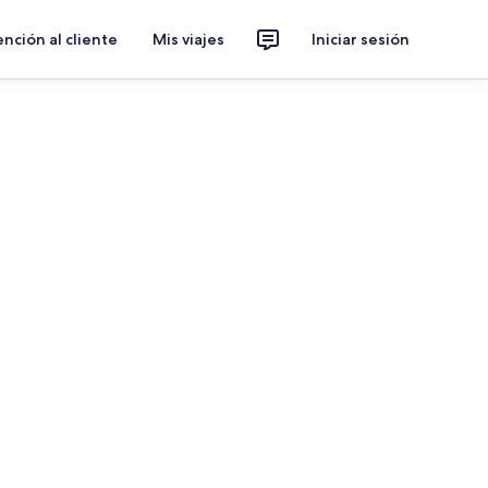
nción al cliente
Mis viajes
Iniciar sesión