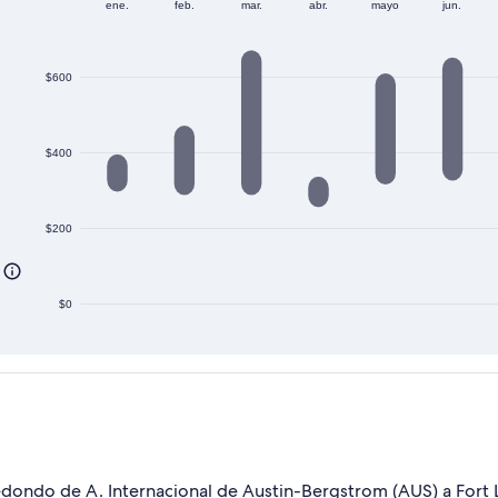
ene.
feb.
mar.
abr.
mayo
jun.
$600
$400
$200
$0
dondo de A. Internacional de Austin-Bergstrom (AUS) a Fort L