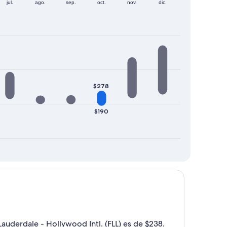
jul.
ago.
sep.
oct.
nov.
dic.
$278
$190
auderdale - Hollywood Intl. (FLL) es de $238.