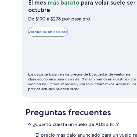
El mes
más barato
para volar suele ser
El
octubre
mes
De $190 a $278 por pasajero.
más
barato
Ver vuelos en octubre
para
volar
suele
ser
octubre
Los datos se basan en los precios de búsquedas de vuelos en
clase económica para viajes de 10 días o menos en nuestros sitios
web en los últimos 12 meses y son solo informativos. Además, los
precios actuales pueden variar.
Preguntas frecuentes
¿Cuánto cuesta un vuelo de AUS a FLL?
El precio más bajo anunciado para un vuelo re