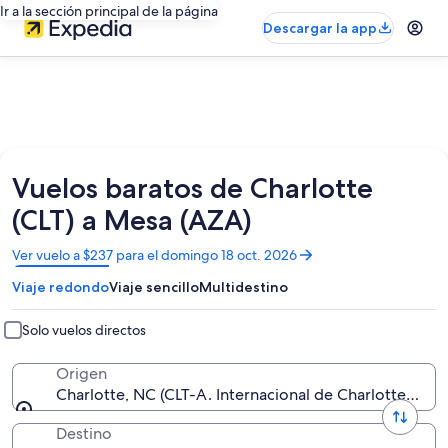
Ir a la sección principal de la página
Descargar la app
Vuelos baratos de Charlotte
(CLT) a Mesa (AZA)
Se
Ver vuelo a $237 para el domingo 18 oct. 2026
abrirá
Viaje redondo
Viaje sencillo
Multidestino
en
una
nueva
Solo vuelos directos
ventana
Origen
Charlotte, NC (CLT-A. Internacional de Charlotte-Doug
Destino