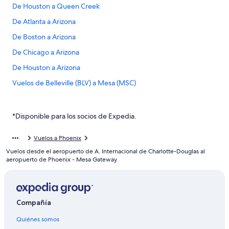
De Houston a Queen Creek
De Atlanta a Arizona
De Boston a Arizona
De Chicago a Arizona
De Houston a Arizona
Vuelos de Belleville (BLV) a Mesa (MSC)
Vuelos de Bozeman (BZN) a Mesa (MSC)
Vuelos de Colima (CLQ) a Mesa (MSC)
*Disponible para los socios de Expedia.
Vuelos de Denver (DEN) a Mesa (MSC)
Vuelos a Phoenix
Vuelos de Fargo (FAR) a Mesa (MSC)
Vuelos desde el aeropuerto de A. Internacional de Charlotte-Douglas al
Vuelos de Ginebra (GVA) a Mesa (MSC)
aeropuerto de Phoenix - Mesa Gateway
Vuelos de Minneapolis (MSP) a Mesa (MSC)
Vuelos de Omaha (OMA) a Mesa (MSC)
Compañía
Vuelos de San Juan (SJU) a Mesa (MSC)
Quiénes somos
Vuelos de Salt Lake City (SLC) a Mesa (MSC)