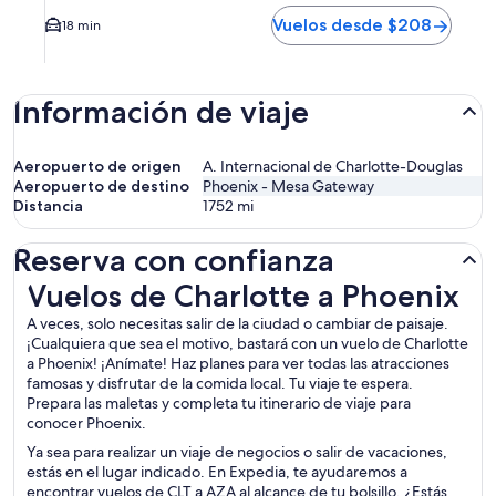
Vuelos desde $208
18 min
Información de viaje
Aeropuerto de origen
A. Internacional de Charlotte-Douglas
Aeropuerto de destino
Phoenix - Mesa Gateway
Distancia
1752
mi
Reserva con confianza
Vuelos de Charlotte a Phoenix
Vuelos de Charlotte a Phoenix
A veces, solo necesitas salir de la ciudad o cambiar de paisaje.
¡Cualquiera que sea el motivo, bastará con un vuelo de Charlotte
a Phoenix! ¡Anímate! Haz planes para ver todas las atracciones
famosas y disfrutar de la comida local. Tu viaje te espera.
Prepara las maletas y completa tu itinerario de viaje para
conocer Phoenix.
Ya sea para realizar un viaje de negocios o salir de vacaciones,
estás en el lugar indicado. En Expedia, te ayudaremos a
encontrar vuelos de CLT a AZA al alcance de tu bolsillo. ¿Estás