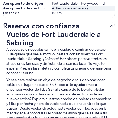
Aeropuerto de origen
Fort Lauderdale - Hollywood Intl.
Aeropuerto de destino
A. Regional de Sebring
Distancia
120
mi
Reserva con confianza
Vuelos de Fort Lauderdale a Sebring
Vuelos de Fort Lauderdale a
Sebring
A veces, solo necesitas salir de la ciudad o cambiar de paisaje.
¡Cualquiera que sea el motivo, bastará con un vuelo de Fort
Lauderdale a Sebring! ¡Anímate! Haz planes para ver todas las
atracciones famosas y disfrutar de la comida local. Tu viaje te
espera. Prepara las maletas y completa tu itinerario de viaje para
conocer Sebring.
Ya sea para realizar un viaje de negocios o salir de vacaciones,
estás en el lugar indicado. En Expedia, te ayudaremos a
encontrar vuelos de FLL a SEF al alcance de tu bolsillo. ¿Estás
listo para salir unos días de Fort Lauderdale en busca de un
nuevo destino? Explora nuestros precios de boletos económicos
y filtra por fecha y hora de vuelo hasta que encuentres lo que
buscas. Desde vuelos directos hasta vuelos con llegadas en la
madrugada, encontrarás el boleto de avión que se ajuste a tus
preferencias de viaje. Incluso puedes combinar tu vuelo a SEF