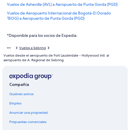
Vuelos de Asheville (AVL) a Aeropuerto de Punta Gorda (PGD)
Vuelos de Aeropuerto Internacional de Bogotá-El Dorado
(BOG) a Aeropuerto de Punta Gorda (PGD)
Vuelos de Boston (BOS) a Aeropuerto de Punta Gorda (PGD)
*Disponible para los socios de Expedia.
Vuelos de Barrow (BRW) a Aeropuerto de Punta Gorda (PGD)
Vuelos de Butte (BTM) a Aeropuerto de Punta Gorda (PGD)
Vuelos a Sebring
Vuelos de Buffalo (BUF) a Aeropuerto de Punta Gorda (PGD)
Vuelos desde el aeropuerto de Fort Lauderdale - Hollywood Intl. al
aeropuerto de A. Regional de Sebring
Vuelos de Akron (CAK) a Aeropuerto de Punta Gorda (PGD)
Vuelos de Cleveland (CLE) a Aeropuerto de Punta Gorda (PGD)
Vuelos de Columbus (CMH) a Aeropuerto de Punta Gorda (PGD)
Compañía
Vuelos de Corpus Christi (CRP) a Aeropuerto de Punta Gorda
(PGD)
Quiénes somos
Vuelos de Cañas (CSC) a Aeropuerto de Punta Gorda (PGD)
Empleo
Vuelos de Colonia del Sacramento (CYR) a Aeropuerto de Punta
Anunciar una propiedad
Gorda (PGD)
Propuestas comerciales
Vuelos de Denver (DEN) a Aeropuerto de Punta Gorda (PGD)