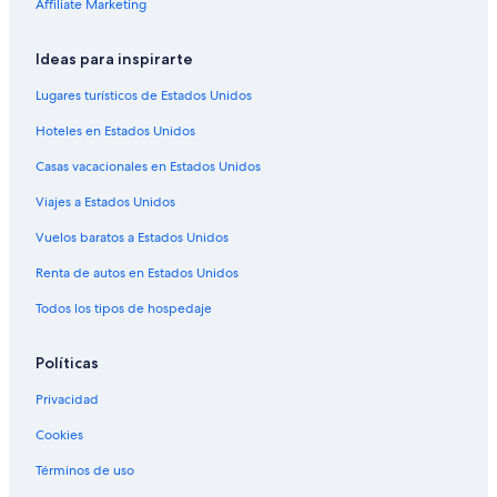
Affiliate Marketing
Hoteles en Stotternheim
Ideas para inspirarte
Hoteles en Gebesee
Hoteles en Hohenfelden
Lugares turísticos de Estados Unidos
Hoteles 3 estrellas en Erfurt
Hoteles en Estados Unidos
Hoteles 4 estrellas en Erfurt
Casas vacacionales en Estados Unidos
Apart-Hoteles en Erfurt
Viajes a Estados Unidos
Castillos en Erfurt
Vuelos baratos a Estados Unidos
Centros vacacionales en Erfurt
Renta de autos en Estados Unidos
Apartamentos en Erfurt
Todos los tipos de hospedaje
Hostales en Erfurt
B&B Hotels en Erfurt
Políticas
Hoteles con spa en Erfurt
Privacidad
Hoteles para ir de compras en Erfurt
Cookies
Hoteles de lujo en Erfurt
Términos de uso
Hoteles con bar en Erfurt