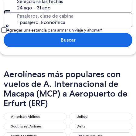
Selecciona las fechas
24 ago - 31 ago
Pasajeros, clase de cabina
1 pasajero, Económica
Agregar una estancia para armar un viaje y ahorrar*
Buscar
Aerolíneas más populares con
vuelos de A. Internacional de
Macapa (MCP) a Aeropuerto de
Erfurt (ERF)
American Airlines
United
American Airlines
United
Southwest Airlines
Delta
Southwest Airlines
Delta
Frontier Airlines
JetBlue Airways