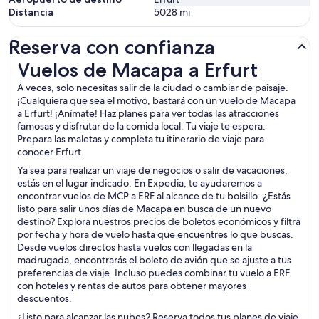
Distancia
5028
mi
Reserva con confianza
Vuelos de Macapa a Erfurt
Vuelos de Macapa a Erfurt
A veces, solo necesitas salir de la ciudad o cambiar de paisaje.
¡Cualquiera que sea el motivo, bastará con un vuelo de Macapa
a Erfurt! ¡Anímate! Haz planes para ver todas las atracciones
famosas y disfrutar de la comida local. Tu viaje te espera.
Prepara las maletas y completa tu itinerario de viaje para
conocer Erfurt.
Ya sea para realizar un viaje de negocios o salir de vacaciones,
estás en el lugar indicado. En Expedia, te ayudaremos a
encontrar vuelos de MCP a ERF al alcance de tu bolsillo. ¿Estás
listo para salir unos días de Macapa en busca de un nuevo
destino? Explora nuestros precios de boletos económicos y filtra
por fecha y hora de vuelo hasta que encuentres lo que buscas.
Desde vuelos directos hasta vuelos con llegadas en la
madrugada, encontrarás el boleto de avión que se ajuste a tus
preferencias de viaje. Incluso puedes combinar tu vuelo a ERF
con hoteles y rentas de autos para obtener mayores
descuentos.
¿Listo para alcanzar las nubes? Reserva todos tus planes de viaje