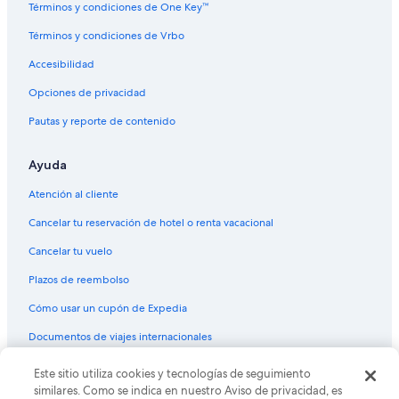
Términos y condiciones de One Key™
Hoteles con sauna en Erfurt
Términos y condiciones de Vrbo
Hoteles con vista en Erfurt
Accesibilidad
Hoteles de senderismo en Erfurt
Opciones de privacidad
Hoteles de Victor's en Erfurt
Pautas y reporte de contenido
Hoteles en Erfurt
Moteles en Erfurt
Ayuda
Hoteles con spa en Linderbach
Atención al cliente
Hoteles en Elleben
Cancelar tu reservación de hotel o renta vacacional
B&B en Estación central de tren de Érfurt
Cancelar tu vuelo
Hoteles en Burgtonna
Plazos de reembolso
Hoteles en Melchendorf
Cómo usar un cupón de Expedia
Hoteles en Molschleben
Documentos de viajes internacionales
Hoteles en Rohda
Apart-Hoteles en Frienstedt
Este sitio utiliza cookies y tecnologías de seguimiento
© 2026 Expedia, Inc., una empresa de Expedia Group. Todos los
derechos reservados. Expedia y el logo de Expedia son marcas
similares. Como se indica en nuestro Aviso de privacidad, es
Hoteles en Frienstedt