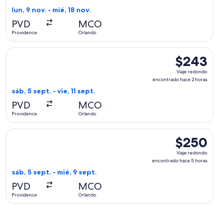
encontrado
lun, 9 nov. - mié, 18 nov.
hace
PVD
MCO
2
Providence
Orlando
horas
Seleccionar vuelo de American Airlines, con salida el sáb, 5
$243
$243
Viaje
Viaje redondo
redondo,
encontrado hace 2 horas
encontrado
sáb, 5 sept. - vie, 11 sept.
hace
PVD
MCO
2
Providence
Orlando
horas
Seleccionar vuelo de Delta, con salida el sáb, 5 sept. desde
$250
$250
Viaje
Viaje redondo
redondo,
encontrado hace 5 horas
encontrado
sáb, 5 sept. - mié, 9 sept.
hace
PVD
MCO
5
Providence
Orlando
horas