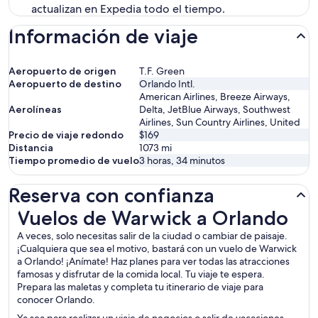
actualizan en Expedia todo el tiempo.
Información de viaje
Aeropuerto de origen
T.F. Green
Aeropuerto de destino
Orlando Intl.
American Airlines, Breeze Airways,
Aerolíneas
Delta, JetBlue Airways, Southwest
Airlines, Sun Country Airlines, United
Precio de viaje redondo
$169
Distancia
1073
mi
Tiempo promedio de vuelo
3 horas, 34 minutos
Reserva con confianza
Vuelos de Warwick a Orlando
Vuelos de Warwick a Orlando
A veces, solo necesitas salir de la ciudad o cambiar de paisaje.
¡Cualquiera que sea el motivo, bastará con un vuelo de Warwick
a Orlando! ¡Anímate! Haz planes para ver todas las atracciones
famosas y disfrutar de la comida local. Tu viaje te espera.
Prepara las maletas y completa tu itinerario de viaje para
conocer Orlando.