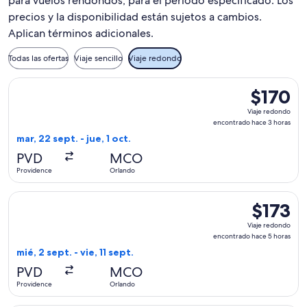
para vuelos rendondos, para el periodo especificado. Los
precios y la disponibilidad están sujetos a cambios.
Aplican términos adicionales.
Todas las ofertas
Viaje sencillo
Viaje redondo
Seleccionar vuelo de Breeze Airways, con salida el mar, 22 s
$170
$170
Viaje
Viaje redondo
redondo,
encontrado hace 3 horas
encontrad
mar, 22 sept. - jue, 1 oct.
hace
PVD
MCO
3
Providence
Orlando
horas
Seleccionar vuelo de Breeze Airways, con salida el mié, 2 se
$173
$173
Viaje
Viaje redondo
redondo,
encontrado hace 5 horas
encontrad
mié, 2 sept. - vie, 11 sept.
hace
PVD
MCO
5
Providence
Orlando
horas