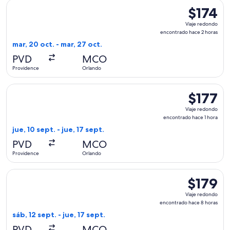
Seleccionar vuelo de Breeze Airways, con salida el mar, 20 
$174
$174
Viaje
Viaje redondo
redondo,
encontrado hace 2 horas
encontrad
mar, 20 oct. - mar, 27 oct.
hace
PVD
MCO
2
Providence
Orlando
horas
Seleccionar vuelo de Breeze Airways, con salida el jue, 10 s
$177
$177
Viaje
Viaje redondo
redondo,
encontrado hace 1 hora
encontrad
jue, 10 sept. - jue, 17 sept.
hace
PVD
MCO
1
Providence
Orlando
hora
Seleccionar vuelo de Breeze Airways, con salida el sáb, 12 s
$179
$179
Viaje
Viaje redondo
redondo,
encontrado hace 8 horas
encontrad
sáb, 12 sept. - jue, 17 sept.
hace
PVD
MCO