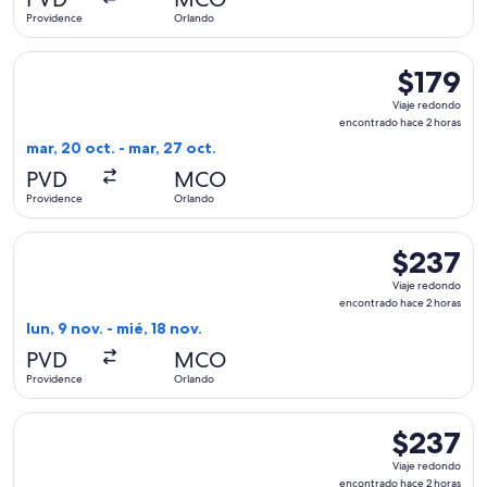
8
Providence
Orlando
horas
Seleccionar vuelo de Breeze Airways, con salida el mar, 20 
$179
$179
Viaje
Viaje redondo
redondo,
encontrado hace 2 horas
encontrad
mar, 20 oct. - mar, 27 oct.
hace
PVD
MCO
2
Providence
Orlando
horas
Seleccionar vuelo de JetBlue Airways, con salida el lun, 9 n
$237
$237
Viaje
Viaje redondo
redondo,
encontrado hace 2 horas
encontrado
lun, 9 nov. - mié, 18 nov.
hace
PVD
MCO
2
Providence
Orlando
horas
Seleccionar vuelo de Southwest Airlines, con salida el lun, 
$237
$237
Viaje
Viaje redondo
redondo,
encontrado hace 2 horas