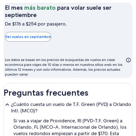
El mes
más barato
para volar suele ser
El
septiembre
mes
De $176 a $254 por pasajero.
más
barato
Ver vuelos en septiembre
para
volar
suele
Los datos se basan en los precios de búsquedas de vuelos en clase
ser
económica para viajes de 10 días o menos en nuestros sitios web en los
últimos 12 meses y son solo informativos. Además, los precios actuales
septiembre
pueden variar.
Preguntas frecuentes
¿Cuánto cuesta un vuelo de T.F. Green (PVD) a Orlando
Intl. (MCO)?
Si vas a viajar de Providence, RI (PVD-T.F. Green) a
Orlando, FL (MCO-A. Internacional de Orlando), los
vuelos redondos empiezan a partir de $170. Esta