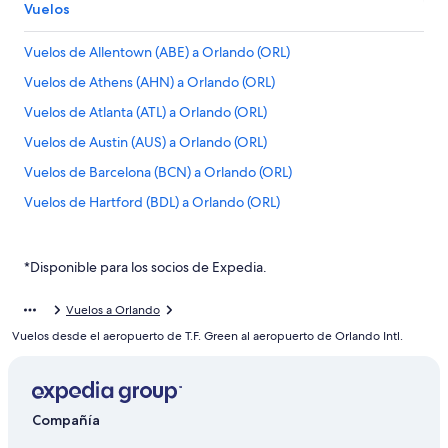
Vuelos
Vuelos de Allentown (ABE) a Orlando (ORL)
Vuelos de Athens (AHN) a Orlando (ORL)
Vuelos de Atlanta (ATL) a Orlando (ORL)
Vuelos de Austin (AUS) a Orlando (ORL)
Vuelos de Barcelona (BCN) a Orlando (ORL)
Vuelos de Hartford (BDL) a Orlando (ORL)
Vuelos de Nashville (BNA) a Orlando (ORL)
Vuelos de Aeropuerto Internacional de Bogotá-El Dorado
*Disponible para los socios de Expedia.
(BOG) a Orlando (ORL)
Vuelos de Boise (BOI) a Orlando (ORL)
Vuelos a Orlando
Vuelos desde el aeropuerto de T.F. Green al aeropuerto de Orlando Intl.
Vuelos de Boston (BOS) a Orlando (ORL)
Vuelos de Aguadilla (BQN) a Orlando (ORL)
Vuelos de Brownsville (BRO) a Orlando (ORL)
Compañía
Vuelos de Buenos Aires (BUE) a Orlando (ORL)