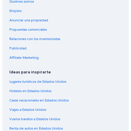
Quiénes somos
Vuelos de Buffalo (BUF) a Orlando (ORL)
Empleo
Vuelos de Baltimore (BWI) a Orlando (ORL)
Anunciar una propiedad
Vuelos de Todos los aeropuertos de Chicago (CHI) a Orlando
(ORL)
Propuestas comerciales
Vuelos de Cleveland (CLE) a Orlando (ORL)
Relaciones con los inversionistas
Vuelos de College Station (CLL) a Orlando (ORL)
Publicidad
Vuelos de Cúcuta (CUC) a Orlando (ORL)
Affiliate Marketing
Vuelos de Washington (DCA) a Orlando (ORL)
Vuelos de Dallas (DFW) a Orlando (ORL)
Ideas para inspirarte
Vuelos de Des Moines (DSM) a Orlando (ORL)
Lugares turísticos de Estados Unidos
Vuelos de Delta (DTA) a Orlando (ORL)
Hoteles en Estados Unidos
Vuelos de Todos los aeropuertos de Detroit (DTT) a Orlando
Casas vacacionales en Estados Unidos
(ORL)
Viajes a Estados Unidos
Vuelos de Detroit (DTW) a Orlando (ORL)
Vuelos de Eagle Pass (EGP) a Orlando (ORL)
Vuelos baratos a Estados Unidos
Vuelos de Newark (EWR) a Orlando (ORL)
Renta de autos en Estados Unidos