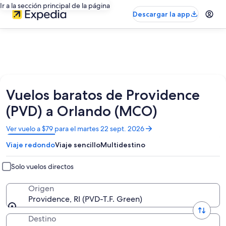
Ir a la sección principal de la página
Descargar la app
Vuelos baratos de Providence
(PVD) a Orlando (MCO)
Se
Ver vuelo a $79 para el martes 22 sept. 2026
abrirá
Viaje redondo
Viaje sencillo
Multidestino
en
una
nueva
Solo vuelos directos
ventana
Origen
Providence, RI (PVD-T.F. Green)
Destino