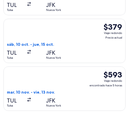
hace
TUL
JFK
3
Tulsa
Nueva York
días
Seleccionar vuelo de American Airlines, con salida el sáb, 10
$379
$379
Viaje
Viaje redondo
redondo,
Precio actual
Precio
sáb, 10 oct. - jue, 15 oct.
actual
TUL
JFK
Tulsa
Nueva York
Seleccionar vuelo de Alaska Airlines, con salida el mar, 10 n
$593
$593
Viaje
Viaje redondo
redondo,
encontrado hace 5 horas
encontrado
mar, 10 nov. - vie, 13 nov.
hace
TUL
JFK
5
Tulsa
Nueva York
horas