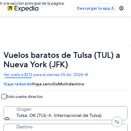
Ir a la sección principal de la página
Descargar la app
Vuelos baratos de Tulsa (TUL) a
Nueva York (JFK)
Se
Ver vuelo a $212 para el viernes 25 dic. 2026
abrirá
Viaje redondo
Viaje sencillo
Multidestino
en
una
nueva
Solo vuelos directos
ventana
Origen
Tulsa, OK (TUL-A. Internacional de Tulsa)
Destino