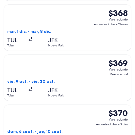
Seleccionar vuelo de American Airlines, con salida el mar, 1
$368
$368
Viaje
Viaje redondo
redondo,
encontrado hace 2 horas
encontrado
mar, 1 dic. - mar, 8 dic.
hace
TUL
JFK
2
Tulsa
Nueva York
horas
Seleccionar vuelo de American Airlines, con salida el vie, 9 
$369
$369
Viaje
Viaje redondo
redondo,
Precio actual
Precio
vie, 9 oct. - vie, 30 oct.
actual
TUL
JFK
Tulsa
Nueva York
Seleccionar vuelo de American Airlines, con salida el dom, 6
$370
$370
Viaje
Viaje redondo
redondo,
encontrado hace 3 días
encontrado
dom, 6 sept. - jue, 10 sept.