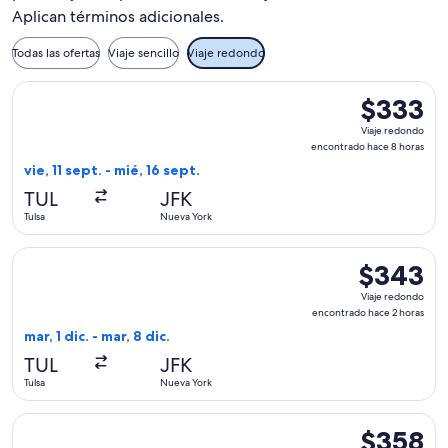
Aplican términos adicionales.
Todas las ofertas
Viaje sencillo
Viaje redondo
Seleccionar vuelo de American Airlines, con salida el vie, 11
$333
$333
Viaje
Viaje redondo
redondo,
encontrado hace 8 horas
encontrado
vie, 11 sept. - mié, 16 sept.
hace
TUL
JFK
8
Tulsa
Nueva York
horas
Seleccionar vuelo de Delta, con salida el mar, 1 dic. desde T
$343
$343
Viaje
Viaje redondo
redondo,
encontrado hace 2 horas
encontrado
mar, 1 dic. - mar, 8 dic.
hace
TUL
JFK
2
Tulsa
Nueva York
horas
Seleccionar vuelo de American Airlines, con salida el vie, 11
$358
$358