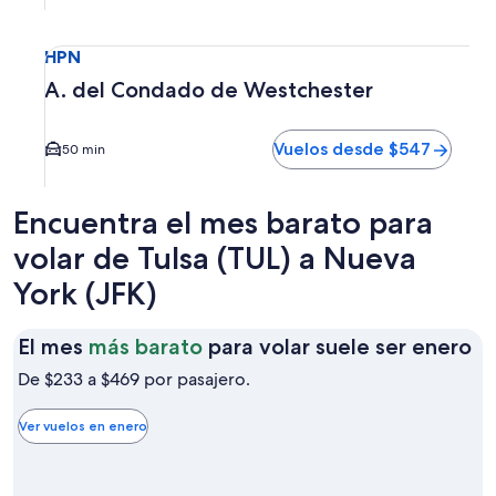
Seleccionar vuelo a A. del Condado de Westchester HPN. E
HPN
A. del Condado de Westchester
Vuelos desde $547
50 min
Encuentra el mes barato para
volar de Tulsa (TUL) a Nueva
York (JFK)
El
El mes
más barato
para volar suele ser enero
m
De $233 a $469 por pasajero.
m
ba
Ver vuelos en enero
pa
vo