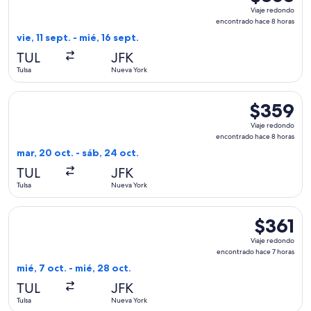
Viaje
Viaje redondo
redondo,
encontrado hace 8 horas
encontrado
vie, 11 sept. - mié, 16 sept.
hace
TUL
JFK
8
Tulsa
Nueva York
horas
Seleccionar vuelo de American Airlines, con salida el mar, 2
$359
$359
Viaje
Viaje redondo
redondo,
encontrado hace 8 horas
encontrado
mar, 20 oct. - sáb, 24 oct.
hace
TUL
JFK
8
Tulsa
Nueva York
horas
Seleccionar vuelo de Delta, con salida el mié, 7 oct. desde 
$361
$361
Viaje
Viaje redondo
redondo,
encontrado hace 7 horas
encontrad
mié, 7 oct. - mié, 28 oct.
hace
TUL
JFK
7
Tulsa
Nueva York
horas