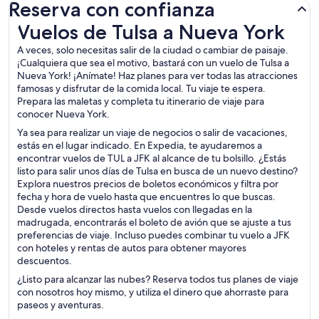
Reserva con confianza
Vuelos de Tulsa a Nueva York
Vuelos de Tulsa a Nueva York
A veces, solo necesitas salir de la ciudad o cambiar de paisaje.
¡Cualquiera que sea el motivo, bastará con un vuelo de Tulsa a
Nueva York! ¡Anímate! Haz planes para ver todas las atracciones
famosas y disfrutar de la comida local. Tu viaje te espera.
Prepara las maletas y completa tu itinerario de viaje para
conocer Nueva York.
Ya sea para realizar un viaje de negocios o salir de vacaciones,
estás en el lugar indicado. En Expedia, te ayudaremos a
encontrar vuelos de TUL a JFK al alcance de tu bolsillo. ¿Estás
listo para salir unos días de Tulsa en busca de un nuevo destino?
Explora nuestros precios de boletos económicos y filtra por
fecha y hora de vuelo hasta que encuentres lo que buscas.
Desde vuelos directos hasta vuelos con llegadas en la
madrugada, encontrarás el boleto de avión que se ajuste a tus
preferencias de viaje. Incluso puedes combinar tu vuelo a JFK
con hoteles y rentas de autos para obtener mayores
descuentos.
¿Listo para alcanzar las nubes? Reserva todos tus planes de viaje
con nosotros hoy mismo, y utiliza el dinero que ahorraste para
paseos y aventuras.