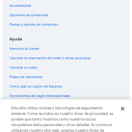
Accesibilidad
Vuelos de McAllen (MFE) a Nueva York (LGA)
Vuelos de Managua (MGA) a Nueva York (LGA)
Opciones de privacidad
Vuelos de Miami (MIA) a Nueva York (LGA)
Pautas y reporte de contenido
Vuelos de Minneapolis (MSP) a Nueva York (LGA)
Ayuda
Vuelos de Nueva Orleans (MSY) a Nueva York (LGA)
Atención al cliente
Vuelos de Myrtle Beach (MYR) a Nueva York (LGA)
Cancelar tu reservación de hotel o renta vacacional
Vuelos de Oakland (OAK) a Nueva York (LGA)
Cancelar tu vuelo
Vuelos de Oklahoma City (OKC) a Nueva York (LGA)
Vuelos de Omaha (OMA) a Nueva York (LGA)
Plazos de reembolso
Vuelos de West Palm Beach (PBI) a Nueva York (LGA)
Cómo usar un cupón de Expedia
Vuelos de Piedras Negras (PDS) a Nueva York (LGA)
Documentos de viajes internacionales
Vuelos de Puerto Plata (POP) a Nueva York (LGA)
Este sitio utiliza cookies y tecnologías de seguimiento
© 2026 Expedia, Inc., una empresa de Expedia Group. Todos los
Vuelos de Pasco (PSC) a Nueva York (LGA)
derechos reservados. Expedia y el logo de Expedia son marcas
similares. Como se indica en nuestro Aviso de privacidad, es
registradas o marcas comerciales de Expedia, Inc. CST# 2029030-50.
posible que tanto nosotros como nuestros socios
Vuelos de Ponce (PSE) a Nueva York (LGA)
recopilemos datos personales y otros detalles. Al continuar
Vuelos de Panamá (PTY) a Nueva York (LGA)
utilizando nuestro sitio web, aceptas nuestro Aviso de