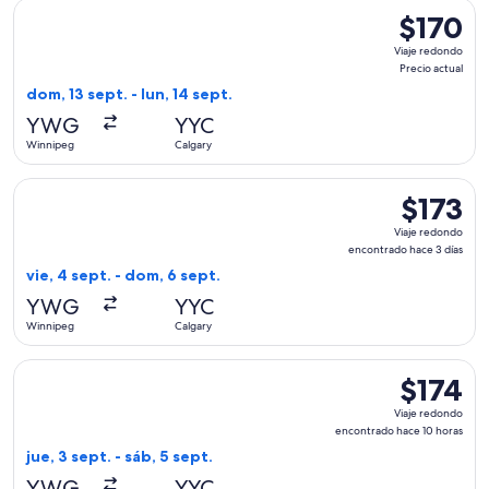
Seleccionar vuelo de Air Canada, con salida el dom, 13 sept. 
$170
$170
Viaje
Viaje redondo
redondo,
Precio actual
Precio
dom, 13 sept. - lun, 14 sept.
actual
YWG
YYC
Winnipeg
Calgary
Seleccionar vuelo de Flair Airlines, con salida el vie, 4 sep
$173
$173
Viaje
Viaje redondo
redondo,
encontrado hace 3 días
encontrad
vie, 4 sept. - dom, 6 sept.
hace
YWG
YYC
3
Winnipeg
Calgary
días
Seleccionar vuelo de Flair Airlines, con salida el jue, 3 sep
$174
$174
Viaje
Viaje redondo
redondo,
encontrado hace 10 horas
encontrad
jue, 3 sept. - sáb, 5 sept.
hace
YWG
YYC