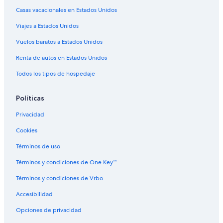
Hoteles en Bridgeland
Casas vacacionales en Estados Unidos
Hoteles románticos en Centro de la ciudad de Calgary
Viajes a Estados Unidos
Hoteles en Centro de la ciudad de Calgary
Vuelos baratos a Estados Unidos
Hoteles en Balzac
Renta de autos en Estados Unidos
Todos los tipos de hospedaje
Políticas
Privacidad
Cookies
Términos de uso
Términos y condiciones de One Key™
Términos y condiciones de Vrbo
Accesibilidad
Opciones de privacidad