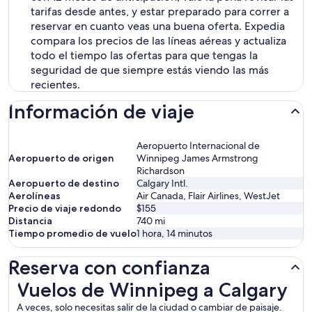
tarifas desde antes, y estar preparado para correr a
reservar en cuanto veas una buena oferta. Expedia
compara los precios de las líneas aéreas y actualiza
todo el tiempo las ofertas para que tengas la
seguridad de que siempre estás viendo las más
recientes.
Información de viaje
Aeropuerto Internacional de
Aeropuerto de origen
Winnipeg James Armstrong
Richardson
Aeropuerto de destino
Calgary Intl.
Aerolíneas
Air Canada, Flair Airlines, WestJet
Precio de viaje redondo
$155
Distancia
740
mi
Tiempo promedio de vuelo
1 hora, 14 minutos
Reserva con confianza
Vuelos de Winnipeg a Calgary
Vuelos de Winnipeg a Calgary
A veces, solo necesitas salir de la ciudad o cambiar de paisaje.