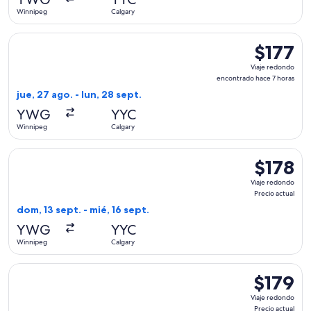
10
Winnipeg
Calgary
horas
Seleccionar vuelo de Flair Airlines, con salida el jue, 27 ag
$177
$177
Viaje
Viaje redondo
redondo,
encontrado hace 7 horas
encontrad
jue, 27 ago. - lun, 28 sept.
hace
YWG
YYC
7
Winnipeg
Calgary
horas
Seleccionar vuelo de WestJet, con salida el dom, 13 sept. de
$178
$178
Viaje
Viaje redondo
redondo,
Precio actual
Precio
dom, 13 sept. - mié, 16 sept.
actual
YWG
YYC
Winnipeg
Calgary
Seleccionar vuelo de Air Canada, con salida el dom, 13 sept. 
$179
$179
Viaje
Viaje redondo
redondo,
Precio actual