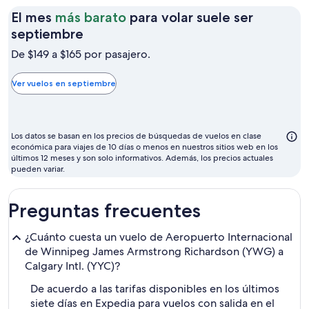
El mes
más barato
para volar suele ser
El
septiembre
mes
De $149 a $165 por pasajero.
más
barato
Ver vuelos en septiembre
para
volar
suele
Los datos se basan en los precios de búsquedas de vuelos en clase
ser
económica para viajes de 10 días o menos en nuestros sitios web en los
últimos 12 meses y son solo informativos. Además, los precios actuales
septiembre
pueden variar.
Preguntas frecuentes
¿Cuánto cuesta un vuelo de Aeropuerto Internacional
de Winnipeg James Armstrong Richardson (YWG) a
Calgary Intl. (YYC)?
De acuerdo a las tarifas disponibles en los últimos
siete días en Expedia para vuelos con salida en el