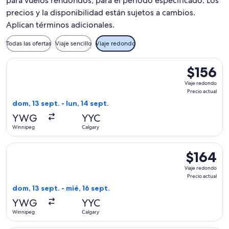
para vuelos rendondos, para el periodo especificado. Los
precios y la disponibilidad están sujetos a cambios.
Aplican términos adicionales.
Todas las ofertas
Viaje sencillo
Viaje redondo
Seleccionar vuelo de Flair Airlines, con salida el dom, 13 sep
$156
$156
Viaje
Viaje redondo
redondo,
Precio actual
Precio
dom, 13 sept. - lun, 14 sept.
actual
YWG
YYC
Winnipeg
Calgary
Seleccionar vuelo de Flair Airlines, con salida el dom, 13 se
$164
$164
Viaje
Viaje redondo
redondo,
Precio actual
Precio
dom, 13 sept. - mié, 16 sept.
actual
YWG
YYC
Winnipeg
Calgary