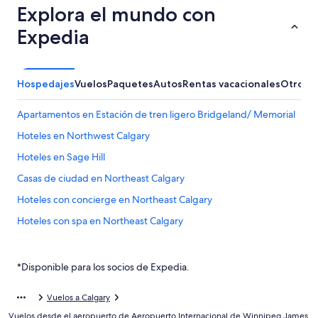
Explora el mundo con
Expedia
Hospedajes
Vuelos
Paquetes
Autos
Rentas vacacionales
Otros
Apartamentos en Estación de tren ligero Bridgeland/ Memorial
Hoteles en Northwest Calgary
Hoteles en Sage Hill
Casas de ciudad en Northeast Calgary
Hoteles con concierge en Northeast Calgary
Hoteles con spa en Northeast Calgary
Hoteles de ski en Northeast Calgary
Hoteles baratos en Northeast Calgary
*Disponible para los socios de Expedia.
Hoteles en Capitol Hill
Vuelos a Calgary
Hoteles en Panorama Hills
Vuelos desde el aeropuerto de Aeropuerto Internacional de Winnipeg James