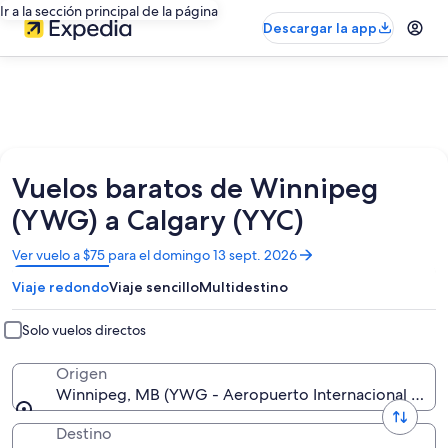
Ir a la sección principal de la página
Descargar la app
Vuelos baratos de Winnipeg
(YWG) a Calgary (YYC)
Se
Ver vuelo a $75 para el domingo 13 sept. 2026
abrirá
Viaje redondo
Viaje sencillo
Multidestino
en
una
nueva
Solo vuelos directos
ventana
Origen
Winnipeg, MB (YWG - Aeropuerto Internacional de W
Destino