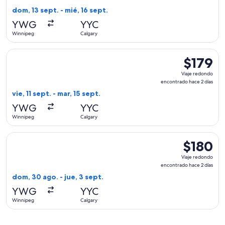
Precio
dom, 13 sept. - mié, 16 sept.
actual
YWG
YYC
Winnipeg
Calgary
Seleccionar vuelo de WestJet, con salida el vie, 11 sept. des
$179
$179
Viaje
Viaje redondo
redondo,
encontrado hace 2 días
encontrad
vie, 11 sept. - mar, 15 sept.
hace
YWG
YYC
2
Winnipeg
Calgary
días
Seleccionar vuelo de WestJet, con salida el dom, 30 ago. de
$180
$180
Viaje
Viaje redondo
redondo,
encontrado hace 2 días
encontrado
dom, 30 ago. - jue, 3 sept.
hace
YWG
YYC
2
Winnipeg
Calgary
días