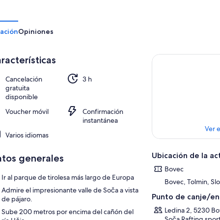
ación
Opiniones
racterísticas
Cancelación
3 h
gratuita
disponible
Voucher móvil
Confirmación
instantánea
Ver 
Varios idiomas
Ubicación de la ac
tos generales
Bovec
Ir al parque de tirolesa más largo de Europa
Bovec, Tolmin, Sl
Admire el impresionante valle de Soča a vista
Punto de canje/e
de pájaro.
Ledina 2, 5230 Bo
Sube 200 metros por encima del cañón del
Soča Rafting sport