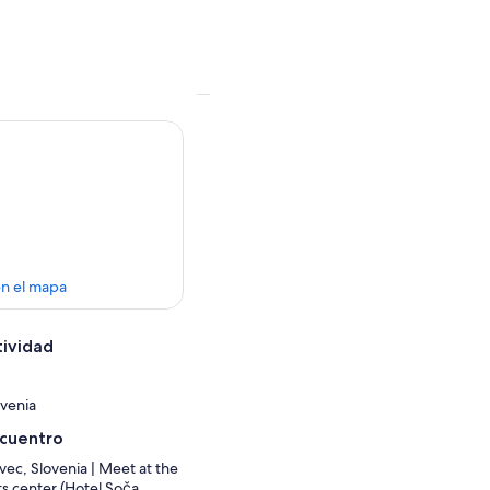
en el mapa
tividad
ovenia
ncuentro
vec, Slovenia | Meet at the
s center (Hotel Soča,