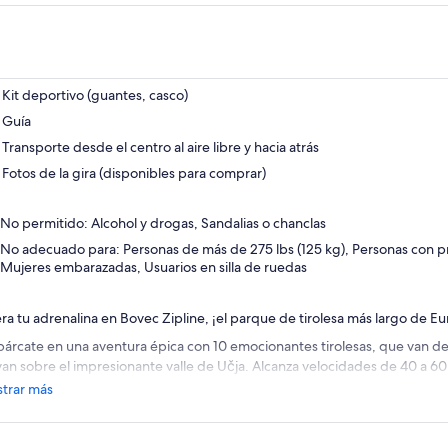
Kit deportivo (guantes, casco)
Guía
Transporte desde el centro al aire libre y hacia atrás
Fotos de la gira (disponibles para comprar)
No permitido: Alcohol y drogas, Sandalias o chanclas
No adecuado para: Personas de más de 275 lbs (125 kg), Personas con 
Mujeres embarazadas, Usuarios en silla de ruedas
era tu adrenalina en Bovec Zipline, ¡el parque de tirolesa más largo de E
árcate en una aventura épica con 10 emocionantes tirolesas, que van d
van sobre el impresionante valle de Učja. Alcanza velocidades de 40 a 6
emplas las vistas panorámicas del valle de Soča y el pico más alto de Eslo
trar más
el camino, cruce un puente colgante suspendido y experimente una mezc
enalina, naturaleza y paisajes espectaculares en el corazón de Eslovenia.