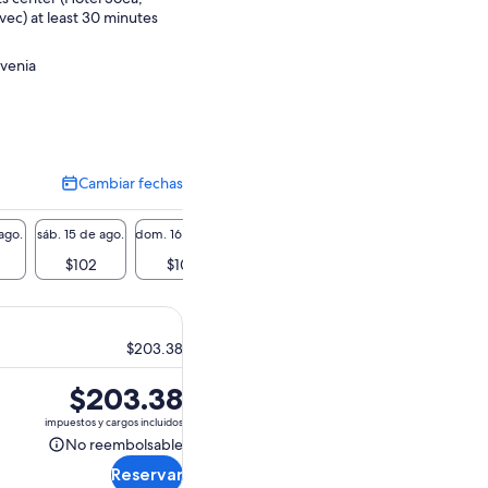
vec) at least 30 minutes
.
ovenia
Cambiar fechas
Cambiar
fechas
ago.
sáb. 15 de ago.
dom. 16 de ago.
lun. 17 de ago.
mar. 18 de ago.
mié. 19 
$102
$102
-
-
-
$203.38
El
$203.38
precio
impuestos y cargos incluidos
es
No reembolsable
No
de
Reservar
reembolsable
$203.38.