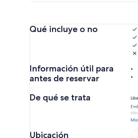
Qué incluye o no
Información útil para
antes de reservar
De qué se trata
Lib
Emb
ele
cont
Mos
En 
Ubicación
adr