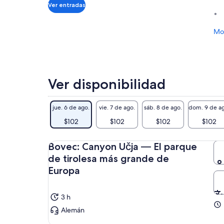
$102.
Ver entradas
por
adulto
Mos
Ver disponibilidad
jue. 6 de ago.
vie. 7 de ago.
sáb. 8 de ago.
dom. 9 de ag
$102
$102
$102
$102
Bovec: Canyon Učja — El parque
de tirolesa más grande de
Europa
3 h
Alemán