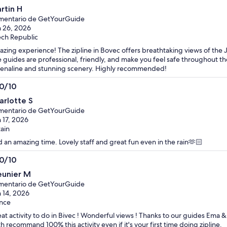
0
rtin H
mentario de GetYourGuide
 26, 2026
ch Republic
zing experience! The zipline in Bovec offers breathtaking views of the J
 guides are professional, friendly, and make you feel safe throughout th
enaline and stunning scenery. Highly recommended!
.0/10
0
arlotte S
mentario de GetYourGuide
 17, 2026
tain
 an amazing time. Lovely staff and great fun even in the rain🫶🏻
.0/10
0
unier M
mentario de GetYourGuide
 14, 2026
nce
at activity to do in Bivec ! Wonderful views ! Thanks to our guides Ema
h recommand 100% this activity even if it's your first time doing zipline.