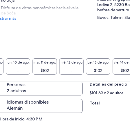
río Učja
Ledina 2, 5230 Bo
Disfruta de vistas panorámicas hacia el valle
before departure
de Soča
Bovec, Tolmin, Sl
trar más
o.
lun. 10 de ago.
mar. 11 de ago.
mié. 12 de ago.
jue. 13 de ago.
vie. 14 de 
-
$102
-
$102
$102
Personas
Detalles del precio
2 adultos
$101.69 x 2 adultos
Idiomas disponibles
Total
Alemán
Hora de inicio: 4:30 P.M.