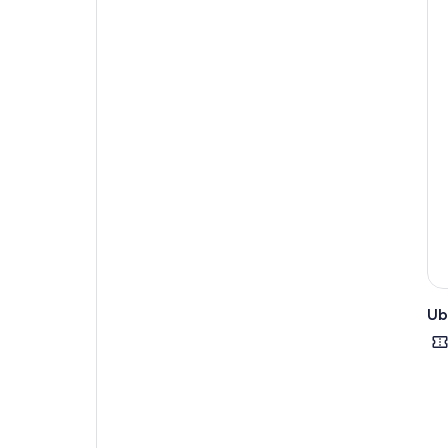
¡No
tod
Si 
exp
esp
Nos
de p
Ten
Nec
que
¡Su
Ub