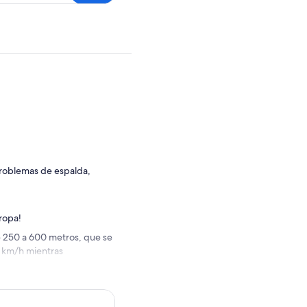
problemas de espalda,
uropa!
e 250 a 600 metros, que se
0 km/h mientras
venia, Triglav.
la inolvidable de