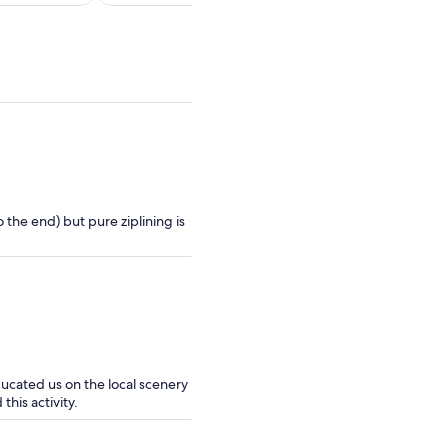
de
de
$74.
$72.
por
por
adulto
adulto
 the end) but pure ziplining is
ducated us on the local scenery
his activity.