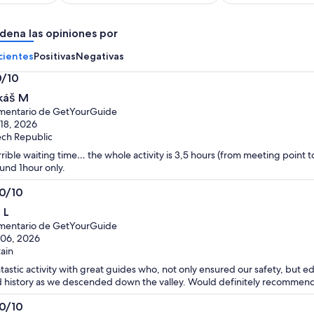
de
de
$81.
$86.
dena las opiniones por
por
por
adulto
adulto
cientes
Positivas
Negativas
0/10
0
káš M
mentario de GetYourGuide
 18, 2026
ch Republic
rible waiting time… the whole activity is 3,5 hours (from meeting point to
und 1hour only.
.0/10
0
 L
mentario de GetYourGuide
 06, 2026
tain
tastic activity with great guides who, not only ensured our safety, but e
 history as we descended down the valley. Would definitely recommend t
.0/10