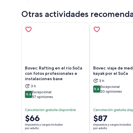
Otras actividades recomend
Bovec: Rafting en el río Soča
Bovec: viaje de med
con fotos profesionales e
kayak por el Soča
instalaciones base
Se abrirá en una nueva pestaña
Se a
3 h
3 h
Excepcional
9.4
9.4 de 10
20 opiniones
Excepcional
9.4
9.4 de 10
57 opiniones
Cancelación gratuita disponible
Cancelación gratuita dis
El
$66
El
$87
precio
precio
impuestos y cargos incluidos
impuestos y cargos incluidos
es
es
por adulto
por adulto