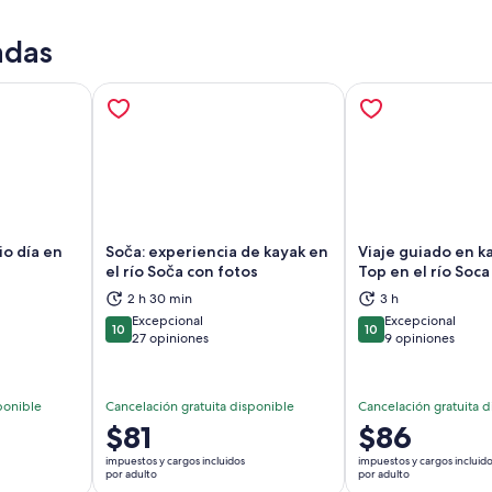
adas
io día en
Soča: experiencia de kayak en
Viaje guiado en ka
el río Soča con fotos
Top en el río Soca
brirá en una nueva pestaña
Se abrirá en una nueva pestaña
Se
2 h 30 min
3 h
Excepcional
Excepcional
10
10
10 de 10
10 de 10
27 opiniones
9 opiniones
ponible
Cancelación gratuita disponible
Cancelación gratuita d
El
$81
El
$86
precio
precio
impuestos y cargos incluidos
impuestos y cargos incluid
es
es
por adulto
por adulto