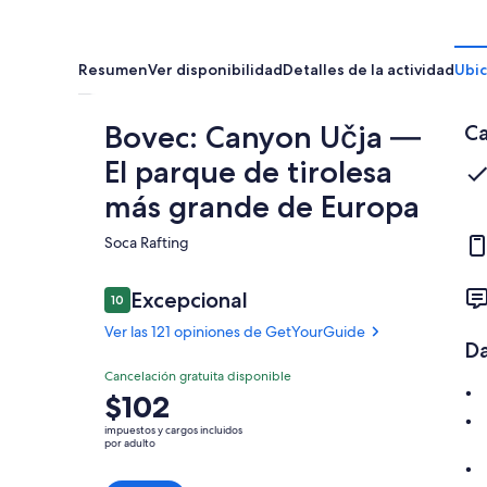
Resumen
Ver disponibilidad
Detalles de la actividad
Ubic
Bovec: Canyon Učja —
Ca
El parque de tirolesa
más grande de Europa
Soca Rafting​
Opiniones
Excepcional
10
10 de 10,
Ver las 121 opiniones de GetYourGuide
Da
Excepcional
Cancelación gratuita disponible
10.0
10.0 de 10
El
$102
Ver las 121
precio
opiniones de
impuestos y cargos incluidos
es
por adulto
GetYourGuide
de