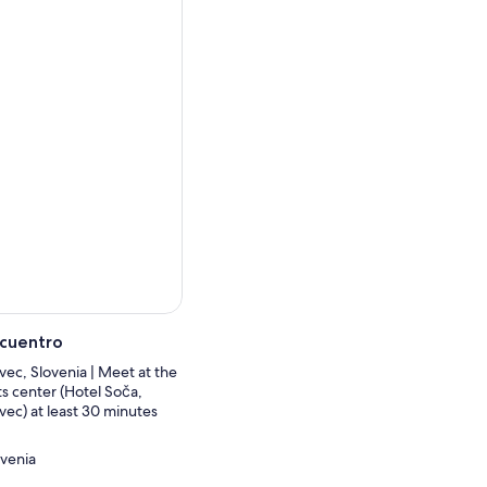
guías expertos brindarán
al garantiza una
ara la aventura que te
nde te llevaremos al punto
s de la hora programada.
ión (Dependiendo del viaje
ncuentro
vec, Slovenia | Meet at the
s center (Hotel Soča,
vec) at least 30 minutes
.
ovenia