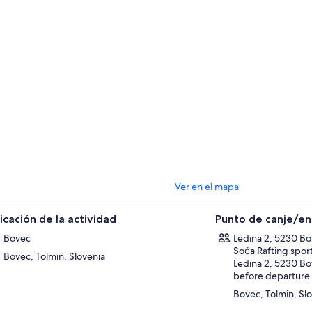
 te preocupes si eres nuevo en tirolesa! Antes de la actividad, nuestros 
as las instrucciones necesarias en el polígono de entrenamiento.
eres un aventurero experimentado o un primerizo, nuestro amable person
eriencia perfecta y segura, asegurándote de que estés bien preparado p
era.
 reunimos en nuestro centro al aire libre Soča Rafting (Bovec), desde do
artida de la tirolesa y de regreso al final de la actividad.
ga en cuenta que la salida del centro al aire libre es 30 minutos despué
esitas estar en el punto de encuentro a la hora reflejada en tu reservac
 reserves; 9:30, 13:00 o 16:30)
mérgete en la naturaleza y reserva ya tu experiencia Bovec Zipline!
Ver en el mapa
icación de la actividad
Punto de canje/e
Bovec
Ledina 2, 5230 Bo
Soča Rafting sport
Bovec, Tolmin, Slovenia
Ledina 2, 5230 Bo
before departure
Bovec, Tolmin, Sl