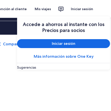
nción al cliente
Mis viajes
Iniciar sesión
Accede a ahorros al instante con los
Iniciar sesión
Precios para socios
Iniciar sesión
Compartir
Guardar
Más información sobre One Key
Sugerencias