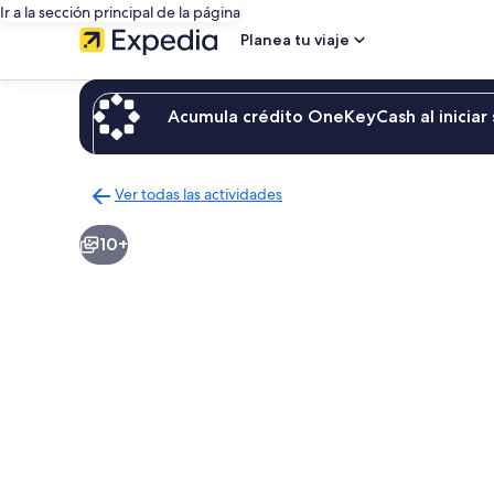
Ir a la sección principal de la página
Planea tu viaje
Acumula crédito OneKeyCash al iniciar 
Ver todas las actividades
Regresar
a
10+
la
página
de
resultados
de
actividades