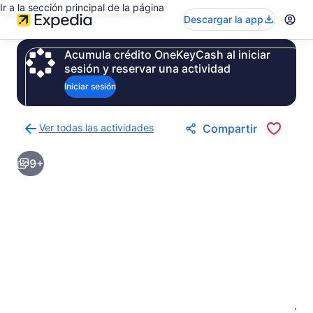
Ir a la sección principal de la página
Descargar la app
Acumula crédito OneKeyCash al iniciar
sesión y reservar una actividad
Iniciar sesión
Ver todas las actividades
Compartir
Regresar
a
9+
la
página
de
resultados
de
actividades