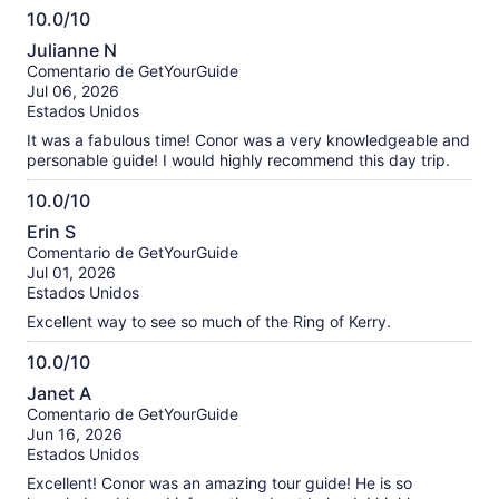
10.0/10
10.0
Julianne N
de
Comentario de GetYourGuide
10
Jul 06, 2026
Estados Unidos
It was a fabulous time! Conor was a very knowledgeable and
personable guide! I would highly recommend this day trip.
10.0/10
10.0
Erin S
de
Comentario de GetYourGuide
10
Jul 01, 2026
Estados Unidos
Excellent way to see so much of the Ring of Kerry.
10.0/10
10.0
Janet A
de
Comentario de GetYourGuide
10
Jun 16, 2026
Estados Unidos
Excellent! Conor was an amazing tour guide! He is so