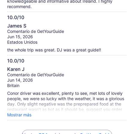
knowledgeable and informative about Ireland. I highly
recommend.
10.0/10
10.0
James S
de
Comentario de GetYourGuide
10
Jun 15, 2026
Estados Unidos
the whole trip was great. DJ was a great guide!!
10.0/10
10.0
Karen J
de
Comentario de GetYourGuide
10
Jun 14, 2026
Britain
Conor driver was excellent, plenty to see, met lots of lovely
people, we were so lucky with the weather, it was a glorious
day. Only slight negative was the preprepared food at the
restaurant wasn’t as hot as it should be, suggest you order
something from the other menu and have a little wait, others
Mostrar más
did and it came very quickly. Otherwise highly recommend
the tour itself, jaunting cart trip round Killarney is definitely
worth doing too.