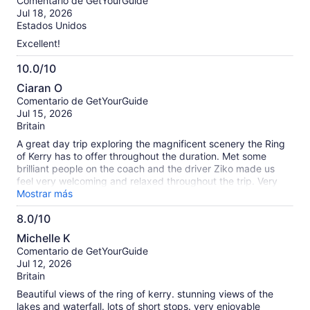
Comentario de GetYourGuide
10
nuestras
Jul 18, 2026
opiniones
Estados Unidos
verificadas
Excellent!
10.0/10
10.0
Ciaran O
de
Comentario de GetYourGuide
10
Jul 15, 2026
Britain
A great day trip exploring the magnificent scenery the Ring
of Kerry has to offer throughout the duration. Met some
brilliant people on the coach and the driver Ziko made us
feel very welcoming and relaxed throughout the trip. Very
appreciative that he stopped at all of the famous locations to
Mostrar más
have a look around that included the Bog museum, Dingle
8.0/10
Bay, Skellig Bay, Waterville, Sneem, Ladies view and Torc
8.0
Waterfall. A fabulous day all round and the weather made it
Michelle K
even better. Thank you Paddy Wagon Tours 🚍
de
Comentario de GetYourGuide
10
Jul 12, 2026
Britain
Beautiful views of the ring of kerry. stunning views of the
lakes and waterfall. lots of short stops. very enjoyable