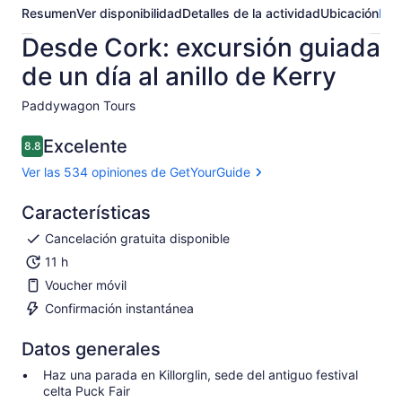
Resumen
Ver disponibilidad
Detalles de la actividad
Ubicación
Pre
Desde Cork: excursión guiada
de un día al anillo de Kerry
Paddywagon Tours​
Excelente
8.8
8.8 de 10
Ver las 534 opiniones de GetYourGuide
Características
Cancelación gratuita disponible
11 h
Voucher móvil
Confirmación instantánea
Datos generales
Haz una parada en Killorglin, sede del antiguo festival
celta Puck Fair