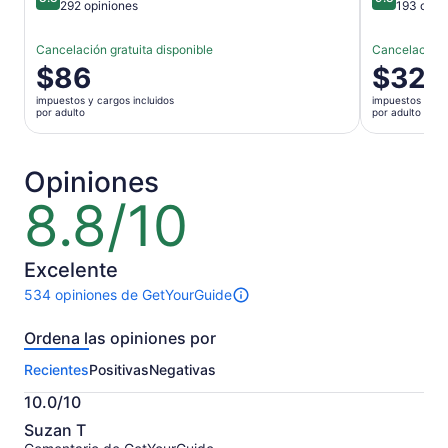
8.8 de 10
9.8 de 10
292 opiniones
193 opin
Cancelación gratuita disponible
Cancelación g
El
$86
El
$32
precio
precio
impuestos y cargos incluidos
impuestos y car
es
es
por adulto
por adulto
de
de
$86.
$32.
por
por
Opiniones
adulto
adulto
8.8/10
8.8
de
10
Excelente
534 opiniones de GetYourGuide
Hay
534
Ordena las opiniones por
opiniones
sobre
Recientes
Positivas
Negativas
esta
actividad.
10.0/10
Más
10.0
información
Suzan T
de
sobre