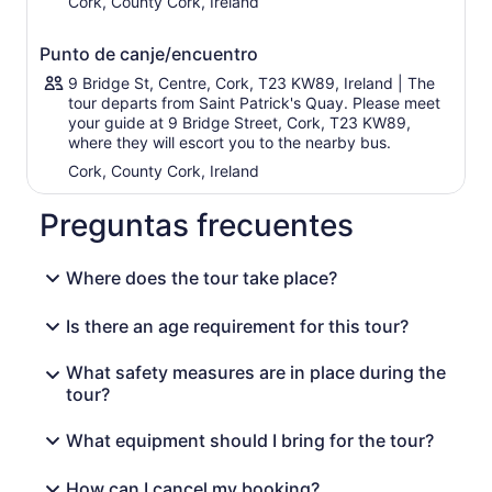
Cork, County Cork, Ireland
de Killarney y el Valle Negro durante las paradas en Molls
Gap y Leprechaun Crossing. Su próxima parada será en
Punto de canje/encuentro
la encantadora cascada de 18 metros de altura que
9 Bridge St, Centre, Cork, T23 KW89, Ireland | The
atraviesa el boscoso Friar's Glenn y admira este sitio de
tour departs from Saint Patrick's Quay. Please meet
belleza natural.
your guide at 9 Bridge Street, Cork, T23 KW89,
Por último, tómate un tiempo para relajarte en Killarney y
where they will escort you to the nearby bus.
tomar un refresco antes de partir hacia Cork.
Cork, County Cork, Ireland
Preguntas frecuentes
Where does the tour take place?
Is there an age requirement for this tour?
What safety measures are in place during the
tour?
What equipment should I bring for the tour?
How can I cancel my booking?