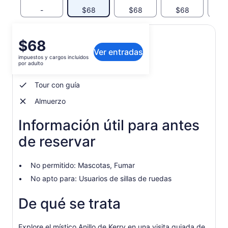
-
$68
$68
$68
$
El
$68
Qué incluye o no
Ver entradas
precio
impuestos y cargos incluidos
es
por adulto
Transporte
de
$68.
Tour con guía
por
Almuerzo
adulto
Información útil para antes
de reservar
No permitido: Mascotas, Fumar
No apto para: Usuarios de sillas de ruedas
De qué se trata
Explore el místico Anillo de Kerry en una visita guiada de