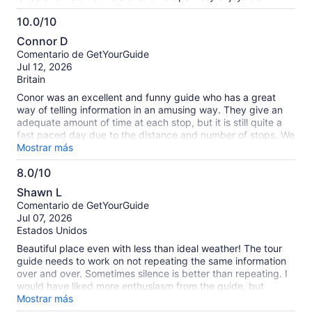
10.0/10
10.0
Connor D
de
Comentario de GetYourGuide
10
Jul 12, 2026
Britain
Conor was an excellent and funny guide who has a great
way of telling information in an amusing way. They give an
adequate amount of time at each stop, but it is still quite a
fast paced day due to the distance and number of stops. We
fell behind schedule by over 40 mins which I think is
Mostrar más
probably quite common, but wasn’t a problem for us. Be
8.0/10
aware of extra costs at some stops, although these are all
8.0
optional if you choose to miss the horse carriage ride in
Shawn L
Killarney, and the bog museum. We did neither, instead just
de
Comentario de GetYourGuide
went to a cafe and wandered Killarney, and tried the Irish
10
Jul 07, 2026
coffee outside the museum which Conor recommended and
Estados Unidos
was excellent. All in all a great trip and would definitely
recommend if you are in Cork for a few days.
Beautiful place even with less than ideal weather! The tour
guide needs to work on not repeating the same information
over and over. Sometimes silence is better than repeating. I
would have liked more enthusiasm from the guide, but
maybe it was an off day. He was heavy on sporting
Mostrar más
commentary.