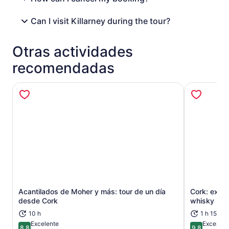
Can I visit Killarney during the tour?
Otras actividades
recomendadas
Acantilados de Moher y más: tour de un día
Cork: exper
Se abrirá en una nueva pestaña
desde Cork
whisky irl
10 h
1 h 15 min
Excelente
Excepcio
8.8
9.8