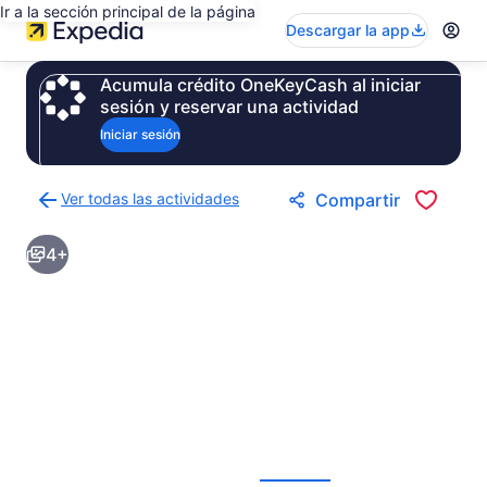
Ir a la sección principal de la página
Descargar la app
Acumula crédito OneKeyCash al iniciar
sesión y reservar una actividad
Iniciar sesión
Ver todas las actividades
Compartir
Regresar
a
4+
la
página
de
resultados
de
actividades