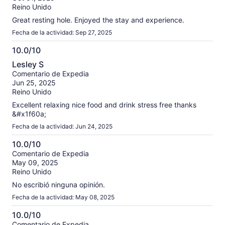
Reino Unido
10
Great resting hole. Enjoyed the stay and experience.
Fecha de la actividad: Sep 27, 2025
10.0/10
10.0
Lesley S
de
Comentario de Expedia
10
Jun 25, 2025
Reino Unido
Excellent relaxing nice food and drink stress free thanks
&#x1f60a;
Fecha de la actividad: Jun 24, 2025
10.0/10
10.0
Comentario de Expedia
May 09, 2025
de
Reino Unido
10
No escribió ninguna opinión.
Fecha de la actividad: May 08, 2025
10.0/10
10.0
Comentario de Expedia