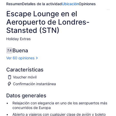
Resumen
Detalles de la actividad
Ubicación
Opiniones
Escape Lounge en el
Aeropuerto de Londres-
Stansted (STN)
Holiday Extras​
Buena
7.4
7.4 de 10
Ver 60 opiniones
Características
Voucher móvil
Confirmación instantánea
Datos generales
Relajación con elegancia en uno de los aeropuertos más
concurridos de Europa
Abierto a viajeros con cualquier clase de avión y boleto