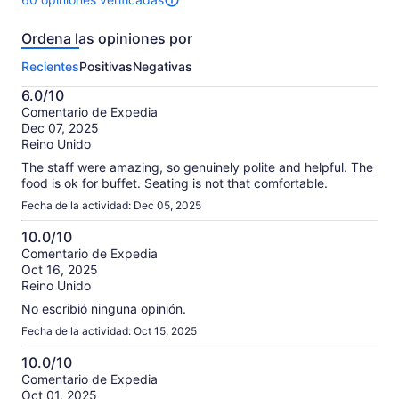
Hay
60
Ordena las opiniones por
opiniones
sobre
Recientes
Positivas
Negativas
esta
actividad.
6.0/10
Más
6.0
Comentario de Expedia
información
Dec 07, 2025
de
sobre
Reino Unido
10
nuestras
opiniones
The staff were amazing, so genuinely polite and helpful. The
verificadas
food is ok for buffet. Seating is not that comfortable.
Fecha de la actividad: Dec 05, 2025
10.0/10
10.0
Comentario de Expedia
Oct 16, 2025
de
Reino Unido
10
No escribió ninguna opinión.
Fecha de la actividad: Oct 15, 2025
10.0/10
10.0
Comentario de Expedia
Oct 01, 2025
de