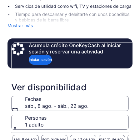
Servicios de utilidad como wifi, TV y estaciones de carga
Tiempo para descansar y deleitarte con unos bocadillos
y bebidas de la barra libre
Mostrar más
Acumula crédito OneKeyCash al iniciar
sesión y reservar una actividad
Iniciar sesión
Ver disponibilidad
Fechas
sáb., 8 ago. - sáb., 22 ago.
Personas
1 adulto
sáb. 8 de ago.
dom. 9 de ago.
lun. 10 de ago.
mar. 11 de ago.
mié. 12