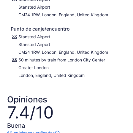
pasos de la puerta de embarque. Platica con otros
Stansted Airport
pasajeros exclusivos, conoce a los viajeros de tu grupo o
simplemente relájate y disfruta de un momento de
CM24 1RW, London, England, United Kingdom
tranquilidad con estilo.
Punto de canje/encuentro
Stansted Airport
Stansted Airport
CM24 1RW, London, England, United Kingdom
50 minutes by train from London City Center
Greater London
London, England, United Kingdom
Opiniones
7.4/10
7.4
de
10
Buena
60 opiniones verificadas