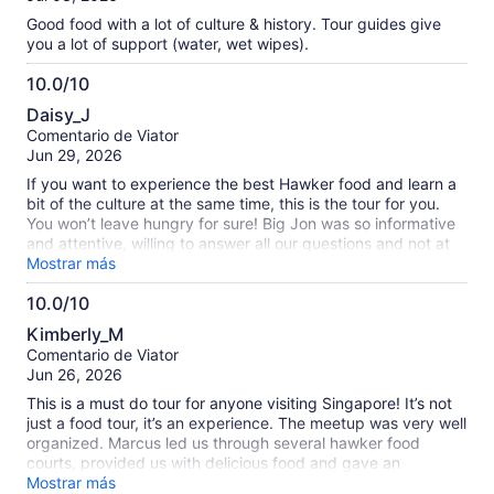
Good food with a lot of culture & history. Tour guides give
you a lot of support (water, wet wipes).
10.0/10
10.0
Daisy_J
de
Comentario de Viator
10
Jun 29, 2026
If you want to experience the best Hawker food and learn a
bit of the culture at the same time, this is the tour for you.
You won’t leave hungry for sure! Big Jon was so informative
and attentive, willing to answer all our questions and not at
all sales pitchie. Definitely worth it!
Mostrar más
10.0/10
10.0
Kimberly_M
de
Comentario de Viator
10
Jun 26, 2026
This is a must do tour for anyone visiting Singapore! It’s not
just a food tour, it’s an experience. The meetup was very well
organized. Marcus led us through several hawker food
courts, provided us with delicious food and gave an
explanation for everything we ate. We were able to take
Mostrar más