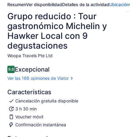
Resumen
Ver disponibilidad
Detalles de la actividad
Ubicación
Opi
Grupo reducido : Tour
gastronómico Michelin y
Hawker Local con 9
degustaciones
Woopa Travels Pte Ltd​
Excepcional
9.8
9.8 de 10
Ver las 166 opiniones de Viator
Características
Cancelación gratuita disponible
3 h 30 min
Voucher móvil
Confirmación instantánea