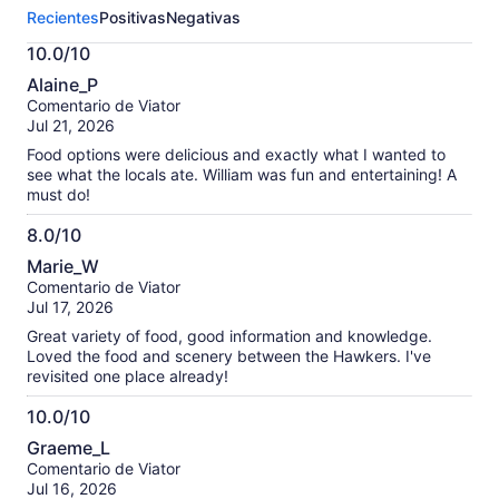
sobre
Recientes
Positivas
Negativas
esta
actividad.
10.0/10
Más
10.0
información
Alaine_P
de
sobre
Comentario de Viator
10
nuestras
Jul 21, 2026
opiniones
Food options were delicious and exactly what I wanted to
verificadas
see what the locals ate. William was fun and entertaining! A
must do!
8.0/10
8.0
Marie_W
de
Comentario de Viator
10
Jul 17, 2026
Great variety of food, good information and knowledge.
Loved the food and scenery between the Hawkers. I've
revisited one place already!
10.0/10
10.0
Graeme_L
de
Comentario de Viator
10
Jul 16, 2026