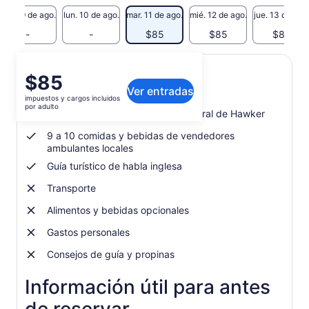
dom. 9 de ago.
lun. 10 de ago.
mar. 11 de ago.
mié. 12 de ago.
jue. 13 de ago
-
-
$85
$85
$85
El
$85
Qué incluye o no
Ver entradas
precio
impuestos y cargos incluidos
es
por adulto
Visita guiada gastronómica y cultural de Hawker
de
$85.
9 a 10 comidas y bebidas de vendedores
por
ambulantes locales
adulto
Guía turístico de habla inglesa
Transporte
Alimentos y bebidas opcionales
Gastos personales
Consejos de guía y propinas
Información útil para antes