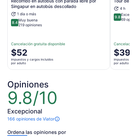
Recorrido en autobús con parada libre por
Tour de rap
Se abrirá en una nueva pestaña
Singapur en autobús descollado
4 h
1 día o más
Excepcio
9.8
9.8 de 10
69 opini
Muy buena
8.4
8.4 de 10
219 opiniones
Cancelación gratuita disponible
Cancelación g
El
$52
El
$39
precio
precio
impuestos y cargos incluidos
impuestos y car
es
es
por adulto
por adulto
de
de
$52.
$39.
por
por
Opiniones
adulto
adulto
9.8/10
9.8
de
10
Excepcional
166 opiniones de Viator
Hay
166
Ordena las opiniones por
opiniones