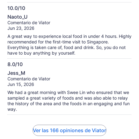
pictures with many of the owners of the stalls and learn
10.0/10
about their history with the food. The food experience
10.0
ranged from bbq pork to laksa to native fruit and desserts.
Naoto_U
We ate every well known food (and others that were new to
de
Comentario de Viator
me). You will be well fed and satisfied by the end! His trusty
10
Jun 23, 2026
assistant Ng was very helpful and friendly. In addition to the
food, we also learned a great deal about the history of
A great way to experience local food in under 4 hours. Highly
Singapore, specifically history of Chinatown and the
recommended for the first-time visit to Singapore.
surrounding areas. The visit includes the visit to the Buddha
Everything is taken care of, food and drink. So, you do not
relic temple where Marcus gave us more information than
have to buy anything by yourself.
any guidebook could. We had a wonderful day and I would
do this tour again!
8.0/10
8.0
Jess_M
de
Comentario de Viator
10
Jun 15, 2026
We had a great morning with Swee Lin who ensured that we
sampled a great variety of foods and was also able to relay
the history of the area and the foods in an engaging and fun
way.
Ver las 166 opiniones de Viator