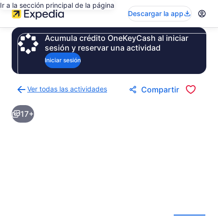
Ir a la sección principal de la página
Descargar la app
Acumula crédito OneKeyCash al iniciar
sesión y reservar una actividad
Iniciar sesión
Ver todas las actividades
Compartir
Regresar
a
17+
la
página
de
resultados
de
actividades