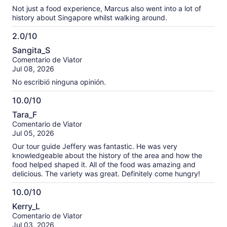
Not just a food experience, Marcus also went into a lot of
history about Singapore whilst walking around.
2.0/10
2.0
Sangita_S
de
Comentario de Viator
10
Jul 08, 2026
No escribió ninguna opinión.
10.0/10
10.0
Tara_F
de
Comentario de Viator
10
Jul 05, 2026
Our tour guide Jeffery was fantastic. He was very
knowledgeable about the history of the area and how the
food helped shaped it. All of the food was amazing and
delicious. The variety was great. Definitely come hungry!
10.0/10
10.0
Kerry_L
de
Comentario de Viator
10
Jul 03, 2026