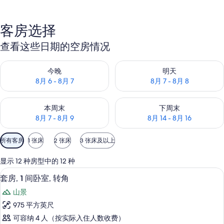
客房选择
查看这些日期的空房情况
查看今晚的空房情况：8月 6 - 8月 7
查看明天的空房情况：8月 7 - 8
今晚
明天
8月 6 - 8月 7
8月 7 - 8月 8
查看本周末的空房情况：8月 7 - 8月 9
查看下周末的空房情况：8月 14 -
本周末
下周末
8月 7 - 8月 9
8月 14 - 8月 16
可
所有客房
1 张床
2 张床
3 张床及以上
用
的
显示 12 种房型中的 12 种
客
鸟瞰图
显
5
套房, 1 间卧室, 转角
房
示
筛
山景
套
选
975 平方英尺
房,
条
可容纳 4 人（按实际入住人数收费）