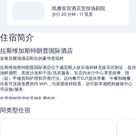
凯撒皇宫酒店竞技场剧院
步行 20 分钟
- 1.1 英里
住宿简介
拉斯维加斯特朗普国际酒店
金银岛赌场酒店附近的豪华度假村
拉斯维加斯特朗普国际酒店位于威尼斯人娱乐场和林克娱乐区附近，提供
池畔酒吧、美发沙龙和干洗/洗衣服务。在店内水疗中心享受按摩、指
（趾）甲修剪和护理和芳香疗法。店内餐厅DJT提供早餐、午餐和晚餐。
住客可连接免费房内 WiFi，与亲朋保持联系，还可获享酒吧和健身中心
等设施/服务。
此度假村提供的其他礼遇包括：
恒温泳池配备小屋和日光浴躺椅
同类型住宿
免费代客停车
Treasure Island TI 拉斯维加斯 - 手写系列
威尼斯拉
全套早餐（收费）、室外游泳池和快速退房
24 小时前台服务、礼品店和礼宾服务