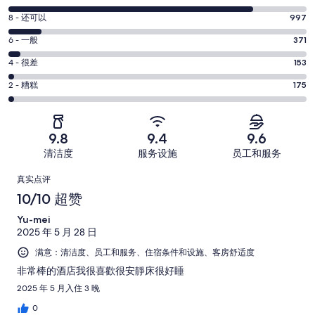
分
8
8 - 还可以
997
-
分
超
6
6 - 一般
371
-
分
赞。
还
4
4 - 很差
153
-
7723
分
可
一
2
条
2 - 糟糕
175
-
以。
分
般。
好
很
997
-
371
评，
差。
条
糟
条
共
9.8
9.4
9.6
153
好
糕。
好
有
条
清洁度
服务设施
员工和服务
评，
175
评，
9419
好
共
点
条
共
条
真实点评
评，
有
好
有
点
评
10/10 超赞
共
9419
评，
9419
评
有
条
Yu-mei
共
条
9419
点
2025 年 5 月 28 日
有
点
条
评
9419
满意：清洁度、员工和服务、住宿条件和设施、客房舒适度
评
点
条
非常棒的酒店我很喜歡很安靜床很好睡
评
点
2025 年 5 月入住 3 晚
评
0