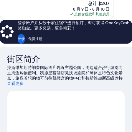
新
总计 $207
10，
10，
价
8 月 9 日 - 8 月 10 日
好
绝
格
总价含税款和其他费用
极
佳，
$207
了，
9,433
登录帐户并从数千家住宿中进行预订，即可获得 OneKeyCash
18,117
条
奖励金。更多奖励，更多精彩！
条
点
点
评
登录
免费注册
评
街区简介
拉斯维加斯特朗普国际酒店邻近主题公园，周边适合步行游览而
且周边购物便利。凯撒皇宫酒店竞技场剧院和球体是特色文化景
点，旅客若想购物可前往凯撒宫购物中心和拉斯维加斯高级奥特
莱斯北区。想要参加一场活动或游戏？来看看T-Mobile 体育场都
查看更多
有哪些好玩的，或者考虑前往拉斯维加斯节日场地夜出游玩。到
附近的林克斯高尔夫球场参加课程，让您的挥杆技巧赢得俱乐部
的喝彩，或者选择山地骑行和徒步/骑行，体验冒险之旅。
访问我
们的拉斯维加斯旅行指南
查看拉斯维加斯的更多度假村