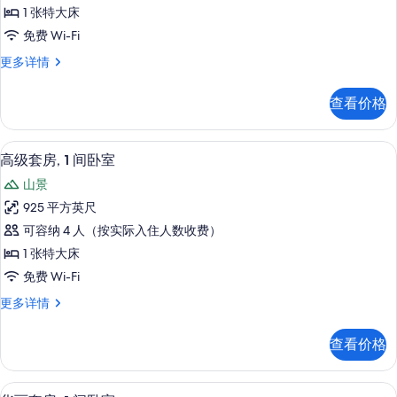
1
件
1 张特大床
间
免费 Wi-Fi
卧
套
更多详情
室,
房,
转
1
查看价格
间
角
卧
的
室,
高级套房, 1 间卧室 | 客厅 | 电视、收费
显
6
转
所
高级套房, 1 间卧室
示
角
有
山景
更
高
照
多
925 平方英尺
级
信
片
可容纳 4 人（按实际入住人数收费）
息
套
1 张特大床
房,
免费 Wi-Fi
1
高
更多详情
间
级
卧
套
查看价格
房,
室
1
的
间
鸟瞰图
显