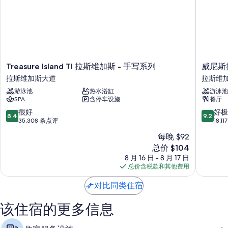
在住客点评中，餐饮选择、早餐和游泳池获得了诸多好评。
客房特色
所有 1282 间客房均配备高档床上用品和笔记本电脑工作区等舒适设施/服
务，以及空调和独立的起居区等礼遇。 在住客点评中，该住宿场所干
净、舒适的客房得到了称赞。
Treasure
威
Treasure Island TI 拉斯维加斯 - 手写系列
威尼斯
Island
尼
更多客房便利设施/服务还包括：
拉斯维加斯大道
拉斯维
TI
斯
垃圾回收和LED 灯泡
游泳池
热水浴缸
游泳池
拉
拉
SPA
含停车设施
餐厅
斯
斯
名牌洗护用品、泡澡浴缸和吹风机
维
维
8.4
9.2
很好
好极
8.4
9.2
电视，带有线频道
加
加
分，
分，
35,308 条点评
18,1
斯
斯
总
总
衣柜/壁橱、独立的起居区和冰箱
每晚 $92
-
度
分
分
新
手
总价 $104
假
10，
10，
价
写
村
很
好
8 月 16 日 - 8 月 17 日
格
系
拉
好，
极
总价含税款和其他费用
$104
列
斯
35,308
了，
拉
维
条
18,117
对比同类住宿
斯
加
点
条
维
斯
评
点
该住宿的更多信息
加
大
评
斯
道