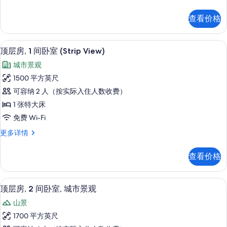
层
室,
房,
查看价格
1
城
间
市
卧
鸟瞰图
显
8
室,
景
顶层房, 1 间卧室 (Strip View)
示
城
观
城市景观
市
顶
的
景
1500 平方英尺
层
观
所
可容纳 2 人（按实际入住人数收费）
更
房,
有
多
1 张特大床
1
信
照
免费 Wi-Fi
息
间
片
顶
更多详情
卧
层
室
房,
查看价格
1
(Strip
间
View)
卧
餐厅
显
的
6
室
顶层房, 2 间卧室, 城市景观
示
(Strip
所
山景
View)
顶
有
更
1700 平方英尺
层
多
照