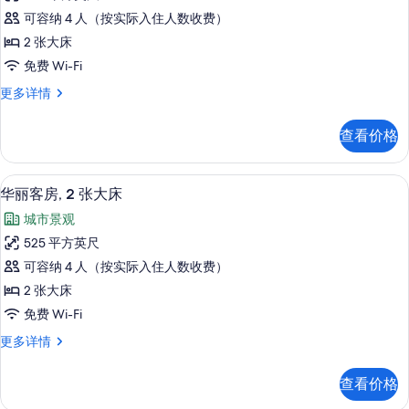
级
多
照
可容纳 4 人（按实际入住人数收费）
信
房,
片
息
2 张大床
2
免费 Wi-Fi
张
高
更多详情
大
级
床
房,
查看价格
2
的
张
所
大
鸟瞰图
显
4
床
有
华丽客房, 2 张大床
示
更
照
城市景观
多
华
片
信
525 平方英尺
丽
息
可容纳 4 人（按实际入住人数收费）
客
2 张大床
房,
免费 Wi-Fi
2
华
更多详情
张
丽
大
客
查看价格
房,
床
2