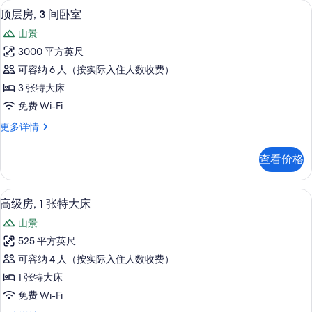
高档床上用品、客房内保险箱、办公桌
显
的
7
室
顶层房, 3 间卧室
示
(Strip
所
山景
View)
顶
有
更
3000 平方英尺
层
多
照
可容纳 6 人（按实际入住人数收费）
信
房,
片
息
3 张特大床
3
免费 Wi-Fi
间
顶
更多详情
卧
层
室
房,
查看价格
3
的
间
所
卧
高级房, 1 张特大床 | 高档床上用
显
4
室
有
高级房, 1 张特大床
示
更
照
山景
多
高
片
信
525 平方英尺
级
息
可容纳 4 人（按实际入住人数收费）
房,
1 张特大床
1
免费 Wi-Fi
张