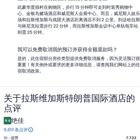
此豪华度假村在购物区，步行 15 分钟即可走到时装秀购物中
心、金银岛赌场酒店和威尼斯人会展中心。而且，威尼斯人娱乐
场和拉斯维加斯马戏团大酒店距离酒店不到 2 公里。到达哈拉斯
与林尼克站需步行 22 分钟，而拉斯维加斯会议中心单轨电车站
则需 25 分钟。
我可以免费取消我的预订并获得全额退款吗？
是的，此住宿部分房价类型提供免费取消服务，因为灵活预订很
重要！有关例外或要求的更多详细信息，请查阅我们网站上的住
宿取消政策。
关于拉斯维加斯特朗普国际酒店的
点
点评
评
绝佳
9.4
9,419 条点评
10
10 - 超赞
7,723