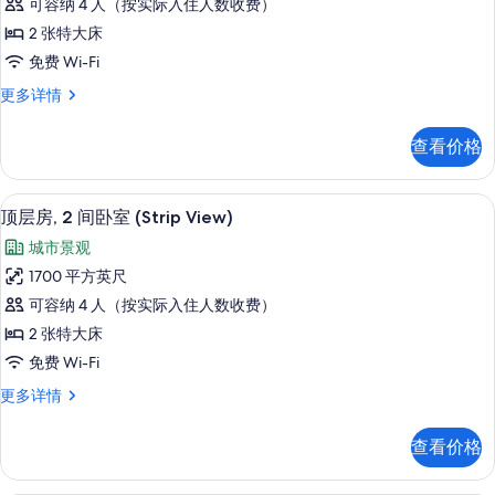
可容纳 4 人（按实际入住人数收费）
信
房,
片
息
2 张特大床
2
免费 Wi-Fi
间
顶
更多详情
卧
层
室,
房,
查看价格
2
城
间
市
卧
餐厅
显
8
室,
景
顶层房, 2 间卧室 (Strip View)
示
城
观
城市景观
市
顶
的
景
1700 平方英尺
层
观
所
可容纳 4 人（按实际入住人数收费）
更
房,
有
多
2 张特大床
2
信
照
免费 Wi-Fi
息
间
片
顶
更多详情
卧
层
室
房,
查看价格
2
(Strip
间
View)
卧