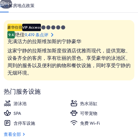
普
50+
概述
客房
地点
政策
国
际
5.0
豪华住宿
VIP Access
酒
星
绝佳
9,419 条点评
9.4
住
店
充满活力的拉斯维加斯的宁静豪华
宿
这家宁静的拉斯维加斯度假酒店优雅而现代，提供宽敞、
的
设备齐全的客房，享有壮丽的景色。享受豪华的泳池区、
照
周到的服务以及便利的购物和餐饮设施，同时享受宁静的
大堂
片
无烟环境。
库
热门服务设施
游泳池
热水浴缸
SPA
可带宠物
含停车设施
免费 Wi-Fi
查看全部