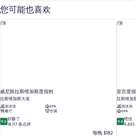
的
张
您可能也喜欢
大
所
床
有
更
威尼斯拉斯维加斯度假村
皇宫度假
广告
广告
照
多
信
片
息
威尼斯拉斯维加斯度假村
皇宫度假
拉斯维加斯大道
拉斯维加
游泳池
SPA
游泳池
餐厅
空调
SPA
9.2
9.4
好极了
绝佳
9.2
9.4
分，
分，
18,117 条点评
9,43
总
总
每晚 $182
分
分