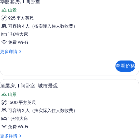
6
卧
所
华丽套房, 1 间卧室
示
室
有
山景
更
华
照
多
925 平方英尺
丽
信
片
可容纳 4 人（按实际入住人数收费）
息
套
1 张特大床
房,
免费 Wi-Fi
1
华
更多详情
间
丽
卧
套
查看价格
房,
室
1
的
间
电视、收费电影
显
7
卧
所
顶层房, 1 间卧室, 城市景观
示
室
有
山景
更
顶
照
多
1500 平方英尺
层
信
片
可容纳 2 人（按实际入住人数收费）
息
房,
1 张特大床
1
免费 Wi-Fi
间
顶
更多详情
卧