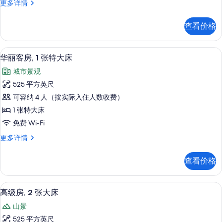
高
更多详情
特
级
大
房,
查看价格
1
床
张
的
特
鸟瞰图
显
3
大
所
华丽客房, 1 张特大床
示
床
有
城市景观
更
华
照
多
525 平方英尺
丽
信
片
可容纳 4 人（按实际入住人数收费）
息
客
1 张特大床
房,
免费 Wi-Fi
1
华
更多详情
张
丽
特
客
查看价格
房,
大
1
床
张
高级房, 2 张大床 | 高档床上用品
显
4
特
的
高级房, 2 张大床
示
大
所
山景
床
高
有
更
525 平方英尺