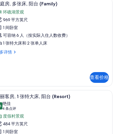
,
显
7
庭房, 多张床, 阳台 (Family)
海
示
环礁湖景观
,
洋
家
969 平方英尺
景
庭
,
1 间卧室
观
,
可容纳 6 人（按实际入住人数收费）
Premier)
多
1 张特大床和 2 张单人床
的
张
remier)
多详情
所
,
有
阳
,
照
台
片
查看价格
Family)
,
的
、办公桌
所
客房景观
显
amily)
7
丽客房, 1 张特大床, 阳台 (Resort)
有
示
绝佳
6
照
9.6 分，满分 10 分
华
(4
4 条点评
条
片
丽
度假村景观
点
客
484 平方英尺
评)
,
1 间卧室