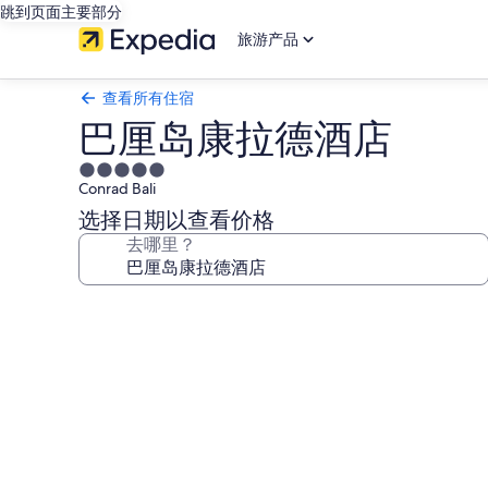
跳到页面主要部分
旅游产品
查看所有住宿
巴厘岛康拉德酒店
5.0
Conrad Bali
星
住
选择日期以查看价格
宿
去哪里？
巴
厘
岛
康
拉
德