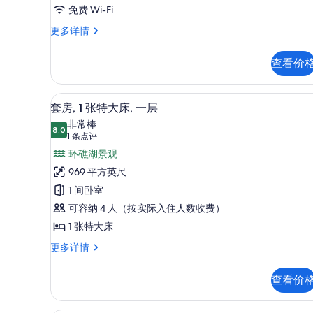
莱
免费 Wi-Fi
选
德
条
康
更多详情
顶
件
莱
层
德
查看价
顶
套
层
房
套
高档床上用品、迷你吧、客房
显
17
房
套房, 1 张特大床, 一层
的
示
更
非常棒
所
多
8.0
8.0 分，满分 10 分
套
(1
1 条点评
信
有
条
房,
环礁湖景观
息
照
点
1
969 平方英尺
片
评)
张
1 间卧室
特
可容纳 4 人（按实际入住人数收费）
大
1 张特大床
床,
套
更多详情
房,
一
1
层
查看价
张
的
特
大