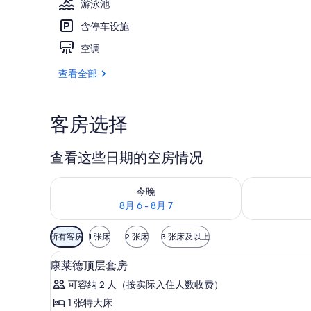
游泳池
含停车设施
4 室外游泳
空调
查看全部
客房选择
查看这些日期的空房情况
查看今晚的空房情况：8月 6 - 8月 7
查看明天的空房情
今晚
8月 6 - 8月 7
可
所有客房
1 张床
2 张床
3 张床及以上
用
高档床上用品、迷你吧、客房
显
的
9
康莱德顶层套房
示
客
可容纳 2 人（按实际入住人数收费）
房
康
1 张特大床
筛