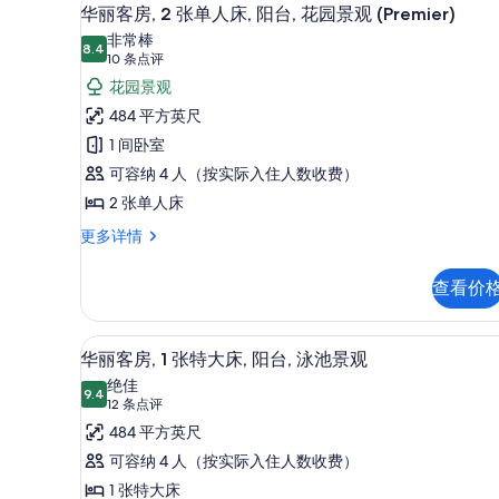
台,
显
7
特
华丽客房, 2 张单人床, 阳台, 花园景观 (Premier)
花
示
大
非常棒
床,
8.4
园
8.4 分，满分 10 分
华
(10
10 条点评
阳
条
景
丽
花园景观
台,
点
花
观
客
484 平方英尺
园
评)
(Premier)
房,
1 间卧室
景
的
观
2
可容纳 4 人（按实际入住人数收费）
(Premier)
所
张
2 张单人床
更
有
单
多
华
更多详情
信
丽
照
人
息
客
片
床,
查看价
房,
阳
2
张
台,
客房景观
显
8
单
华丽客房, 1 张特大床, 阳台, 泳池景观
花
示
人
绝佳
床,
9.4
园
9.4 分，满分 10 分
华
(12
12 条点评
阳
条
景
丽
484 平方英尺
台,
点
花
观
客
可容纳 4 人（按实际入住人数收费）
园
评)
(Premier)
房,
1 张特大床
景