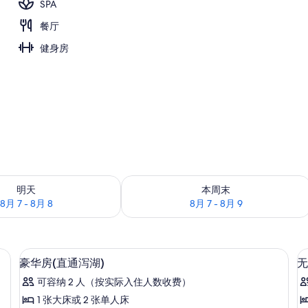
SPA
餐厅
池，池畔遮阳伞，日光浴躺椅
健身房
况：8月 7 - 8月 8
查看本周末的空房情况：8月 7 - 8月 9
明天
本周末
8月 7 - 8月 8
8月 7 - 8月 9
内保险箱、办公桌
高档床上用品、迷你吧、客房内保险箱
显
5
豪华房(直通泻湖)
无
示
可容纳 2 人（按实际入住人数收费）
豪
1 张大床或 2 张单人床