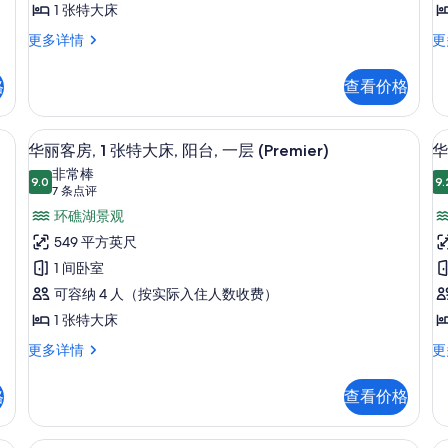
张
1 张特大床
照
特
床
华
套
更多详情
更
片
丽
房
大
客
1
床,
台
格
查看价格
房,
张
阳
1
特
张
大
内保险箱、办公桌
台,
客房景观
显
9
特
床
华丽客房, 1 张特大床, 阳台, 一层 (Premier)
华
海
示
大
阳
非常棒
床,
9.0
台
9.
洋
9.0 分，满分 10 分
华
(7
7 条点评
阳
海
条
(
景
丽
环礁湖景观
台,
洋
点
海
景
观
客
549 平方英尺
洋
观
评)
(Premier)
房,
1 间卧室
房
景
(P
的
观
更
1
2
可容纳 4 人（按实际入住人数收费）
(Premier)
多
所
张
1 张特大床
更
信
有
特
多
息
华
华
更多详情
更
信
丽
丽
照
大
息
客
客
片
床,
床
格
查看价格
房,
房
阳
1
2
张
张
内保险箱、办公桌
客房景观