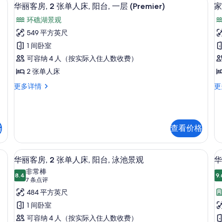
台,
台
显
8
特
单
华丽客房, 2 张单人床, 阳台, 一层 (Premier)
家
一
示
大
人
环礁湖景观
床,
床
层
华
阳
阳
549 平方英尺
(Premier)
丽
台,
台
1 间卧室
一
海
的
客
房
层
洋
可容纳 4 人（按实际入住人数收费）
所
(
房,
(Premier)
景
2 张单人床
有
更
观
2
多
(P
华
家
更多详情
更
照
张
床
信
更
丽
庭
片
单
息
多
客
房
信
房,
多
人
息
2
张
床,
格
查看价格
(
张
床
单
阳
阳
人
台
台,
高档床上用品、迷你吧、客房内保险箱
显
床,
(F
9
华丽客房, 2 张单人床, 阳台, 泳池景观
华
一
阳
更
示
非常棒
台,
多
8.4
9.
层
8.4 分，满分 10 分
华
(7
7 条点评
一
信
条
(Premier)
丽
484 平方英尺
层
息
点
(Premier)
的
客
1 间卧室
更
评)
所
房,
可容纳 4 人（按实际入住人数收费）
房
多