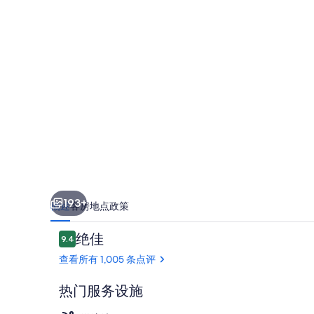
酒
店
的
照
片
库
193+
概述
客房
地点
政策
点
绝佳
9.4
9.4/10
评
查看所有 1,005 条点评
热门服务设施