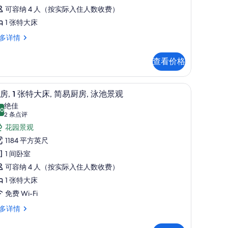
可容纳 4 人（按实际入住人数收费）
张
1 张特大床
特
多详情
大
,
查看价格
,
阳
观 | 起居区 | 42-英寸液晶电视 （配备有线频道）、电视
台
42-英寸液晶电视 （配备有线频道）、电视
显
7
房, 1 张特大床, 简易厨房, 泳池景观
Resort)
示
绝佳
,
.0
的
10.0 分，满分 10 分
套
(2
2 条点评
所
条
,
花园景观
点
esort)
有
1184 平方英尺
评)
照
张
1 间卧室
片
特
可容纳 4 人（按实际入住人数收费）
大
1 张特大床
,
免费 Wi-Fi
简
多详情
,
易