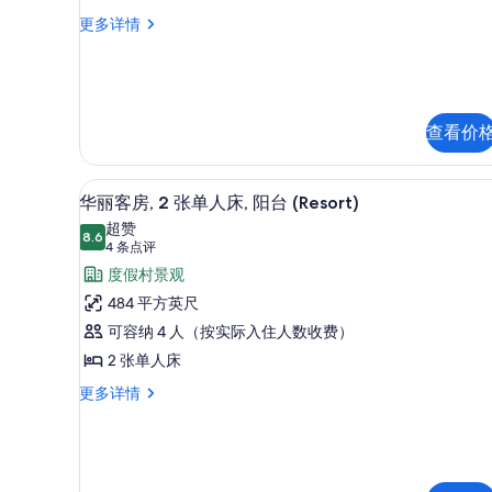
的
观
1
华
更多详情
(Premier)
丽
所
张
更
客
有
特
多
房,
信
照
大
1
息
张
片
床,
查看价
特
阳
大
床,
台,
高档床上用品、迷你吧、客房
显
7
阳
华丽客房, 2 张单人床, 阳台 (Resort)
泳
示
台,
超赞
8.6
泳
池
8.6 分，满分 10 分
华
(4
4 条点评
池
条
景
丽
度假村景观
景
点
观
观
客
484 平方英尺
评)
更
的
房,
可容纳 4 人（按实际入住人数收费）
多
所
信
2
2 张单人床
息
张
有
华
更多详情
丽
单
照
客
人
片
房,
床,
2
张