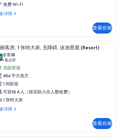
障
免费 Wi-Fi
碍
多详情
豪
华
查看价格
特
大
电视
高档床上用品、迷你吧、客房内保险箱、办公
显
11
丽客房, 1 张特大床, 无障碍, 泳池景观 (Resort)
床
示
非常棒
房
0
8.0 分，满分 10 分
华
(1
1 条点评
的
条
丽
花园景观
所
点
客
484 平方英尺
有
评)
,
1 间卧室
照
可容纳 4 人（按实际入住人数收费）
片
张
1 张特大床
特
多详情
大
,
查看价格
,
无