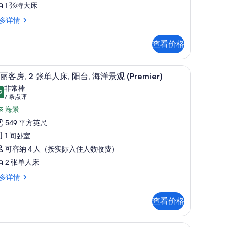
大
1 张特大床
片
,
多详情
,
阳
,
查看价格
海
洋
华丽客房, 2 张单人床, 阳台, 海洋景观 (Pre
显
7
,
丽客房, 2 张单人床, 阳台, 海洋景观 (Premier)
景
示
非常棒
,
2
观
9.2 分，满分 10 分
华
(7
7 条点评
条
Premier)
丽
海景
点
的
客
549 平方英尺
评)
所
,
1 间卧室
remier)
有
可容纳 4 人（按实际入住人数收费）
照
张
2 张单人床
片
单
多详情
人
,
查看价格
,
阳
高档床上用品、迷你吧、客房内保险箱、办公