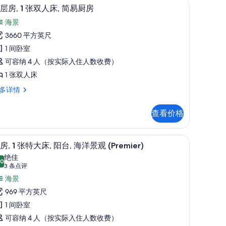
景观
障
顶层房, 1 张双人床, 简易厨房 | 高档床上
显
10
层房, 1 张双人床, 简易厨房
,
示
海景
,
泳
顶
3660 平方英尺
池
层
1 间卧室
,
景
,
可容纳 4 人（按实际入住人数收费）
观
1 张双人床
张
Resort)
多详情
的
双
esort)
所
人
,
查看价格
有
,
照
简
Premier) | 起居区 | 42-英寸液晶电视 （配备有线频道）、电视
套房, 1 张特大床, 阳台, 海洋景观 (Premier
显
6
片
易
房, 1 张特大床, 阳台, 海洋景观 (Premier)
示
,
绝佳
厨
.0
10.0 分，满分 10 分
套
(3
3 条点评
房
条
,
海景
的
点
969 平方英尺
所
评)
张
1 间卧室
有
特
可容纳 4 人（按实际入住人数收费）
照