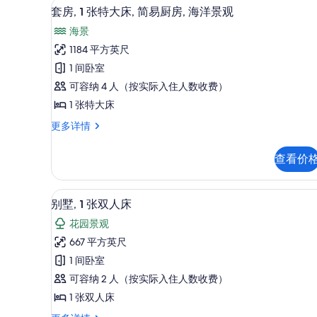
所
42-英寸液晶电视 （配备有线
显
8
床,
套房, 1 张特大床, 简易厨房, 海洋景观
有
示
一
海景
层
照
套
更
1184 平方英尺
片
房,
多
1 间卧室
信
1
息
可容纳 4 人（按实际入住人数收费）
张
1 张特大床
特
套
更多详情
大
房,
床,
1
查看价
张
简
特
易
大
别墅, 1 张双人床 | 客房景观
显
12
床,
厨
别墅, 1 张双人床
示
简
房,
花园景观
易
别
海
厨
667 平方英尺
墅,
房,
洋
1 间卧室
海
1
景
洋
可容纳 2 人（按实际入住人数收费）
张
景
观
1 张双人床
观
双
的
更