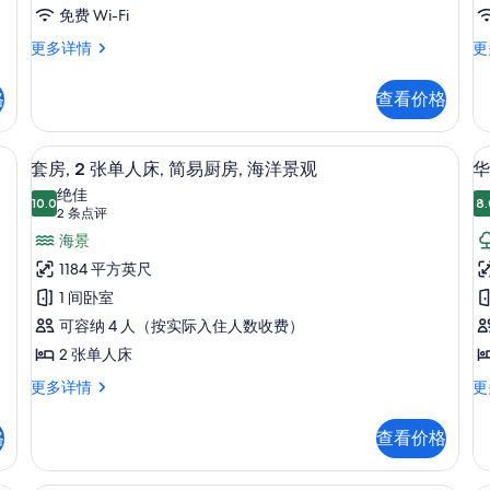
华
免费 Wi-Fi
房
豪
无
更多详情
更
(直
华
障
通
房
碍
格
查看价格
(直
豪
泻
通
华
湖)
泻
特
内保险箱、办公桌
42-英寸液晶电视 （配备有线频道）、
显
9
湖)
大
套房, 2 张单人床, 简易厨房, 海洋景观
华
的
示
更
床
绝佳
所
多
10.0
房
8.
10.0 分，满分 10 分
套
(2
2 条点评
信
更
有
条
房,
海景
息
多
照
点
信
2
1184 平方英尺
息
片
评)
张
1 间卧室
房
单
1
可容纳 4 人（按实际入住人数收费）
人
2 张单人床
床,
套
华
更多详情
更
房,
丽
简
2
客
易
床
格
查看价格
张
房
厨
单
1
人
张