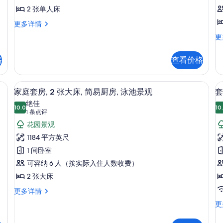
信
有
2
1
2 张单人床
息
照
张
华
更多详情
丽
片
单
华
更
客
丽
人
房,
客
床,
2
床
格
查看价格
房
张
阳
1
单
张
内保险箱、办公桌
台,
家庭套房, 2 张大床, 简易厨房, 泳池景
显
人
7
特
家庭套房, 2 张大床, 简易厨房, 泳池景观
套
床,
(
泳
示
大
绝佳
阳
10.0
床
10
池
10.0 分，满分 10 分
家
(1
1 条点评
台,
阳
泳
条
景
庭
花园景观
房
台
池
点
(R
观
1
套
1184 平方英尺
景
更
评)
观
的
房,
1 间卧室
多
更
信
所
2
可容纳 6 人（按实际入住人数收费）
多
息
张
有
信
2 张大床
息
大
床
照
家
更多详情
庭
床,
片
套
更
套
房
简
房,
1