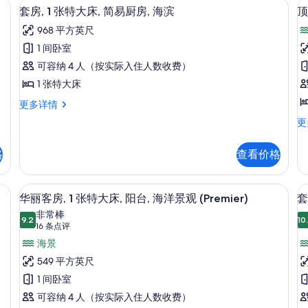
频道）、电视
房,
套房, 1 张特大床, 简易厨房, 海滨 | 客房
显
10
床,
特
套房, 1 张特大床, 简易厨房, 海滨
顶
海
碍
示
简
大
968 平方英尺
易
床
洋
套
厨
无
1 间卧室
景
房,
房,
障
可容纳 4 人（按实际入住人数收费）
海
碍
观
1
房
洋
泳
1 张特大床
张
的
1
景
池
套
更多详情
观
特
景
(
所
房,
更
观
顶
更
大
有
1
多
(R
层
张
床,
照
信
更
房
特
格
查看价格
息
多
1
简
床
片
大
信
张
床,
易
息
双
华丽客房, 1 张特大床, 阳台, 海洋景观 (
显
简
7
人
厨
华丽客房, 1 张特大床, 阳台, 海洋景观 (Premier)
套
易
示
床
非常棒
房,
厨
9.2
简
10
9.2 分，满分 10 分
华
(16
16 条点评
房,
海
易
海
条
丽
海景
房
厨
滨
滨
点
房
1
客
549 平方英尺
更
的
更
评)
多
房,
1 间卧室
多
所
信
信
1
可容纳 4 人（按实际入住人数收费）
息
有
息