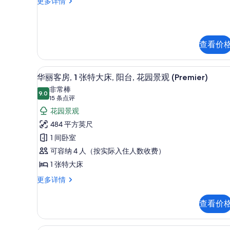
别
更多详情
人
多
墅,
所
床
信
1
有
息
张
的
照
双
所
查看价
人
片
床
有
更
照
高档床上用品、迷你吧、客房
显
多
7
华丽客房, 1 张特大床, 阳台, 花园景观 (Premier)
片
信
示
非常棒
息
9.0
9.0 分，满分 10 分
华
(15
15 条点评
条
丽
花园景观
点
客
484 平方英尺
评)
房,
1 间卧室
1
可容纳 4 人（按实际入住人数收费）
张
1 张特大床
特
华
更多详情
丽
大
客
床,
查看价
房,
阳
1
张
高档床上用品、迷你吧、客房