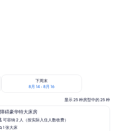
查看下周末的空房情况：8月 14 - 8月 16
下周末
8月 14 - 8月 16
显示 25 种房型中的 25 种
、办公桌
高档床上用品、迷你吧、客房内保险箱、办公
显
14
障碍豪华特大床房
示
可容纳 2 人（按实际入住人数收费）
无
1 张大床