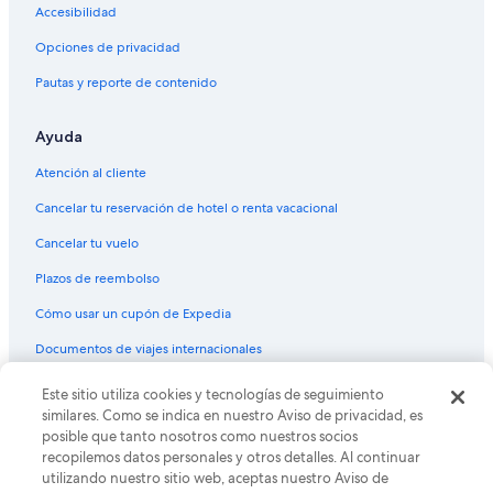
Casas de huéspedes en Avon Park
Accesibilidad
Casas vacacionales en Avon Park
Opciones de privacidad
Casas flotantes en Avon Park
Pautas y reporte de contenido
Apartamentos en Avon Park
Ayuda
Hostales en Avon Park
Hoteles de golf en Avon Park
Atención al cliente
Hoteles en la playa en Avon Park
Cancelar tu reservación de hotel o renta vacacional
Hoteles baratos en Avon Park
Cancelar tu vuelo
Hoteles con bar en Avon Park
Plazos de reembolso
Hoteles con alberca en Avon Park
Cómo usar un cupón de Expedia
Hoteles que aceptan mascotas en Avon Park
Documentos de viajes internacionales
Hoteles en Avon Park
Este sitio utiliza cookies y tecnologías de seguimiento
© 2026 Expedia, Inc., una empresa de Expedia Group. Todos los
Moteles en Avon Park
derechos reservados. Expedia y el logo de Expedia son marcas
similares. Como se indica en nuestro Aviso de privacidad, es
registradas o marcas comerciales de Expedia, Inc. CST# 2029030-50.
posible que tanto nosotros como nuestros socios
recopilemos datos personales y otros detalles. Al continuar
utilizando nuestro sitio web, aceptas nuestro Aviso de