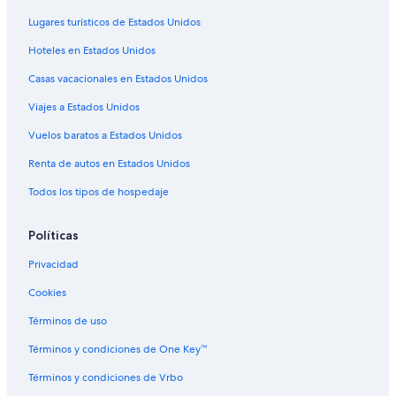
Hoteles con alberca en Sebring
Lugares turísticos de Estados Unidos
Hoteles que aceptan mascotas en Sebring
Hoteles en Estados Unidos
Hoteles en Sebring
Casas vacacionales en Estados Unidos
Moteles en Sebring
Viajes a Estados Unidos
Cabañas en Sebring Shores
Casas vacacionales en Sebring Shores
Vuelos baratos a Estados Unidos
Hoteles históricos en Sebring Shores
Renta de autos en Estados Unidos
Hoteles cerca de viñedos en Sebring Shores
Todos los tipos de hospedaje
Hoteles en Sebring Shores
Políticas
Hoteles en Florida
Privacidad
Cabañas en Florida
Cookies
Hoteles en Orlando
Cabañas en Avon Park
Términos de uso
Casas de campo en Avon Park
Términos y condiciones de One Key™
Casas de ciudad en Avon Park
Términos y condiciones de Vrbo