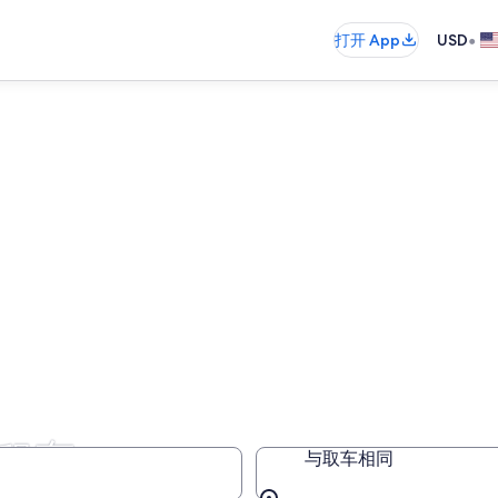
•
打开 App
USD
ar租车
与取车相同