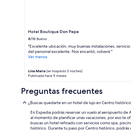
y
estancia
e
c
de
l
a
1
p
l
noche
e
i
para
r
d
2
s
Hotel Boutique Don Pepe
a
adultos.
o
d
8/10
Bueno
Los
n
”
precios
a
"Excelente ubicación, muy buenas instalaciones, servicio
y
l
del personal excelente. Nos encantó, volveré "
la
e
Ver menos
disponibilidad
x
están
c
Lina Maria
(se hospedó 3 noches)
sujetos
e
Publicada hace 5 meses
a
l
cambios.
e
Aplican
n
Preguntas frecuentes
términos
t
adicionales.
e
¿Buscas quedarte en un hotel de lujo en Centro histórico
.
N
En Expedia podrás reservar un vuelo al aeropuerto de A
o
al momento de planificar unas vacaciones, por eso te o
s
buscas un hotel refinado con servicios como spa, pisci
e
histórico. Durante tu paso por Centro histórico, podrás
n