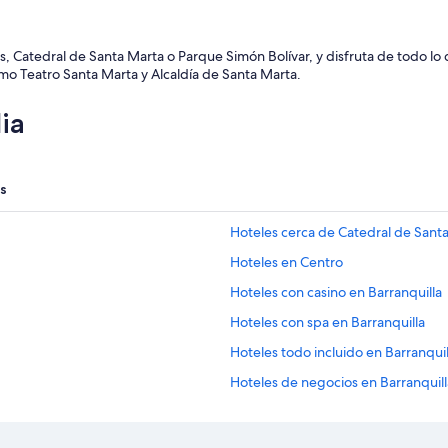
l
a
y
, Catedral de Santa Marta o Parque Simón Bolívar, y disfruta de todo lo q
a
omo Teatro Santa Marta y Alcaldía de Santa Marta.
y
c
ia
e
r
c
a
d
s
e
l
Hoteles cerca de Catedral de Sant
a
e
Hoteles en Centro
r
Hoteles con casino en Barranquilla
o
p
Hoteles con spa en Barranquilla
u
e
Hoteles todo incluido en Barranquil
r
Hoteles de negocios en Barranquill
t
o
Hoteles familiares en Barranquilla
.
”
Hoteles románticos en Barranquilla