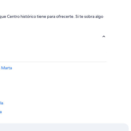
ue Centro histórico tiene para ofrecerte. Si te sobra algo
a Marta
la
a