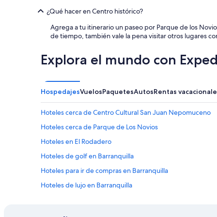
c
¿Qué hacer en Centro histórico?
a
n
Agrega a tu itinerario un paseo por Parque de los Novios
t
de tiempo, también vale la pena visitar otros lugares c
ó
,
Explora el mundo con Exped
v
o
l
v
Hospedajes
Vuelos
Paquetes
Autos
Rentas vacacionale
e
r
é
Hoteles cerca de Centro Cultural San Juan Nepomuceno
”
Hoteles cerca de Parque de Los Novios
Hoteles en El Rodadero
Hoteles de golf en Barranquilla
Hoteles para ir de compras en Barranquilla
Hoteles de lujo en Barranquilla
Hoteles en la playa en Barranquilla
Hoteles históricos en Barranquilla