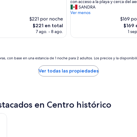
D
con acceso a la playa y cerca del a
Excepcional,
a
e
SANDRA
(985
u
s
Ver menos
opiniones)
b
a
$221 por noche
$169 po
i
y
El
El
$221 en total
$169 
c
u
precio
precio
a
7 ago. - 8 ago.
1 sep
n
actual
actual
c
o
es
es
i
b
de
de
ó
u
$221
$169
n
f
as, con base en una estancia de 1 noche para 2 adultos. Los precios y la disponibil
d
f
e
e
l
Ver todas las propiedades
t
h
e
o
x
t
c
e
e
l
l
tacados en Centro histórico
”
e
n
t
e
,
b