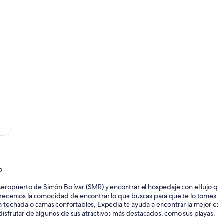
u
e
n
s
e
r
v
i
c
i
o
,
c
o
n
a
c
c
e
s
?
o
a
eropuerto de Simón Bolívar (SMR) y encontrar el hospedaje con el lujo q
l
frecemos la comodidad de encontrar lo que buscas para que te lo tomes 
a
na techada o camas confortables, Expedia te ayuda a encontrar la mejor e
p
 disfrutar de algunos de sus atractivos más destacados, como sus playas.