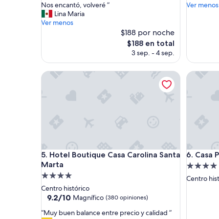
x
k
Nos encantó, volveré ”
Ver menos
(129
(311
c
”
Lina Maria
opiniones)
opinione
e
Ver menos
l
$188 por noche
e
El
$188 en total
n
precio
3 sep. - 4 sep.
t
actual
e
es
u
Hotel Boutique Casa Carolina Santa Marta
Casa Pag
de
b
$188
i
c
a
c
i
ó
n
Hotel Boutique Casa Carolina Santa Marta
Casa Pag
,
5. Hotel Boutique Casa Carolina Santa
6. Casa 
m
Marta
Propieda
u
Propiedad
de
Centro his
y
de
4.0
Centro histórico
b
4.0
9.2
estrellas
9.2/10
Magnífico
(380 opiniones)
u
de
estrellas
e
“
“Muy buen balance entre precio y calidad ”
10,
n