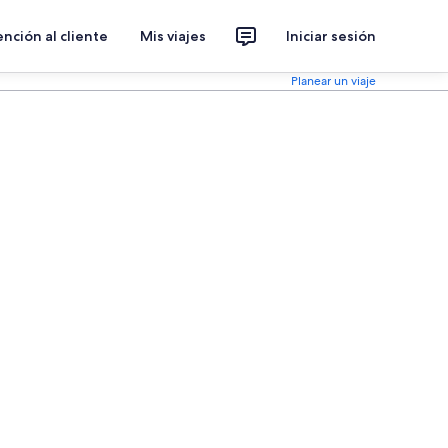
nción al cliente
Mis viajes
Iniciar sesión
Planear un viaje