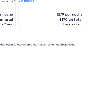
o
Ver menos
eropuerto.”
(833
n
opiniones)
v
e
r noche
$179 por noche
n
El
en total
$179 en total
i
precio
. - 2 sep.
1 sep. - 2 sep.
e
actual
n
es
t
de
e
$179
p
idad están sujetos a cambios. Aplican términos adicionales.
a
r
a
f
a
m
i
l
i
a
s
”