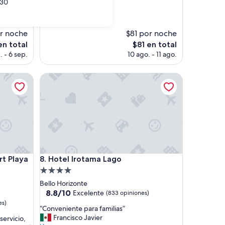
30
(151
opiniones)
r noche
$81 por noche
El
en total
$81 en total
o
precio
. - 6 sep.
10 ago. - 11 ago.
actual
es
Playa Dormida
Hotel Irotama Lago
de
$81
Playa Dormida
Hotel Irotama Lago
rt Playa
8. Hotel Irotama Lago
Propiedad
de
Bello Horizonte
4.0
8.8
8.8/10
Excelente
(833 opiniones)
de
estrellas
es)
“
“Conveniente para familias”
10,
C
Francisco Javier
ervicio,
Excelente,