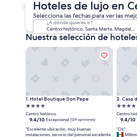
Hoteles de lujo en C
6 ago. - 7 ago.
Este fin de semana
P
Selecciona las fechas para ver las mej
7 ago. - 9 ago.
¿A dónde quieres ir?
Nuestra selección de hoteles
Hotel Boutique Don Pepe
Casa de L
Hotel Boutique Don Pepe
Casa de L
1. Hotel Boutique Don Pepe
2. Casa d
Propiedad
Propieda
de
de
Centro histórico
Centro his
4.0
4.0
9.4
9.4
9.4/10
9.4/10
Excepcional
(129 opiniones)
de
de
estrellas
estrellas
“
“
“Excelente ubicación, muy buenas
“Ok”
10,
10,
E
O
instalaciones, servicio del personal excelente.
Milton
Excepcional,
Excepcio