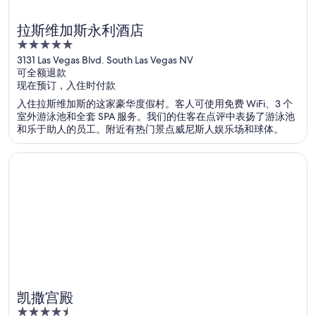
拉斯维加斯永利酒店
5
out
3131 Las Vegas Blvd. South Las Vegas NV
可全额退款
of
现在预订，入住时付款
5
入住拉斯维加斯的这家豪华度假村。客人可使用免费 WiFi、3 个
室外游泳池和全套 SPA 服务。我们的住客在点评中表扬了游泳池
和乐于助人的员工。附近有热门景点威尼斯人娱乐场和球体。
在新窗口中打开
凯撒宫殿
凯撒宫殿
4.5