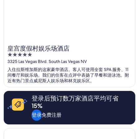
皇宫度假村娱乐场酒店
5
out
3325 Las Vegas Blvd. South Las Vegas NV
of
入住拉斯维加斯的这家豪华酒店。客人可使用全套 SPA 服务、11
5
间餐厅和娱乐场。我们的住客在点评中表扬了早餐和游泳池。附
近有热门景点威尼斯人娱乐场和林克娱乐区。
登录后预订数万家酒店平均可省
15%
登录
免费注册
在新窗口中打开
拉斯维加斯特朗普国际酒店