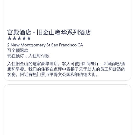
宫殿酒店 - 旧金山奢华系列酒店
5
out
2 New Montgomery St San Francisco CA
可全额退款
of
现在预订，入住时付款
5
入住旧金山的这家豪华酒店。客人可使用2 间餐厅、2 间酒吧/酒
廊和早餐。我们的住客在点评中表扬了乐于助人的员工和舒适的
客房。附近有热门景点甲骨文公园和朗伯德大街。
在新窗口中打开
拉斯维加斯大都会酒店