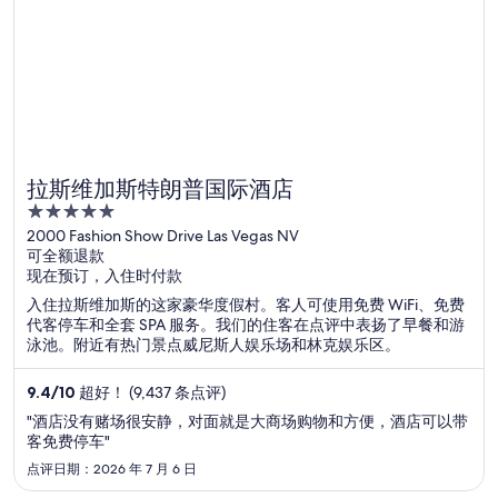
拉斯维加斯特朗普国际酒店
5
out
2000 Fashion Show Drive Las Vegas NV
可全额退款
of
现在预订，入住时付款
5
入住拉斯维加斯的这家豪华度假村。客人可使用免费 WiFi、免费
代客停车和全套 SPA 服务。我们的住客在点评中表扬了早餐和游
泳池。附近有热门景点威尼斯人娱乐场和林克娱乐区。
9.4
/
10
超好！ (9,437 条点评)
"酒店没有赌场很安静，对面就是大商场购物和方便，酒店可以带
客免费停车"
点评日期：2026 年 7 月 6 日