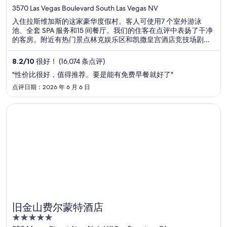
out
3570 Las Vegas Boulevard South Las Vegas NV
of
入住拉斯维加斯的这家豪华度假村。客人可使用7 个室外游泳
5
池、全套 SPA 服务和15 间餐厅。我们的住客在点评中表扬了干净
的客房。附近有热门景点林克娱乐区和凯撒皇宫酒店竞技场剧
院。
8.2
/
10
很好！ (16,074 条点评)
"性价比很好，值得推荐。要是能有免费早餐就好了"
点评日期：2026 年 6 月 6 日
在新窗口中打开
旧金山费尔蒙特酒店
旧金山费尔蒙特酒店
5