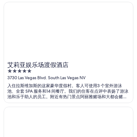
在新窗口中打开
艾莉亚娱乐场渡假酒店
艾莉亚娱乐场渡假酒店
5
out
3730 Las Vegas Blvd. South Las Vegas NV
of
入住拉斯维加斯的这家豪华度假村。客人可使用3 个室外游泳
5
池、全套 SPA 服务和14 间餐厅。我们的住客在点评中表扬了游泳
池和乐于助人的员工。附近有热门景点阿丽雅赌场和大都会赌
场。
在新窗口中打开
宫殿酒店 - 旧金山奢华系列酒店