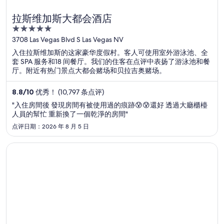
拉斯维加斯大都会酒店
5
out
3708 Las Vegas Blvd S Las Vegas NV
of
入住拉斯维加斯的这家豪华度假村。客人可使用室外游泳池、全
5
套 SPA 服务和18 间餐厅。我们的住客在点评中表扬了游泳池和餐
厅。附近有热门景点大都会赌场和贝拉吉奥赌场。
8.8
/
10
优秀！ (10,797 条点评)
"入住房間後 發現房間有被使用過的痕跡😰😰還好 透過大廳櫃檯
人員的幫忙 重新換了一個乾淨的房間"
点评日期：2026 年 8 月 5 日
在新窗口中打开
拉斯维加斯永利酒店