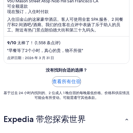
out
950 Mason Street Atop Nob Hill San Francisco CA
可全额退款
of
现在预订，入住时付款
5
入住旧金山的这家豪华酒店。客人可使用全套 SPA 服务、2 间餐
厅和2 间酒吧/酒廊。我们的住客在点评中表扬了乐于助人的员
工。附近有热门景点朗伯德大街和第三十九码头。
9
/
10
太棒了！ (1,558 条点评)
"早餐等了2个小时，真心的贵，物不所值"
点评日期：2026 年 3 月 31 日
没有找到合适的选择？
查看所有住宿
基于过去 24 小时内找到的、2 位成人 1 晚住宿的每晚最低价格。价格和供应情况
可能会有所变动。可能需遵守其他条款。
Expedia 带您探索世界