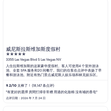
在新窗口中打开
威尼斯拉斯维加斯度假村
189 家豪华酒店
502 家
威尼斯拉斯维加斯度假村
5
out
3355 Las Vegas Blvd S Las Vegas NV
of
入住拉斯维加斯的这家豪华度假村。客人可使用4 个室外游泳
5
池、全套 SPA 服务和20 间餐厅。我们的住客在点评中表扬了早
餐和游泳池。附近有热门景点威尼斯人娱乐场和林克娱乐区。
9.2
/
10
太棒了！ (18,147 条点评)
"有更好的選擇 房間打掃非常糟 用過的化妝棉 沒有補的香皂"
点评日期：2026 年 7 月 24 日
在新窗口中打开
百乐宫