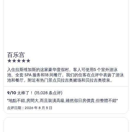
百乐宫
5
out
入住拉斯维加斯的这家豪华度假村。客人可使用5 个室外游泳
of
池、全套 SPA 服务和18 间餐厅。我们的住客在点评中表扬了游泳
5
池和餐厅。附近有热门景点贝拉吉奥赌场和贝拉吉奥喷泉。
9
/
10
太棒了！ (15,028 条点评)
"地點不錯,房間大,而且裝潢高級,雖然假日房價貴,但整體不錯"
点评日期：2026 年 8 月 5 日
在新窗口中打开
皇宫度假村娱乐场酒店