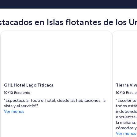
P
e
r
acados en Islas flotantes de los U
u
.
S
GHL Hotel Lago Titicaca
Tierra Viva
u
c
h
a
u
n
i
q
u
GHL Hotel Lago Titicaca
Tierra Viv
e
10/10
Excelente
10/10
Excele
p
r
"Espectácular todo el hotel, desde las habitaciones, la
"Excelente
o
vista y el servicio!"
todos está
p
Ver menos
independen
e
encuentra e
r
la mañana,
t
cómodos y
y
Ver menos