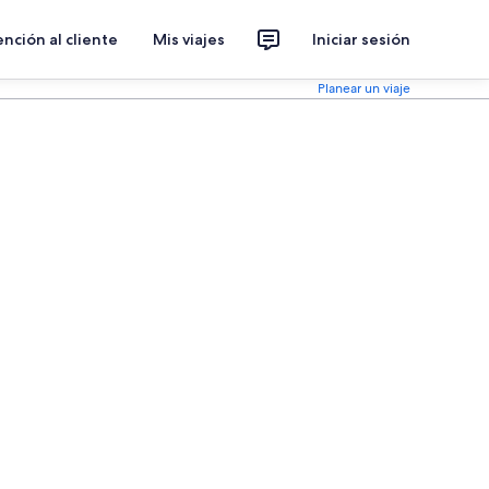
nción al cliente
Mis viajes
Iniciar sesión
Planear un viaje