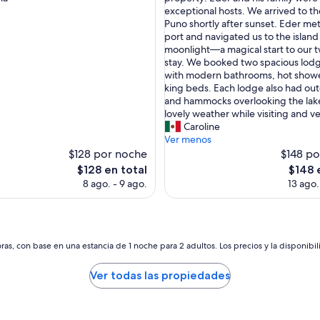
s
exceptional hosts. We arrived to th
s)
opiniones)
i
Puno shortly after sunset. Eder met
t
port and navigated us to the island
a
moonlight—a magical start to our 
s
stay. We booked two spacious lod
d
with modern bathrooms, hot showe
e
king beds. Each lodge also had ou
l
and hammocks overlooking the lak
T
lovely weather while visiting and ve
i
Caroline
t
Ver menos
i
$128 por noche
$148 po
c
El
El
$128 en total
$148 
a
precio
precio
8 ago. - 9 ago.
13 ago.
c
actual
actual
a
es
es
w
de
de
a
$128
$148
s
as, con base en una estancia de 1 noche para 2 adultos. Los precios y la disponibil
a
h
Ver todas las propiedades
i
g
h
l