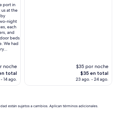
i
e port in
opiniones)
c
 us at the
e
 by
a
two-night
n
ges, each
d
rs, and
q
tdoor beds
u
e. We had
i
ry...
e
t
.
r noche
$35 por noche
T
El
en total
$35 en total
h
precio
 - 14 ago.
23 ago. - 24 ago.
e
actual
v
es
i
de
e
$35
w
idad están sujetos a cambios. Aplican términos adicionales.
o
f
t
h
e
l