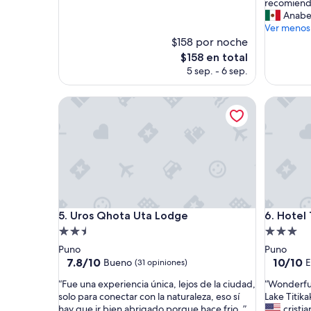
d
e
recomiend
opiniones)
opinione
o
x
Anabe
s
p
Ver menos
u
e
$158 por noche
p
r
El
$158 en total
e
i
precio
5 sep. - 6 sep.
r
e
actual
”
n
es
Uros Qhota Uta Lodge
c
Hotel Tit
de
i
$158
a
ú
n
i
c
a
.
Uros Qhota Uta Lodge
Hotel Tit
D
5. Uros Qhota Uta Lodge
6. Hotel 
a
Propiedad
Propieda
l
de
de
Puno
Puno
i
2.5
3.0
7.8
10.0
7.8/10
10/10
Bueno
E
(31 opiniones)
a
de
de
estrellas
estrellas
y
“
“
“Fue una experiencia única, lejos de la ciudad,
“Wonderfu
10,
10,
W
F
W
solo para conectar con la naturaleza, eso sí
Lake Titika
Bueno,
Excepcio
i
u
o
hay que ir bien abrigado porque hace frio. ”
cristia
(31
(3