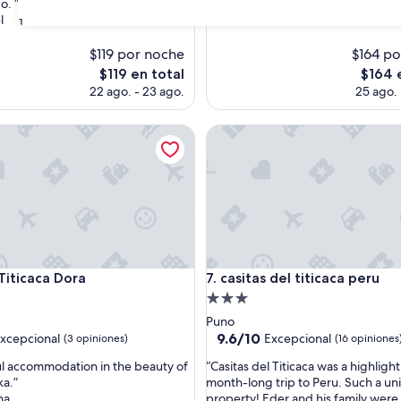
o. ”
x
Ver menos
s)
(380
l
c
31
opiniones)
e
$119 por noche
l
$164 po
e
El
El
$119 en total
$164 
n
precio
precio
22 ago. - 23 ago.
25 ago. 
t
actual
actual
e
es
es
icaca Dora
casitas del titicaca peru
”
de
de
$119
$164
icaca Dora
casitas del titicaca peru
Titicaca Dora
7. casitas del titicaca peru
d
Propiedad
de
Puno
3.0
9.6
9.6/10
xcepcional
Excepcional
(3 opiniones)
(16 opiniones
de
estrellas
“
l accommodation in the beauty of
“Casitas del Titicaca was a highlight
10,
C
ka.”
month-long trip to Peru. Such a un
nal,
Excepcional,
a
na
property! Eder and his family were
(16