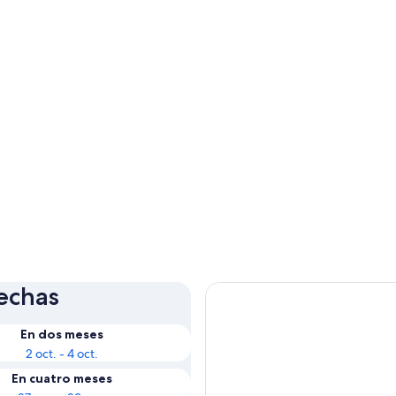
fechas
En dos meses
2 oct. - 4 oct.
En cuatro meses