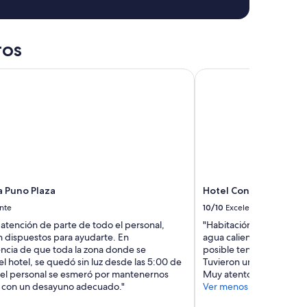
c
t
e
d
ros
d
e
 Puno Plaza
Hotel Conde de Lemo
s
p
i
t
e
p
a
y
i
a Puno Plaza
Hotel Conde de Lemo
n
g
nte
10/10
Excelente
a
 atención de parte de todo el personal,
"Habitación con zona de 
l
n dispuestos para ayudarte. En
agua caliente muy bueno
i
cia de que toda la zona donde se
posible tener en Perú pe
t
l hotel, se quedó sin luz desde las 5:00 de
Tuvieron un detalle boni
t
 el personal se esmeró por mantenernos
Muy atentos"
l
 con un desayuno adecuado."
Ver menos
e
e