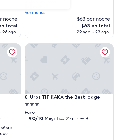
c
a lake view room”
opiniones)
e
michiko
h
Ver menos
o
r noche
$63 por noche
t
El
en total
$63 en total
e
precio
- 26 ago.
22 ago. - 23 ago.
l
actual
.
es
A
Uros TITIKAKA the Best lodge
de
b
$63
i
t
o
u
t
o
f
Uros TITIKAKA the Best lodge
t
8. Uros TITIKAKA the Best lodge
o
Propiedad
w
de
Puno
n
3.0
9.0
9.0/10
Magnífico
)
(2 opiniones)
b
de
estrellas
u
 of our
10,
t
ique
Magnífico,
n
(2