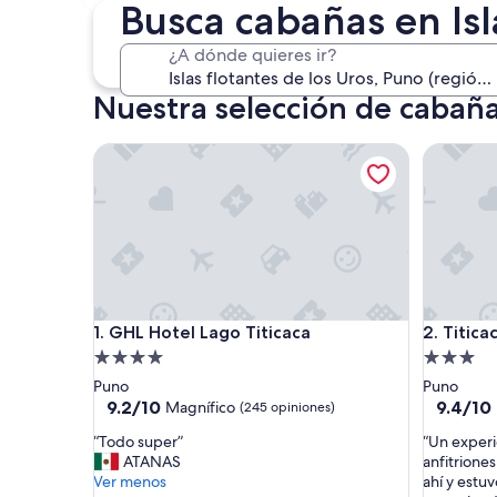
30 oct. - 1 nov.
Busca cabañas en Isl
¿A dónde quieres ir?
Nuestra selección de cabañas
GHL Hotel Lago Titicaca
Titicaca 
GHL Hotel Lago Titicaca
Titicaca 
1. GHL Hotel Lago Titicaca
2. Titica
Propiedad
Propieda
de
de
Puno
Puno
4.0
3.0
9.2
9.4
9.2/10
9.4/10
Magnífico
(245 opiniones)
de
de
estrellas
estrellas
“
“
“Todo super”
“Un experi
10,
10,
T
U
ATANAS
anfitrione
Magnífico,
Excepcio
o
n
Ver menos
ahí y estuv
(245
(42