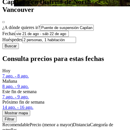
Capilano en Distrito de North
Vancouver
¿A dónde quieres ir?
Fechas
Huéspedes
Buscar
Consulta precios para estas fechas
Hoy
7 ago. - 8 ago.
Mañana
8 ago. - 9 ago.
Este fin de semana
7 ago. - 9 ago.
Próximo fin de semana
14 ago. - 16 ago.
Mostrar mapa
Filtrar
Recomendable
Precio (menor a mayor)
Distancia
Categoría de
estrellas