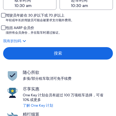
取车时间
还车时间
驾驶员年龄在 30 岁以下或 70 岁以上
年轻或年长的驾驶员可能会被要求支付额外费用。
包括 AARP 会员价
须持有会员身份，并在取车时通过验证。
我有折扣码
搜索
随心所欲
多项/部分租车取消可免手续费
尽享实惠
One Key 计划会员有超过 100 万项租车选择，可省
10% 或更多
了解 One Key 计划
精打细算