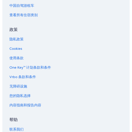
位于温哥华市中心的家庭式酒店
中国自驾游租车
位于温哥华市中心的高尔夫酒店
查看所有住宿类别
位于温哥华市中心的豪华酒店
政策
位于温哥华市中心的滑雪酒店
隐私政策
位于温哥华市中心的设有 SPA 水疗的度假村酒店
Cookies
位于温哥华市中心的水上乐园酒店
位于温哥华市中心的酒庄酒店
使用条款
温哥华市中心的酒店
One Key™ 计划条款和条件
唐人街的酒店
Vrbo 条款和条件
斯坦利公园附近的酒店
无障碍设施
您的隐私选择
内容指南和报告内容
帮助
联系我们