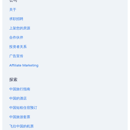
公司
温哥华太平洋中央火车站附近的酒店
关于
美国领事馆附近的酒店
求职招聘
耶鲁镇的酒店
上架您的房源
加拿大广场游轮码头附近的酒店
合作伙伴
温哥华,Bc的度假村
投资者关系
温哥华市中心站附近的酒店
广告宣传
高豪港的酒店
位于温哥华市中心的 3 星级酒店
Affiliate Marketing
位于温哥华市中心的 4 星级酒店
探索
位于温哥华市中心的公寓式酒店
中国旅行指南
位于温哥华市中心的沙滩酒店
中国的酒店
位于温哥华市中心的精品酒店
中国短租住宿预订
位于温哥华市中心的娱乐场酒店
中国旅游套票
位于温哥华市中心的经济型酒店
位于温哥华市中心的Fairmont酒店
飞往中国的机票