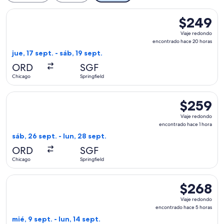
Seleccionar vuelo de United, con salida el jue, 17 sept. des
$249
$249
Viaje
Viaje redondo
redondo,
encontrado hace 20 horas
encontrado
jue, 17 sept. - sáb, 19 sept.
hace
ORD
SGF
20
Chicago
Springfield
horas
Seleccionar vuelo de American Airlines, con salida el sáb, 2
$259
$259
Viaje
Viaje redondo
redondo,
encontrado hace 1 hora
encontrado
sáb, 26 sept. - lun, 28 sept.
hace
ORD
SGF
1
Chicago
Springfield
hora
Seleccionar vuelo de United, con salida el mié, 9 sept. desd
$268
$268
Viaje
Viaje redondo
redondo,
encontrado hace 5 horas
encontrado
mié, 9 sept. - lun, 14 sept.