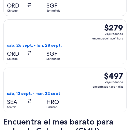
hace
ORD
SGF
5
Chicago
Springfield
horas
Seleccionar vuelo de Delta, con salida el sáb, 26 sept. desde
$279
$279
Viaje
Viaje redondo
redondo,
encontrado hace 1 hora
encontrado
sáb, 26 sept. - lun, 28 sept.
hace
ORD
SGF
1
Chicago
Springfield
hora
Seleccionar vuelo de Alaska Airlines, con salida el sáb, 12 s
$497
$497
Viaje
Viaje redondo
redondo,
encontrado hace 4 días
encontrado
sáb, 12 sept. - mar, 22 sept.
hace
SEA
HRO
4
Seattle
Harrison
días
Encuentra el mes barato para