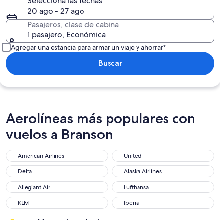
Selecciona las fechas
20 ago - 27 ago
Pasajeros, clase de cabina
1 pasajero, Económica
Agregar una estancia para armar un viaje y ahorrar*
Buscar
Aerolíneas más populares con
vuelos a Branson
American Airlines
United
American Airlines
United
Delta
Alaska Airlines
Delta
Alaska Airlines
Allegiant Air
Lufthansa
Allegiant Air
Lufthansa
KLM
Iberia
KLM
Iberia