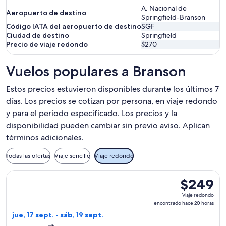
A. Nacional de
Aeropuerto de destino
Springfield-Branson
Código IATA del aeropuerto de destino
SGF
Ciudad de destino
Springfield
Precio de viaje redondo
$270
Vuelos populares a Branson
Estos precios estuvieron disponibles durante los últimos 7
días. Los precios se cotizan por persona, en viaje redondo
y para el periodo especificado. Los precios y la
disponibilidad pueden cambiar sin previo aviso. Aplican
términos adicionales.
Todas las ofertas
Viaje sencillo
Viaje redondo
Seleccionar vuelo de United, con salida el jue, 17 sept. des
$249
$249
Viaje
Viaje redondo
redondo,
encontrado hace 20 horas
encontrado
jue, 17 sept. - sáb, 19 sept.
hace