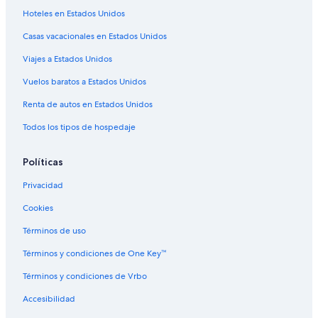
Hoteles en Centro de Branson
Hoteles en Estados Unidos
Hoteles cerca del bosque en Cantwell Hills
Casas vacacionales en Estados Unidos
Hoteles cerca de Veterans Memorial Museum
Viajes a Estados Unidos
Hoteles cerca de Bobby Vinton Theatre
Vuelos baratos a Estados Unidos
Hoteles cerca de Excursión en tren Branson's Scenic Railway
Renta de autos en Estados Unidos
Hoteles cerca de M. Graham Clark-Taney County
Todos los tipos de hospedaje
Hoteles cerca de Teatro Hot Hits
Políticas
Privacidad
Cookies
Términos de uso
Términos y condiciones de One Key™
Términos y condiciones de Vrbo
Accesibilidad