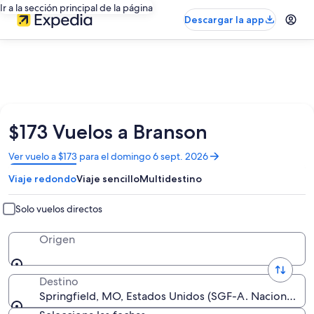
Ir a la sección principal de la página
Descargar la app
$173 Vuelos a Branson
Se
Ver vuelo a $173 para el domingo 6 sept. 2026
abrirá
Viaje redondo
Viaje sencillo
Multidestino
en
una
nueva
Solo vuelos directos
ventana
Origen
Destino
Springfield, MO, Estados Unidos (SGF-A. Nacional de