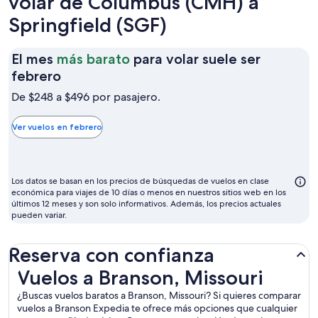
volar de Columbus (CMH) a
Springfield (SGF)
El mes
más barato
para volar suele ser
El
febrero
mes
De $248 a $496 por pasajero.
más
barato
Ver vuelos en febrero
para
volar
suele
Los datos se basan en los precios de búsquedas de vuelos en clase
ser
económica para viajes de 10 días o menos en nuestros sitios web en los
últimos 12 meses y son solo informativos. Además, los precios actuales
febrero
pueden variar.
Reserva con confianza
Vuelos a Branson, Missouri
Vuelos a Branson, Missouri
¿Buscas vuelos baratos a Branson, Missouri? Si quieres comparar
vuelos a Branson Expedia te ofrece más opciones que cualquier