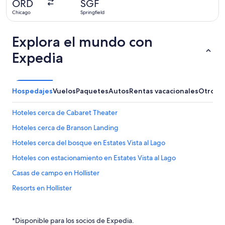
ORD
SGF
20
Chicago
Springfield
horas
Explora el mundo con
Expedia
Hospedajes
Vuelos
Paquetes
Autos
Rentas vacacionales
Otros
Hoteles cerca de Cabaret Theater
Hoteles cerca de Branson Landing
Hoteles cerca del bosque en Estates Vista al Lago
Hoteles con estacionamiento en Estates Vista al Lago
Casas de campo en Hollister
Resorts en Hollister
Condominios en Hollister
Apartamentos en Hollister
*Disponible para los socios de Expedia.