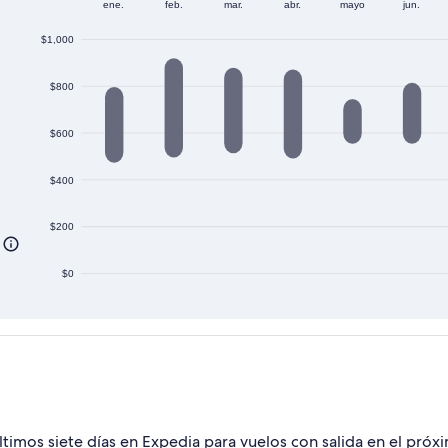
ene.
feb.
mar.
abr.
mayo
jun.
$1,000
$800
$600
$400
$200
$0
últimos siete días en Expedia para vuelos con salida en el pró