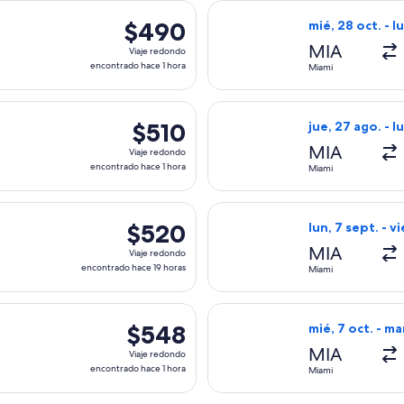
es, con salida el mié, 7 oct. desde Miami hacia Vancouver, con
Seleccionar vuel
$490
$490
mié, 28 oct. - l
Viaje
MIA
Viaje redondo
redondo,
encontrado hace 1 hora
Miami
encontrado
hace
es, con salida el mié, 7 oct. desde Miami hacia Vancouver, con
Seleccionar vuel
1
$510
$510
jue, 27 ago. - l
hora
Viaje
MIA
Viaje redondo
redondo,
encontrado hace 1 hora
Miami
encontrado
hace
es, con salida el lun, 7 dic. desde Miami hacia Vancouver, con 
Seleccionar vuel
1
$520
$520
lun, 7 sept. - vi
hora
Viaje
MIA
Viaje redondo
redondo,
encontrado hace 19 horas
Miami
encontrado
hace
da el mié, 7 oct. desde Miami hacia Vancouver, con regreso el 
Seleccionar vuel
19
$548
$548
mié, 7 oct. - mar
horas
Viaje
MIA
Viaje redondo
redondo,
encontrado hace 1 hora
Miami
encontrado