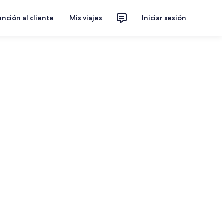
nción al cliente
Mis viajes
Iniciar sesión