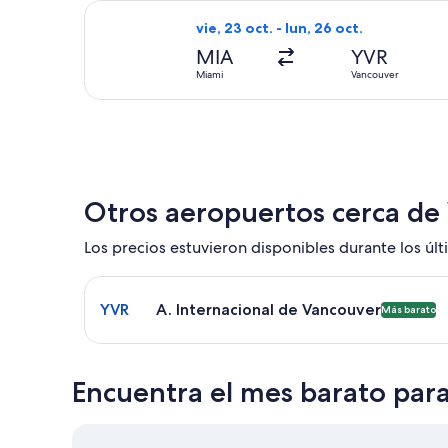
Seleccionar vuelo de Alaska Airlines,
vie, 23 oct. - lun, 26 oct.
MIA
YVR
Miami
Vancouver
Otros aeropuertos cerca de
Los precios estuvieron disponibles durante los últi
Seleccionar vuelo a A. Internacional de Vancouver
YVR
A. Internacional de Vancouver
Más barato
Encuentra el mes barato par