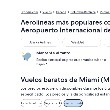
Expedia.com
Vuelos
Canadá
Columbia Británica
Vuelos
Aerolíneas más populares c
Aeropuerto Internacional d
Alaska Airlines
WestJet
Air
Alaska Airlines
WestJet
Mantente al tanto
Recibe alertas si los precios de vuelos suben o
bajan.*
Vuelos baratos de Miami (M
Los precios estuvieron disponibles durante los úl
especificado. Los precios y la disponibilidad está
Todas las ofertas
Viaje sencillo
Viaje redondo