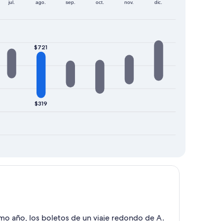
jul.
ago.
sep.
oct.
nov.
dic.
$721
$319
ximo año, los boletos de un viaje redondo de A.