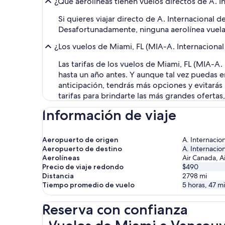
¿Qué aerolíneas tienen vuelos directos de A. I
Si quieres viajar directo de A. Internacional 
Desafortunadamente, ninguna aerolínea vuela 
¿Los vuelos de Miami, FL (MIA-A. Internaciona
Las tarifas de los vuelos de Miami, FL (MIA-A
hasta un año antes. Y aunque tal vez puedas 
anticipación, tendrás más opciones y evitará
tarifas para brindarte las más grandes oferta
Información de viaje
Aeropuerto de origen
A. Internacio
Aeropuerto de destino
A. Internacio
Aerolíneas
Air Canada, Ai
Precio de viaje redondo
$490
Distancia
2798
mi
Tiempo promedio de vuelo
5 horas, 47 m
Reserva con confianza
Vuelos de Miami a Vancouver