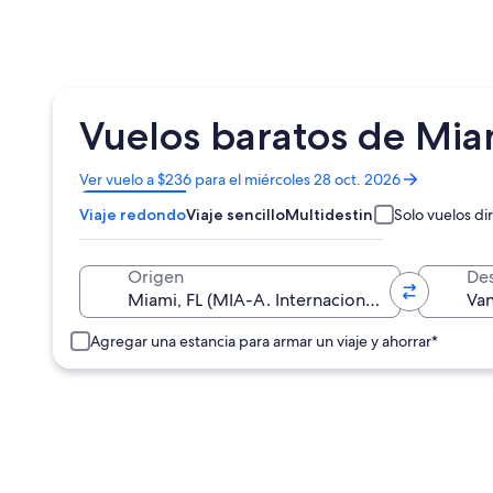
Vuelos baratos de Mia
Se
Ver vuelo a $236 para el miércoles 28 oct. 2026
abrirá
Viaje redondo
Viaje sencillo
Multidestino
Solo vuelos di
en
una
nueva
Origen
Des
ventana
Agregar una estancia para armar un viaje y ahorrar*