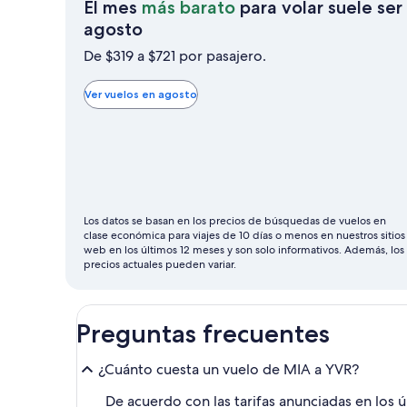
El mes
más barato
para volar suele ser
El
agosto
mes
De $319 a $721 por pasajero.
más
barato
Ver vuelos en agosto
para
volar
suele
ser
agosto
Los datos se basan en los precios de búsquedas de vuelos en
clase económica para viajes de 10 días o menos en nuestros sitios
web en los últimos 12 meses y son solo informativos. Además, los
precios actuales pueden variar.
Preguntas frecuentes
¿Cuánto cuesta un vuelo de MIA a YVR?
De acuerdo con las tarifas anunciadas en los 