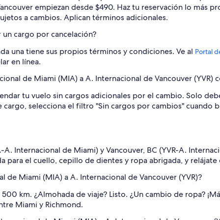
 Vancouver empiezan desde $490. Haz tu reservación lo más pr
 sujetos a cambios. Aplican términos adicionales.
 un cargo por cancelación?
cada una tiene sus propios términos y condiciones. Ve al
Portal d
ar en línea.
ional de Miami (MIA) a A. Internacional de Vancouver (YVR) co
gendar tu vuelo sin cargos adicionales por el cambio. Solo debe
 ese cargo, selecciona el filtro "Sin cargos por cambios" cuand
IA-A. Internacional de Miami) y Vancouver, BC (YVR-A. Interna
ara el cuello, cepillo de dientes y ropa abrigada, y relájate 
nal de Miami (MIA) a A. Internacional de Vancouver (YVR)?
 500 km. ¿Almohada de viaje? Listo. ¿Un cambio de ropa? ¡Má
entre Miami y Richmond.