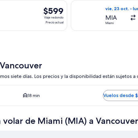
hace
 con salida el vie, 23 oct. desde Miami hacia Vancouver, con re
Seleccionar vuel
1
$599
$599
vie, 23 oct. - lu
hora
Viaje
MIA
Viaje redondo
redondo,
Precio actual
Miami
Precio
actual
 Vancouver
mos siete días. Los precios y la disponibilidad están sujetos a
 YVR. Opción más barata disponible. El tiempo promedio del t
Vuelos desde 
18 min
a volar de Miami (MIA) a Vancouver