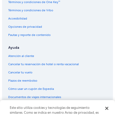
Términos y condiciones de One Key™
Apartamentos en Witzleben
Términos y condiciones de Vrbo
Hoteles de negocios en Arnstadt
Accesibilidad
Hoteles en Arnstadt
Opciones de privacidad
Apart-Hoteles en Frienstedt
Pautas y reporte de contenido
Hoteles en Frienstedt
Hoteles cerca de Parque Acuático Avenida
Ayuda
Hoteles con spa en Linderbach
Atención al cliente
Hoteles en Hohenfelden
Cancelar tu reservación de hotel o renta vacacional
Hoteles en Wechmar
Cancelar tu vuelo
Hoteles en Walschleben
Plazos de reembolso
Hoteles en Gebesee
Cómo usar un cupón de Expedia
Hoteles en Elleben
Documentos de viajes internacionales
Hoteles en Sulzer Siedlung
Hoteles con bar en Centro histórico de Erfurt
Este sitio utiliza cookies y tecnologías de seguimiento
© 2026 Expedia, Inc., una empresa de Expedia Group. Todos los
derechos reservados. Expedia y el logo de Expedia son marcas
similares. Como se indica en nuestro Aviso de privacidad, es
Hoteles en Centro histórico de Erfurt