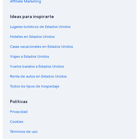
Affiliate Marketing
Hoteles con spa en Erfurt
Ideas para inspirarte
Hoteles para ir de compras en Erfurt
Hoteles de lujo en Erfurt
Lugares turísticos de Estados Unidos
Hoteles con bar en Erfurt
Hoteles en Estados Unidos
Hoteles con sauna en Erfurt
Casas vacacionales en Estados Unidos
Hoteles con vista en Erfurt
Viajes a Estados Unidos
Hoteles de senderismo en Erfurt
Vuelos baratos a Estados Unidos
Hoteles de Victor's en Erfurt
Renta de autos en Estados Unidos
Hoteles en Erfurt
Todos los tipos de hospedaje
Moteles en Erfurt
Hoteles con restaurante en Gotha
Políticas
Cabañas en Rockhausen
Privacidad
Hoteles en Molschleben
Cookies
Hoteles en Stotternheim
Términos de uso
Hoteles en Nesse-Apfelstädt