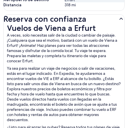
Distancia
318
mi
Reserva con confianza
Vuelos de Viena a Erfurt
Vuelos de Viena a Erfurt
A veces, solo necesitas salir de la ciudad o cambiar de paisaje.
¡Cualquiera que sea el motivo, bastará con un vuelo de Viena a
Erfurt! ¡Anímate! Haz planes para ver todas las atracciones
famosas y disfrutar de la comida local. Tu viaje te espera.
Prepara las maletas y completa tu itinerario de viaje para
conocer Erfurt.
Ya sea para realizar un viaje de negocios o salir de vacaciones,
estás en el lugar indicado. En Expedia, te ayudaremos a
encontrar vuelos de VIE a ERF al alcance de tu bolsillo. ¿Estás
listo para salir unos días de Viena en busca de un nuevo destino?
Explora nuestros precios de boletos económicos y filtra por
fecha y hora de vuelo hasta que encuentres lo que buscas.
Desde vuelos directos hasta vuelos con llegadas en la
madrugada, encontrarás el boleto de avión que se ajuste a tus
preferencias de viaje. Incluso puedes combinar tu vuelo a ERF
con hoteles y rentas de autos para obtener mayores
descuentos.
¿Listo para alcanzar las nubes? Reserva todos tus planes de viaje