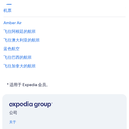
机票
Amber Air
飞往阿根廷的航班
飞往澳大利亚的航班
蓝色航空
飞往巴西的航班
飞往加拿大的航班
飞往中国的航班
Cobra Aviation
* 适用于 Expedia 会员。
Darwin Airline SA Lugano
Evergreen International
飞往亚特兰大(及邻近地区)的航班
公司
飞往波士顿(及邻近地区)的航班
关于
飞往芝加哥的航班