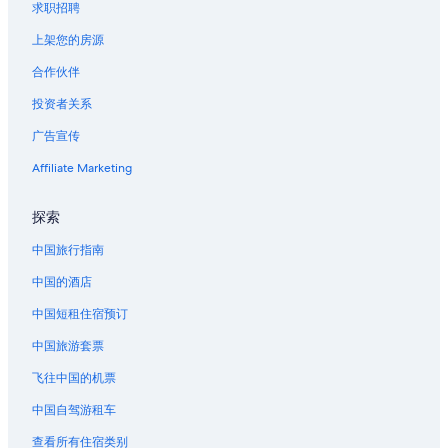
求职招聘
飞往德斯汀的航班
上架您的房源
飞往檀香山的航班
合作伙伴
飞往休斯敦的航班
投资者关系
飞往基韦斯特的航班
广告宣传
飞往拉斯维加斯的航班
Affiliate Marketing
飞往洛杉矶的航班
飞往迈阿密的航班
探索
飞往默特尔海滩的航班
中国旅行指南
飞往纳什维尔的航班
中国的酒店
飞往新奥尔良的航班
中国短租住宿预订
飞往纽约的航班
中国旅游套票
飞往奥兰多的航班
飞往中国的机票
飞往巴拿马城海滩的航班
飞往皮格佛格的航班
中国自驾游租车
飞往圣安东尼奥的航班
查看所有住宿类别