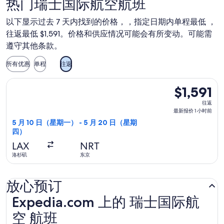
热门瑞士国际航空航班
以下显示过去 7 天内找到的价格，，指定日期内单程最低 ，
往返最低 $1,591。价格和供应情况可能会有所变动。可能需
遵守其他条款。
所有优惠
单程
往返
选择瑞士国际航空航班，5 月 10 日（星期一）从洛杉矶前往东京，
$1,591
$1,591
往
往返
返,
最新报价 1 小时前
最
5 月 10 日（星期一） - 5 月 20 日（星期
四）
新
报
LAX
NRT
价
洛杉矶
东京
1
小
放心预订
时
前
Expedia.com 上的 瑞士国际航空 航班
Expedia.com 上的 瑞士国际航
空 航班