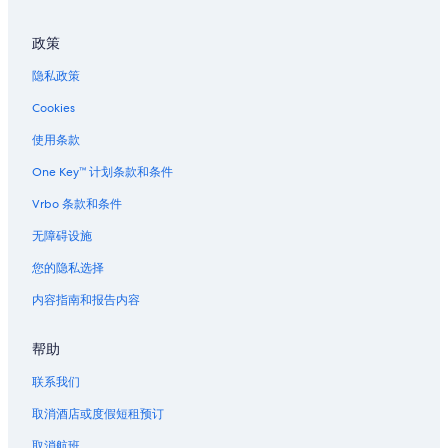
飞往圣地亚哥的航班
政策
飞往旧金山的航班
隐私政策
飞往法国的航班
Cookies
飞往德国的航班
使用条款
Ghadames Air Transport
飞往希腊的航班
One Key™ 计划条款和条件
飞往意大利的航班
Vrbo 条款和条件
飞往日本的航班
无障碍设施
飞往墨西哥的航班
您的隐私选择
Olympus Airways
内容指南和报告内容
Palau Asia
帮助
飞往菲律宾的航班
Royal Airways Limited
联系我们
飞往俄罗斯的航班
取消酒店或度假短租预订
飞往韩国的航班
取消航班